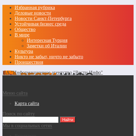
Избранная рубрика
Деловые новости
Новости Санкт-Петербурга
Устойчивая бизнес среда
Общество
В мире
Интересная Турция
Заметки об Италии
Культура
Никто не забыт, ничто не забыто
Проишествия
ИА "Информационное агентство "Вести Инфо"
Меню сайта
Карта сайта
Поиск по сайту
Мы в социальных сетях
Вконтакте