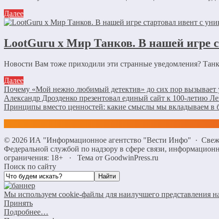
Далее
LootGuru x Мир Танков. В нашей игре 
Новости Вам тоже приходили эти странные уведомления? Танки
Далее
Почему «Мой нежно любимый детектив» до сих пор вызывает 
Александр Дрозденко презентовал единый сайт к 100-летию Л
Принципы вместо ценностей: какие смыслы мы вкладываем в 
©
2026
ИА "Информационное агентство "Вести Инфо"
·
Свеж
Федеральной службой по надзору в сфере связи, информацио
ограничения: 18+
·
Тема от GoodwinPress.ru
Поиск по сайту
Мы используем cookie-файлы для наилучшего представления наш
Принять
Подробнее…