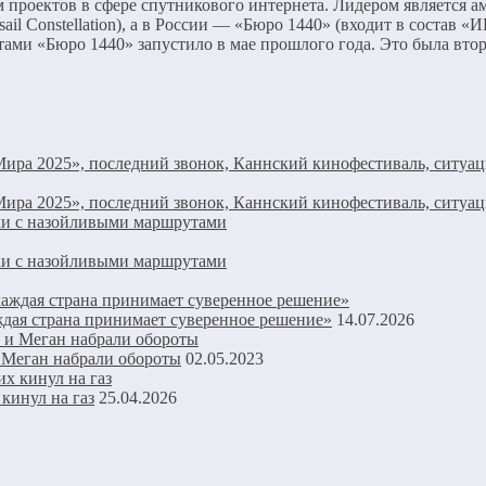
 проектов в сфере спутникового интернета. Лидером является ам
ail Constellation), а в России — «Бюро 1440» (входит в состав
ами «Бюро 1440» запустило в мае прошлого года. Это была втор
Мира 2025», последний звонок, Каннский кинофестиваль, ситуа
Мира 2025», последний звонок, Каннский кинофестиваль, ситуа
ики с назойливыми маршрутами
ики с назойливыми маршрутами
ждая страна принимает суверенное решение»
14.07.2026
и Меган набрали обороты
02.05.2023
кинул на газ
25.04.2026