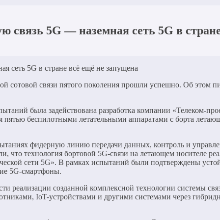
ю связь 5G — наземная сеть 5G в стране
ой сотовой связи пятого поколения прошли успешно. Об этом п
пытаний была задействована разработка компании «Телеком-прое
я пятью беспилотными летательными аппаратами с борта летающ
ытаниях фидерную линию передачи данных, контроль и управле
и, что технология бортовой 5G-связи на летающем носителе ре
ческой сети 5G». В рамках испытаний были подтверждены устой
ие 5G-смартфоны.
ти реализации созданной комплексной технологии системы свя
тниками, IoT-устройствами и другими системами через гибридн