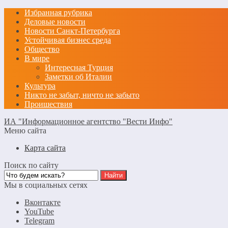
Избранная рубрика
Деловые новости
Новости Санкт-Петербурга
Устойчивая бизнес среда
Общество
В мире
Интересная Турция
Заметки об Италии
Культура
Никто не забыт, ничто не забыто
Проишествия
ИА "Информационное агентство "Вести Инфо"
Меню сайта
Карта сайта
Поиск по сайту
Мы в социальных сетях
Вконтакте
YouTube
Telegram