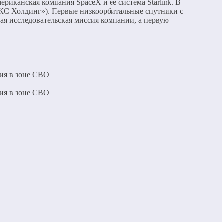
ериканская компания SpaceX и её система Starlink. В
 «ИКС Холдинг»). Первые низкоорбитальные спутники с
ая исследовательская миссия компании, а первую
ция в зоне СВО
ция в зоне СВО