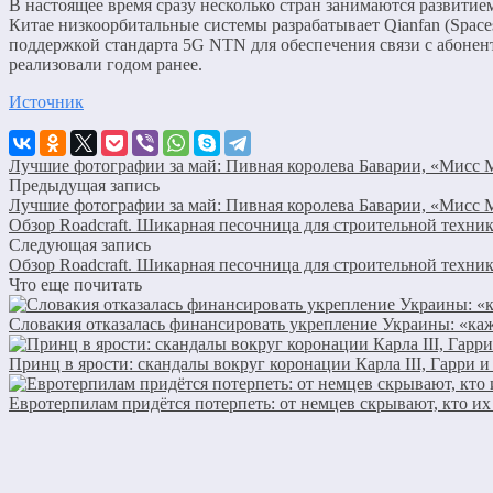
В настоящее время сразу несколько стран занимаются развитием
Китае низкоорбитальные системы разрабатывает Qianfan (Spaces
поддержкой стандарта 5G NTN для обеспечения связи с абонент
реализовали годом ранее.
Источник
Лучшие фотографии за май: Пивная королева Баварии, «Мисс 
Предыдущая запись
Лучшие фотографии за май: Пивная королева Баварии, «Мисс 
Обзор Roadcraft. Шикарная песочница для строительной техн
Следующая запись
Обзор Roadcraft. Шикарная песочница для строительной техн
Что еще почитать
Словакия отказалась финансировать укрепление Украины: «ка
Принц в ярости: скандалы вокруг коронации Карла III, Гарри 
Евротерпилам придётся потерпеть: от немцев скрывают, кто их 