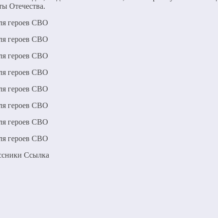
ты Отечества.
ассники Cсылка