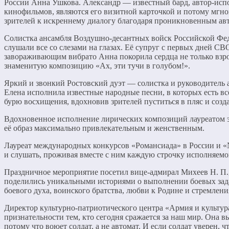
России Анна Ушкова. Александр — известный бард, автор-исп
кинофильмов, являются его визитной карточкой и потому мгн
зрителей к искреннему диалогу благодаря проникновенным ав
Солистка ансамбля Воздушно-десантных войск Российской Фед
слушали все со слезами на глазах. Её супруг с первых дней С
завораживающим вибрато Анна покорила сердца не только взросл
знаменитую композицию «Ах, эти тучи в голубом!».
Яркий и звонкий Ростовский дуэт — солистка и руководитель
Елена исполнила известные народные песни, в которых есть вс
бурю восхищения, вдохновив зрителей пуститься в пляс и соз
Вдохновенное исполнение лирических композиций лауреатом э
её образ максимально привлекательным и женственным.
Лауреат международных конкурсов «Романсиада» в России и «
и слушать, проживая вместе с ним каждую строчку исполняемо
Праздничное мероприятие посетил вице-адмирал Михеев Н. П.
поделились уникальными историями о выполнении боевых зада
боевого духа, воинского братства, любви к Родине и стремлени
Директор культурно-патриотического центра «Армия и культура
признательности тем, кто сегодня сражается за наш мир. Она в
потому что воюет солдат, а не автомат. И если солдат уверен, 