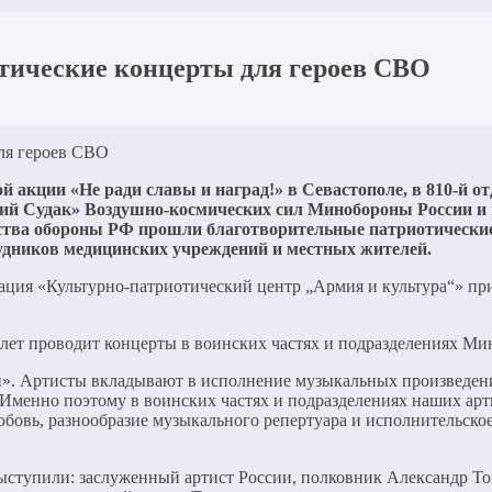
тические концерты для героев СВО
й акции «Не ради славы и наград!» в Севастополе, в 810-й о
й Судак» Воздушно-космических сил Минобороны России и 
ства обороны РФ прошли благотворительные патриотически
трудников медицинских учреждений и местных жителей.
ция «Культурно-патриотический центр „Армия и культура“» пр
 лет проводит концерты в воинских частях и подразделениях М
уши». Артисты вкладывают в исполнение музыкальных произведен
 Именно поэтому в воинских частях и подразделениях наших арт
бовь, разнообразие музыкального репертуара и исполнительское
ступили: заслуженный артист России, полковник Александр То