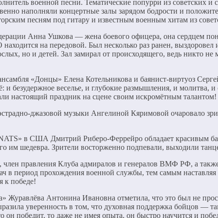
олнитель военной песни. Тематические попурри из советских и
овенно наполняли концертные залы зарядом бодрости и положите
торским песням под гитару и известным военным хитам из сове
ерации Анна Ушкова — жена боевого офицера, она сердцем пони
ВО находится на передовой. Был несколько раз ранен, выздоровел
ых, но и детей. Зал замирал от происходящего, ведь никто не м
 ансамбля «Донцы» Елена Котельникова и баянист-виртуоз Серг
ё: и безудержное веселье, и глубокие размышления, и молитва, 
дали настоящий праздник на сцене своим искромётным талантом!
страдно-джазовой музыки Ангелиной Кяримовой очаровало зрит
NATS» в США Дмитрий Риберо-Феррейро обладает красивым барит
го им шедевра. Зрители восторженно подпевали, выходили танц
, член правления Клуба адмиралов и генералов ВМФ РФ, а так
ч в период прохождения военной службы, тем самым наставляя
я к победе!
» Журавлёва Антонина Ивановна отметила, что это был не прост
ыразила уверенность в том, что духовная поддержка бойцов — та
что он победит, то даже не имея опыта, он быстро научится и по