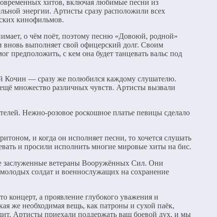
 современных хитов, включая любимые песни из
льной энергии. Артисты сразу расположили всех
тских кинофильмов.
мает, о чём поёт, поэтому песню «Довоюй, родной»
 и вновь выполняет свой офицерский долг. Своим
ог предположить, с кем она будет танцевать вальс под
ей Кочин — сразу же полюбился каждому слушателю.
и ещё множество различных чувств. Артисты вызвали
елей. Нежно-розовое роскошное платье певицы сделало
оном, и когда он исполняет песни, то хочется слушать
евать и просили исполнить многие мировые хиты на бис.
же заслуженные ветераны Вооружённых Сил. Они
 молодых солдат и военнослужащих на сохранение
о концерт, а проявление глубокого уважения и
кая же необходимая вещь, как патроны и сухой паёк,
бедит. Артисты приехали поддержать ваш боевой дух, и мы