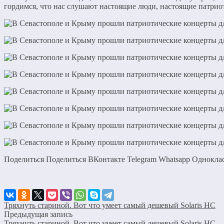
гордимся, что нас слушают настоящие люди, настоящие патрио
Поделиться Поделиться ВКонтакте Telegram Whatsapp Однокл
Тряхнуть стариной. Вот что умеет самый дешевый Solaris HС
Предыдущая запись
Тряхнуть стариной. Вот что умеет самый дешевый Solaris HС