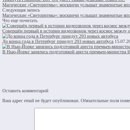
Магические «Светоритмы»: москвичи услышат знаменитые яп
Следующая запись
Магические «Светоритмы»: москвичи услышат знаменитые яп
Что еще почитать
Совершён первый в истории видеозвонок через космос между
До конца года в Петербург приедут 293 новых автобуса
15.07.2
В Нью-Йорке занялись подготовкой ареста премьер-министра И
Оставить комментарий
Ваш адрес email не будет опубликован.
Обязательные поля пом