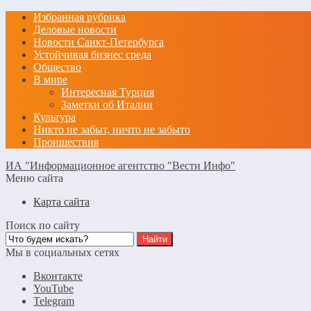
Избранная рубрика
Деловые новости
Новости Санкт-Петербурга
Устойчивая бизнес среда
Общество
В мире
Интересная Турция
Заметки об Италии
Культура
Никто не забыт, ничто не забыто
Проишествия
ИА "Информационное агентство "Вести Инфо"
Меню сайта
Карта сайта
Поиск по сайту
Мы в социальных сетях
Вконтакте
YouTube
Telegram