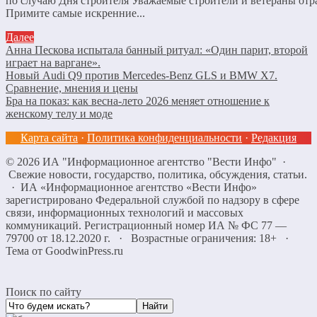
по случаю Дня строителя Уважаемые строители и ветераны отр
Примите самые искренние...
Далее
Анна Пескова испытала банный ритуал: «Один парит, второй
играет на варгане».
Новый Audi Q9 против Mercedes-Benz GLS и BMW X7.
Сравнение, мнения и цены
Бра на показ: как весна-лето 2026 меняет отношение к
женскому телу и моде
Карта сайта
·
Политика конфиденциальности
·
Редакция
©
2026
ИА "Информационное агентство "Вести Инфо"
·
Свежие новости, государство, политика, обсуждения, статьи.
· ИА «Информационное агентство «Вести Инфо»
зарегистрировано Федеральной службой по надзору в сфере
связи, информационных технологий и массовых
коммуникаций. Регистрационный номер ИА № ФС 77 —
79700 от 18.12.2020 г. · Возрастные ограничения: 18+
·
Тема от GoodwinPress.ru
Поиск по сайту