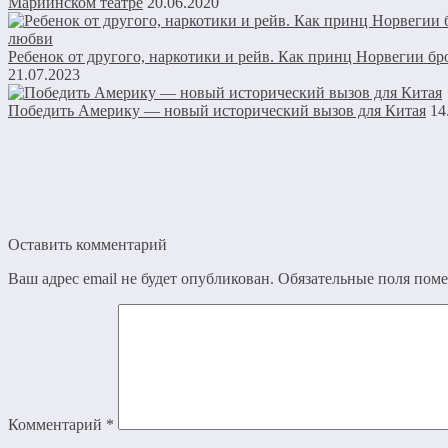
Мариинском театре
20.06.2020
Ребенок от другого, наркотики и рейв. Как принц Норвегии б
21.07.2023
Победить Америку — новый исторический вызов для Китая
14
Оставить комментарий
Ваш адрес email не будет опубликован.
Обязательные поля пом
Комментарий
*