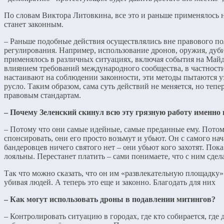
По словам Виктора Литовкина, все это и раньше применялось н
станет законным.
– Раньше подобные действия осуществлялись вне правового пол
регулирования. Например, использование дронов, оружия, дуби
применялось в различных ситуациях, включая события на Майда
влиянием требований международного сообщества, в частнос
настаивают на соблюдении законности, эти методы пытаются у
русло. Таким образом, сама суть действий не меняется, но тепе
правовым стандартам.
–​ Почему Зеленский скинул всю эту грязную работу именно
– Потому что они самые идейные, самые преданные ему. Потому
спонсировать, они его просто возьмут и убьют. Он с самого на
бандеровцев ничего святого нет – они убьют кого захотят. Пок
лояльны. Перестанет платить – сами понимаете, что с ним сдел
Так что можно сказать, что он им «развлекательную площадку»
убивая людей. А теперь это еще и законно. Благодать для них
–​ Как могут использовать дроны в подавлении митингов?
– Контролировать ситуацию в городах, где кто собирается, где