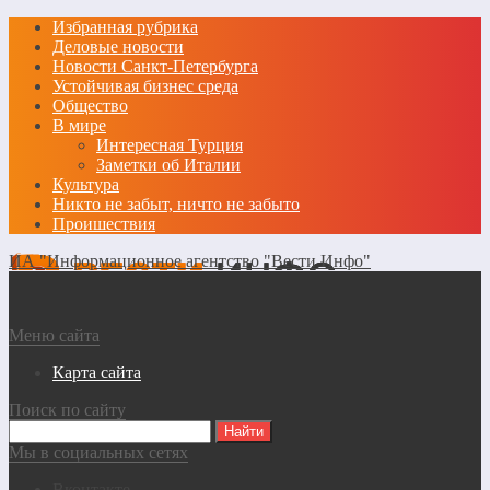
Избранная рубрика
Деловые новости
Новости Санкт-Петербурга
Устойчивая бизнес среда
Общество
В мире
Интересная Турция
Заметки об Италии
Культура
Никто не забыт, ничто не забыто
Проишествия
ИА "Информационное агентство "Вести Инфо"
Меню сайта
Карта сайта
Поиск по сайту
Мы в социальных сетях
Вконтакте