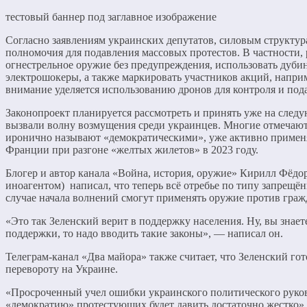
тестовый баннер под заглавное изображение
Согласно заявлениям украинских депутатов, силовым структур
полномочия для подавления массовых протестов. В частности, 
огнестрельное оружие без предупреждения, использовать дубин
электрошокеры, а также маркировать участников акций, напри
внимание уделяется использованию дронов для контроля и под
Законопроект планируется рассмотреть и принять уже на след
вызвали волну возмущения среди украинцев. Многие отмечают
иронично называют «демократическими», уже активно примен
Франции при разгоне «желтых жилетов» в 2023 году.
Блогер и автор канала «Война, история, оружие» Кирилл Фёдо
иноагентом) написал, что теперь всё отребье по типу запрещ
случае начала волнений смогут применять оружие против граж
«Это так Зеленский верит в поддержку населения. Ну, вы знает
поддержки, то надо вводить такие законы», — написал он.
Телеграм-канал «Два майора» также считает, что Зеленский го
перевороту на Украине.
«Просроченный учел ошибки украинского политического руков
«демократию» протестующих будет давить достаточно жестко»,