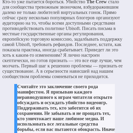
Кто-то уже пытается бороться. Убийство
The Crew
стало
для сообщества тревожным звоночком, взбудоражившим
далеко не только любителей виртуальных гонок. Прямо
сейчас сразу несколько популярных блогеров организуют
аудиторию на то, чтобы всеми доступными средствами
противодействовать политике Ubisoft. Писать письма в
местные государственные органы регулирования,
европейскую торговую комиссию, задалбывать поддержку
самой Ubisoft, требовать рефандов. Последнее, кстати, как
показала практика, иногда срабатывает. Приведет ли это
хоть к каким-то изменениям? Я лично настроен
скептически, но готов признать — это все еще лучше, чем
молчать. Первый шаг к решению проблемы — признать ее
существование. А в серьезности нависшей над нашим
сообществом проблемы сомневаться не приходится.
Считайте это заключение своего рода
манифестом. Я призываю каждого
неравнодушного к играм читателя открыто
обсуждать и осуждать убийство видеоигр.
Поддерживать тех, кто заботится об их
сохранении. Не забывать и не прощать тех,
кто уничтожает наше любимое медиа. И
использовать все легальные средства
борьбы, если вас пытаются обокрасть. Иначе