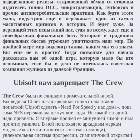
недоделанные релизы, откровенный обман со стороны
издателей, тонны DLC, микротранзакций, лутбоксов и
прочие антипотребительские практики. Как будто этого
мало, индустрия еще и переживает один из самых
масштабных кризисов в истории. И будет хуже. За
вереницей этих испытаний нас, судя по всему, ждет еще и
своеобразный финальный босс. Который в традициях
финальных боссов угрожает уничтожить наш мир. По
крайней мере мир видеоигр таким, каким мы его знаем.
Вы еще не в ярости? Тогда позвольте для начала
рассказать вам об одной игре, которую мало бы кто
вспоминал, если бы в дело не вмешалась известная
компания жуликов из далекой Франции.
Ubisoft вам запрещает The Crew
The Crew
была не слишком примечательной игрой.
Вышедшая 10 лет назад аркадная гонка стала этакой
попыткой Ubisoft сделать «Need For Speed у нас дома», пока
сама NFS переживала не лучшие годы. Не самой стыдной,
надо признать. Я впервые прошел ее минувшей зимой и был
приятно удивлен. В ней неплохая по аркадным меркам
модель езды (если отключить системы помощи),
увлекательная система прогрессии, симпатичный открытый