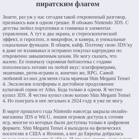
пиратским флагом
Знаете, раз уж у нас сегодня такой откровенный разговор,
признаюсь вам в одном грешке. Я обожаю Nintendo 3DS. С
детства любил портативки и гиммики в элементах
управления. А тут и два экрана, и стереоскопический
эффект, и гироспоп, и микрофон, и камера, и уникальные
социальные функции. В общем, кайф. Поэтому свою 3DS’ку
я даже не взламывал и исправно покупал картриджи по
откровенно завышенным ценам. Не могу сказать, что
жалею. Ее поначалу скромная библиотека с годами
пополнилась хитами на любой вкус: платформерами,
экшенами, ритм-играми и, конечно же, RPG. Самой
любимой из них для меня стала мрачная Shin Megami Tensei
4. Эксклюзив платформы и достойное продолжение
культовой серии от Atlus. Беда только в одном. Я честно
купил 3DS. Я честно купил свою копию Shin Megami Tensei
4. Но поиграть в нее легально в 2024 году я уже не могу.
В марте прошлого года Nintendo навсегда закрыла онлайн-
магазины 3DS и Wii U, лишив игроков доступа к сотням
игр, многие из которых были доступны только в цифровом
формате. Shin Megami Tensei 4 выходила на физических
носителях в США и Японии, а вот до Европы добралась