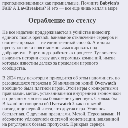
преподносившимися как премиальные. Помните
Babylon’s
Fall
? А
LawBreakers
? И это — все еще лишь капля в море.
Ограбление по стелсу
Не все издатели придерживаются в убийстве видеоигр
единого modus operandi. Банальное отключение серверов и
снятие с продаж — не единственный способ. А иногда
преступление и вовсе можно замаскировать под
добродетель. Еще и подзаработать в процессе. Тут хочется
выделить истории сразу двух огромных компаний, имена
которых известны далеко за пределами игрового
сообщества.
В 2024 году некоторым приходится об этом напоминать, но
разошедшаяся тиражом в 50 миллионов копий
Overwatch
вообще-то была платной игрой. Этой игры с конкретными
правилами, метой, устаканившейся внутренней экономикой
и привчным контентом больше не существует. Сколько бы
Blizzard ни говорила об
Overwatch 2
как о прямой
наследнице первой части, это другая игра. Условно-
бесплатная. С другими правилами. Метой. Персонажами. И
абсолютно ублюдочной системой монетизации, завязанной
на регулярных боевых пропусках. Прикрыв сервера