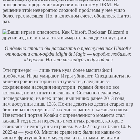
просрочила продление лицензии на систему DRM. На
решение этой невероятно сложной проблемы у нее ушло
более трех месяцев. Но, в конечном счете, обошлось. На тот
раз.
Отдельно стоило бы рассказать о преступлениях Ubisoft в
отношении спин-оффа Might & Magic — народно любимых
«Героев». Но это как-нибудь в другой раз
Эти примеры — лишь тень куда более масштабной
проблемы. Игры умирают. Игры убивают. Специалисты по
видеоигровой истории и энтузиасты, следящие за
сохранением наследия индустрии, годами били во все
колокола, но их никто не слышал. Согласно недавнему
исследованию, из всех игры, вышедших ранее 2013 года,
нам доступны лишь 13%. Почти девять из десяти старых игр
безвозвратно утеряны. И их число растет с каждым годом.
Известный портал Kotaku с определенного момента стал
каждый год вести перечень именитых релизов, которые
становятся недоступны игрокам. В 2022 году их было 14. В
2023-м — уже 60. Многие среди них были не каким-то
явным фритуплейным мусором, а платными релизами,