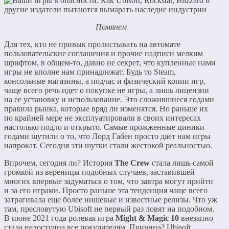
Помянем
Для тех, кто не привык пролистывать на автомате
пользовательские соглашения и прочие надписи мелким
шрифтом, в общем-то, давно не секрет, что купленные нами
игры не вполне нам принадлежат. Будь то Steam,
консольные магазины, а подчас и физический копии игр,
чаще всего речь идет о покупке не игры, а лишь лицензии
на ее установку и использование. Это сложившиеся годами
правила рынка, которые вряд ли изменятся. Но раньше их
по крайней мере не эксплуатировали в своих интересах
настолько подло и открыто. Самые прожженные циники
годами шутили о то, что Лорд Габен просто дает нам игры
напрокат. Сегодня эти шутки стали жестокой реальностью.
Впрочем, сегодня ли? История
The Crew
стала лишь самой
громкой из вереницы подобных случаев, заставившей
многих впервые задуматься о том, что завтра могут прийти
и за его играми. Просто раньше эта тенденция чаще всего
затрагивала еще более нишевые и известные релизы. Что уж
там, пресловутую Ubisoft не первый раз ловят на подобном.
В июне 2021 года ролевая игра
Might & Magic 10
внезапно
стала недоступна все покупателям. Причина? Ubisoft