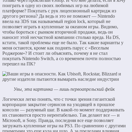
только через проклятый eShop. И что мне делать, если я хочу
поиграть в одну из своих любимых игр на любимой
платформе? Покупать с рук лицензионный картридж из
другого региона? Да ведь и это не поможет — Nintendo
ввела на 3DS так называемый region lock, который не
позволяет играть в купленные за океаном игры. Видимо,
чтобы бороться с рынком вторичной продажи, ведь он
наносит этой несчастной компании столько вреда. На DS,
кстати, такой проблемы еще не было. Так какие варианты у
меня остаются, кроме как поднять парус с «Веселым
Роджером»? И стоит ли объяснять, почему я не стал
покупать Nintendo Switch, а со временем почти полностью
перешел на ПК?
Увы, эта картинка — лишь первоапрельский фейк
Логически легко понять, что с точки зрения гигантской
корпорации закрытие сервисов на уходящей в прошлое
консоли — разумный шаг. В какой-то момент поддерживать
их становится просто нерентабельно. Так делают все — и
Microsoft, и Sony. Правда, последняя все еще позволяет
загружать купленные игры на PS3. По сравнению с другими
примерами это еще куда ни шло. А за пределами влияния