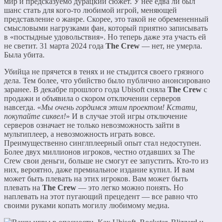
мир и предсказуемо дурацкий сюжет. У нее едва ли был
шанс стать для кого-то любимой игрой, меняющей
представление о жанре. Скорее, это такой не обремененный
смысловыми нагрузками фан, который приятно записывать
в «постыдные удовольствия». Но теперь даже эта участь ей
не светит. 31 марта 2024 года
The Crew
— нет, не умерла.
Была убита.
Убийца не прячется в тенях и не стыдится своего грязного
дела. Тем более, что убийство было публично анонсировано
заранее. В декабре прошлого года Ubisoft сняла
The Crew
с
продажи и объявила о скором отключении серверов
навсегда. «
Мы очень гордимся этим проектом!
Кстати,
покупайте сиквел!
» И в случае этой игры отключение
серверов означает не только невозможность зайти в
мультиплеер, а невозможность играть вовсе.
Преимущественно синглплеерный опыт стал недоступен.
Более двух миллионов игроков, честно отдавших за The
Crew свои деньги, больше не смогут ее запустить. Кто-то из
них, вероятно, даже премиальное издание купил. И вам
может быть плевать на этих игроков. Вам может быть
плевать на
The Crew
— это легко можно понять. Но
наплевать на этот пугающий прецедент — все равно что
своими руками копать могилу любимому медиа.