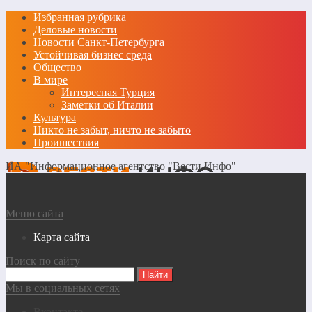
Избранная рубрика
Деловые новости
Новости Санкт-Петербурга
Устойчивая бизнес среда
Общество
В мире
Интересная Турция
Заметки об Италии
Культура
Никто не забыт, ничто не забыто
Проишествия
ИА "Информационное агентство "Вести Инфо"
Меню сайта
Карта сайта
Поиск по сайту
Мы в социальных сетях
Вконтакте