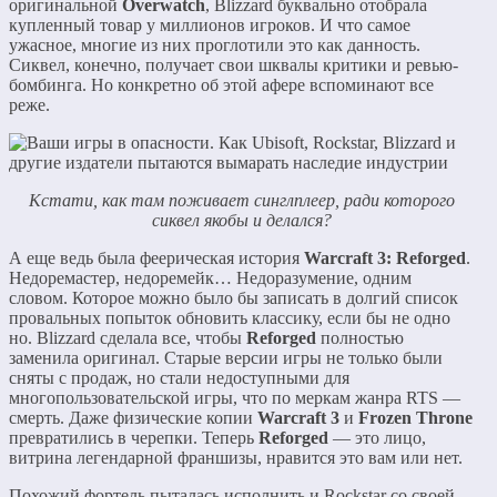
оригинальной
Overwatch
, Blizzard буквально отобрала
купленный товар у миллионов игроков. И что самое
ужасное, многие из них проглотили это как данность.
Сиквел, конечно, получает свои шквалы критики и ревью-
бомбинга. Но конкретно об этой афере вспоминают все
реже.
Кстати, как там поживает синглплеер, ради которого
сиквел якобы и делался?
А еще ведь была феерическая история
Warcraft 3: Reforged
.
Недоремастер, недоремейк… Недоразумение, одним
словом. Которое можно было бы записать в долгий список
провальных попыток обновить классику, если бы не одно
но. Blizzard сделала все, чтобы
Reforged
полностью
заменила оригинал. Cтарые версии игры не только были
сняты с продаж, но стали недоступными для
многопользовательской игры, что по меркам жанра RTS —
смерть. Даже физические копии
Warcraft 3
и
Frozen Throne
превратились в черепки. Теперь
Reforged
— это лицо,
витрина легендарной франшизы, нравится это вам или нет.
Похожий фортель пыталась исполнить и Rockstar со своей