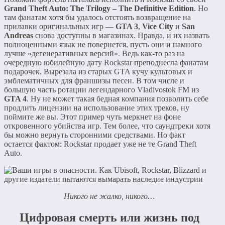
Grand Theft Auto: The Trilogy – The Definitive Edition
. Но
там фанатам хотя бы удалось отстоять возвращение на
прилавки оригинальных игр —
GTA 3
,
Vice City
и
San
Andreas
снова доступны в магазинах. Правда, и их назвать
полноценными язык не повернется, пусть они и намного
лучше «дегенеративных версий». Ведь как-то раз на
очередную юбилейную дату Rockstar преподнесла фанатам
подарочек. Вырезала из старых GTA кучу культовых и
эмблематичных для франшизы песен. В том числе и
большую часть ротации легендарного Vladivostok FM из
GTA 4
. Ну не может такая бедная компания позволить себе
продлить лицензии на использование этих треков, ну
поймите же вы. Этот пример чуть меркнет на фоне
откровенного убийства игр. Тем более, что саундтреки хотя
бы можно вернуть сторонними средствами. Но факт
остается фактом: Rockstar продает уже не те Grand Theft
Auto.
Никого не жалко, никого…
Цифровая смерть или жизнь под