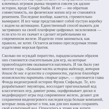
ключевых игроков рынка творятся совсем уж адские
истории, вроде Google Stadia. И нет — ни обратная
совместимость, ни физические копии игр не становятся
решением. Последние вообще, кажется, стремительно
вымирают. И все чаще представляют собой пустую коробку
с кодом на активацию. Единственный способ выжить для
застрявших на своей платформе цифровых эксклюзивов —
если кто-то их скачает и сделает играбельными на
современном железе. Издатели этим заниматься, как
правило, не хотят. Остается активно преследуемая этими
издателями морская братия.
Сколько ни осуждай пиратство, парадоксальным образом
оно становится спасительным для игр, на которые
правообладателям оказывается наплевать. И так было уже
многие годы. «
Большая часть истории видеоигр, которая
дошла до нас в целости и сохранности, уцелела благодаря
возможности пиратить старые игры
», — признается глава
Фонда видеоигровой истории Фрэнк Сифальди. Те, кто
разрабатывает эмуляторы, воссоздает оригинальный код
классических игр, дампит ромы, оцифровывает диски и
модифицирует игры под современное железо, делают для
сохранения видеоигрового наследия куда больше компаний,
которые лишь кричат о том, как для них важно сохранять
свой культурный код. Относитесь к этому как хотите.