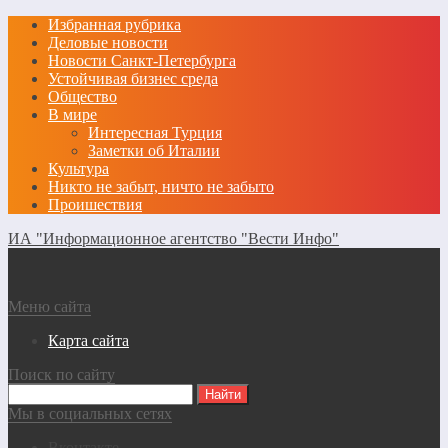
Избранная рубрика
Деловые новости
Новости Санкт-Петербурга
Устойчивая бизнес среда
Общество
В мире
Интересная Турция
Заметки об Италии
Культура
Никто не забыт, ничто не забыто
Проишествия
ИА "Информационное агентство "Вести Инфо"
Меню сайта
Карта сайта
Поиск по сайту
Мы в социальных сетях
Вконтакте