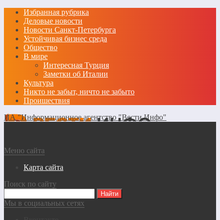
Избранная рубрика
Деловые новости
Новости Санкт-Петербурга
Устойчивая бизнес среда
Общество
В мире
Интересная Турция
Заметки об Италии
Культура
Никто не забыт, ничто не забыто
Проишествия
ИА "Информационное агентство "Вести Инфо"
Меню сайта
Карта сайта
Поиск по сайту
Мы в социальных сетях
Вконтакте