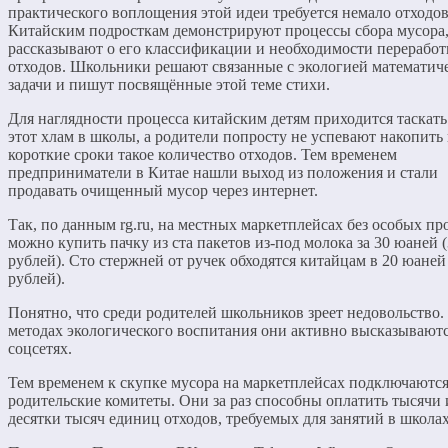
практического воплощения этой идеи требуется немало отходов
Китайским подросткам демонстрируют процессы сбора мусора
рассказывают о его классификации и необходимости переработ
отходов. Школьники решают связанные с экологией математич
задачи и пишут посвящённые этой теме стихи.
Для наглядности процесса китайским детям приходится таскать
этот хлам в школы, а родители попросту не успевают накопить 
короткие сроки такое количество отходов. Тем временем
предприниматели в Китае нашли выход из положения и стали
продавать очищенный мусор через интернет.
Так, по данным rg.ru, на местных маркетплейсах без особых пр
можно купить пачку из ста пакетов из-под молока за 30 юаней 
рублей). Сто стержней от ручек обходятся китайцам в 20 юаней
рублей).
Понятно, что среди родителей школьников зреет недовольство.
методах экологического воспитания они активно высказываютс
соцсетях.
Тем временем к скупке мусора на маркетплейсах подключаютс
родительские комитеты. Они за раз способны оплатить тысячи 
десятки тысяч единиц отходов, требуемых для занятий в школах