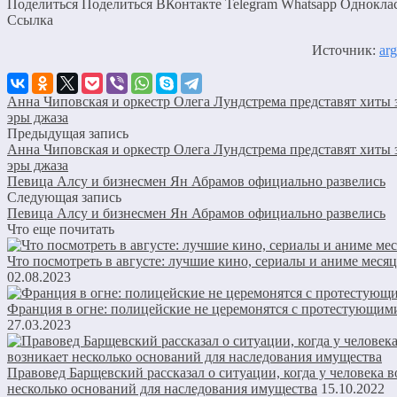
Поделиться Поделиться ВКонтакте Telegram Whatsapp Однокла
Cсылка
Источник:
arg
Анна Чиповская и оркестр Олега Лундстрема представят хиты 
эры джаза
Предыдущая запись
Анна Чиповская и оркестр Олега Лундстрема представят хиты 
эры джаза
Певица Алсу и бизнесмен Ян Абрамов официально развелись
Следующая запись
Певица Алсу и бизнесмен Ян Абрамов официально развелись
Что еще почитать
Что посмотреть в августе: лучшие кино, сериалы и аниме месяц
02.08.2023
Франция в огне: полицейские не церемонятся с протестующим
27.03.2023
Правовед Барщевский рассказал о ситуации, когда у человека в
несколько оснований для наследования имущества
15.10.2022