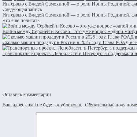
Интервью с Владой Самохиной — о роли Ирины Родниной, фиг
Следующая запись
Интервью с Владой Самохиной — о роли Ирины Родниной, фиг
Что еще почитать
Война между Сербией и Косово – это уже вопрос «одной мину
Сколько машин продадут в России в 2025 году. Глава РОАД все
Транспортные проекты Ленобласти и Петербурга поддержали н
Оставить комментарий
Ваш адрес email не будет опубликован.
Обязательные поля пом