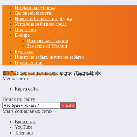
Избранная рубрика
Деловые новости
Новости Санкт-Петербурга
Устойчивая бизнес среда
Общество
В мире
Интересная Турция
Заметки об Италии
Культура
Никто не забыт, ничто не забыто
Проишествия
ИА "Информационное агентство "Вести Инфо"
Меню сайта
Карта сайта
Поиск по сайту
Мы в социальных сетях
Вконтакте
YouTube
Telegram