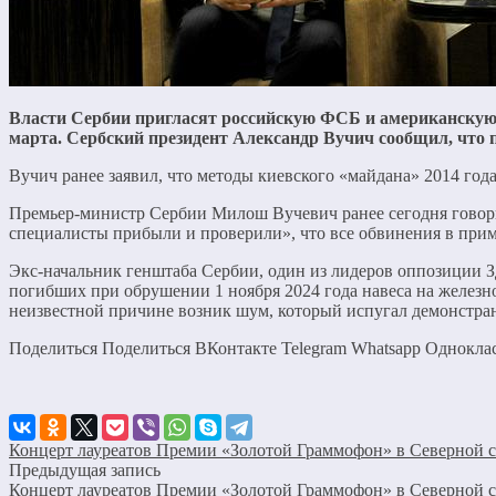
Власти Сербии пригласят российскую ФСБ и американскую Ф
марта.
Сербский президент Александр Вучич сообщил, что
Вучич ранее заявил, что методы киевского «майдана» 2014 го
Премьер-министр Сербии Милош Вучевич ранее сегодня говори
специалисты прибыли и проверили», что все обвинения в прим
Экс-начальник генштаба Сербии, один из лидеров оппозиции Зд
погибших при обрушении 1 ноября 2024 года навеса на желез
неизвестной причине возник шум, который испугал демонстран
Поделиться Поделиться ВКонтакте Telegram Whatsapp Однокл
Концерт лауреатов Премии «Золотой Граммофон» в Северной с
Предыдущая запись
Концерт лауреатов Премии «Золотой Граммофон» в Северной с