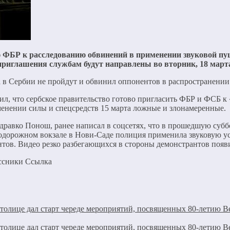
БР к расследованию обвинений в применении звуковой пушки
 приглашения службам будут направлены
во вторник, 18 март
да в Сербии не пройдут и обвинил оппонентов в распространен
л, что сербское правительство готово пригласить ФБР и ФСБ 
енении силы и спецсредств 15 марта ложные и злонамеренные.
равко Понош, ранее написал в соцсетях, что в прошедшую суббо
нодорожном вокзале в Нови-Саде полиция применила звуковую у
тов. Видео резко разбегающихся в стороны демонстрантов появи
ассники Cсылка
толице дал старт череде мероприятий, посвященных 80-летию 
толице дал старт череде мероприятий, посвященных 80-летию 