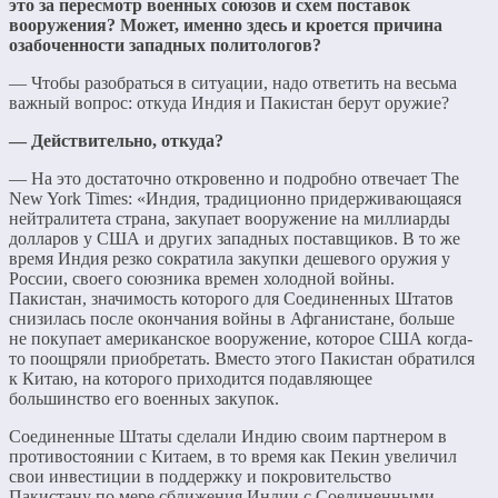
это за пересмотр военных союзов и схем поставок
вооружения? Может, именно здесь и кроется причина
озабоченности западных политологов?
— Чтобы разобраться в ситуации, надо ответить на весьма
важный вопрос: откуда Индия и Пакистан берут оружие?
— Действительно, откуда?
— На это достаточно откровенно и подробно отвечает The
New York Times: «Индия, традиционно придерживающаяся
нейтралитета страна, закупает вооружение на миллиарды
долларов у США и других западных поставщиков. В то же
время Индия резко сократила закупки дешевого оружия у
России, своего союзника времен холодной войны.
Пакистан, значимость которого для Соединенных Штатов
снизилась после окончания войны в Афганистане, больше
не покупает американское вооружение, которое США когда-
то поощряли приобретать. Вместо этого Пакистан обратился
к Китаю, на которого приходится подавляющее
большинство его военных закупок.
Соединенные Штаты сделали Индию своим партнером в
противостоянии с Китаем, в то время как Пекин увеличил
свои инвестиции в поддержку и покровительство
Пакистану по мере сближения Индии с Соединенными