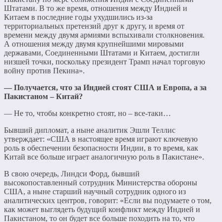
Штатами. В то же время, отношения между Индией и
Китаем в последние годы ухудшились из-за
территориальных претензий друг к другу, и время от
времени между двумя армиями вспыхивали столкновения.
А отношения между двумя крупнейшими мировыми
державами, Соединенными Штатами и Китаем, достигли
низшей точки, поскольку президент Трамп начал торговую
войну против Пекина».
— Получается, что за Индией стоят США и Европа, а за
Пакистаном – Китай?
— Не то, чтобы конкретно стоят, но – все-таки…
Бывший дипломат, а ныне аналитик Эшли Теллис
утверждает: «США в настоящее время играют ключевую
роль в обеспечении безопасности Индии, в то время, как
Китай все больше играет аналогичную роль в Пакистане».
В свою очередь, Линдси Форд, бывший
высокопоставленный сотрудник Министерства обороны
США, а ныне старший научный сотрудник одного из
аналитических центров, говорит: «Если вы подумаете о том,
как может выглядеть будущий конфликт между Индией и
Пакистаном, то он будет все больше походить на то, что