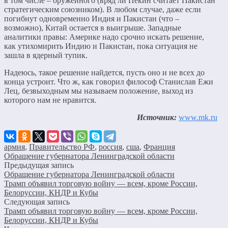
в том числе – оружейного (вряд ли Пекин считает Пакистан
стратегическим союзником). В любом случае, даже если
погибнут одновременно Индия и Пакистан (что –
возможно), Китай остается в выигрыше. Западные
аналитики правы: Америке надо срочно искать решение,
как утихомирить Индию и Пакистан, пока ситуация не
зашла в ядерный тупик.
Надеюсь, такое решение найдется, пусть оно и не всех до
конца устроит. Что ж, как говорил философ Станислав Ежи
Лец, безвыходным мы называем положение, выход из
которого нам не нравится.
Источник:
www.mk.ru
армия
,
Правительство РФ
,
россия
,
сша
,
Франция
Обращение губернатора Ленинградской области
Предыдущая запись
Обращение губернатора Ленинградской области
Трамп объявил торговую войну — всем, кроме России,
Белоруссии, КНДР и Кубы
Следующая запись
Трамп объявил торговую войну — всем, кроме России,
Белоруссии, КНДР и Кубы