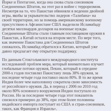
Йорке и Пентагоне, когда она снова стала союзником
Соединенных Штатов, на этот раз в войне с терроризмом.
Несмотря на то, что Пакистан обвиняли в ведении двойной
игры, якобы за укрывательство лидеров «Талибана» на
своей территории, но за помощь американскому военному
присутствию в Афганистане США выделили Исламабаду
десятки миллиардов долларов на военные нужды.
Соединенные Штаты стали главным поставщиком оружия в
Пакистан, а Китай остался на втором месте. По мере того,
как значение Пакистана для Соединенных Штатов
снижалось, Исламабад обратился к Китаю, который уже
давно предлагает ему открытую поддержку.
По данным Стокгольмского международного института
исследований проблем мира, который внимательно изучает
глобальные потоки оружия, Пекин, который в середине
2000-х годов поставлял Пакистану лишь 38% оружия, за
последние четыре года поставил около 80%. В то же время
Индия более чем наполовину сократила свою зависимость
от российского оружия. Да, в период с 2006 по 2010 год
около 80% основного вооружения Индии поступало из
России. Но за последние четыре года этот показатель
снизился примерно до 38%, при этом более половины
индийского импорта поступает из США и стран-союзников,
таких, как Франция и Израиль».