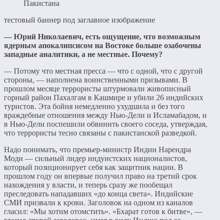
тестовый баннер под заглавное изображение
— Юрий Николаевич, есть ощущение, что возможным
ядерным апокалипсисом на Востоке больше озабочены
западные аналитики, а не местные. Почему?
— Потому что местная пресса — что с одной, что с другой
стороны, — наполнена воинственными призывами. В
прошлом месяце террористы штурмовали живописный
горный район Пахалгам в Кашмире и убили 26 индийских
туристов. Эта бойня немедленно ухудшила и без того
враждебные отношения между Нью-Дели и Исламабадом, и
в Нью-Дели поспешили обвинить своего соседа, утверждая,
что террористы тесно связаны с пакистанской разведкой.
Надо понимать, что премьер-министр Индии Нарендра
Моди — сильный лидер индуистских националистов,
который позиционирует себя как защитник нации. В
прошлом году он впервые получил право на третий срок
нахождения у власти, и теперь сразу же пообещал
преследовать нападавших «до конца света». Индийские
СМИ призвали к крови. Заголовок на одном из каналов
гласил: «Мы хотим отомстить». «Бхарат готов к битве», —