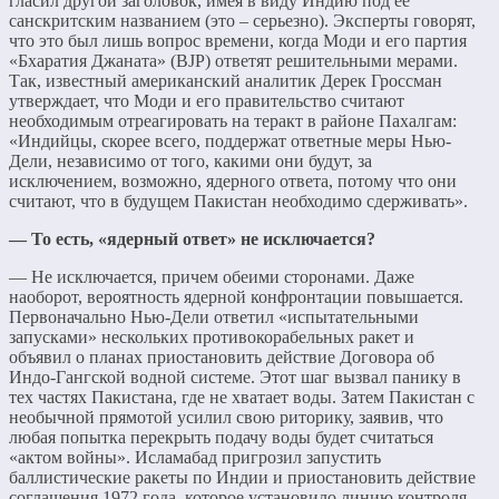
гласил другой заголовок, имея в виду Индию под ее
санскритским названием (это – серьезно). Эксперты говорят,
что это был лишь вопрос времени, когда Моди и его партия
«Бхаратия Джаната» (BJP) ответят решительными мерами.
Так, известный американский аналитик Дерек Гроссман
утверждает, что Моди и его правительство считают
необходимым отреагировать на теракт в районе Пахалгам:
«Индийцы, скорее всего, поддержат ответные меры Нью-
Дели, независимо от того, какими они будут, за
исключением, возможно, ядерного ответа, потому что они
считают, что в будущем Пакистан необходимо сдерживать».
— То есть, «ядерный ответ» не исключается?
— Не исключается, причем обеими сторонами. Даже
наоборот, вероятность ядерной конфронтации повышается.
Первоначально Нью-Дели ответил «испытательными
запусками» нескольких противокорабельных ракет и
объявил о планах приостановить действие Договора об
Индо-Гангской водной системе. Этот шаг вызвал панику в
тех частях Пакистана, где не хватает воды. Затем Пакистан с
необычной прямотой усилил свою риторику, заявив, что
любая попытка перекрыть подачу воды будет считаться
«актом войны». Исламабад пригрозил запустить
баллистические ракеты по Индии и приостановить действие
соглашения 1972 года, которое установило линию контроля