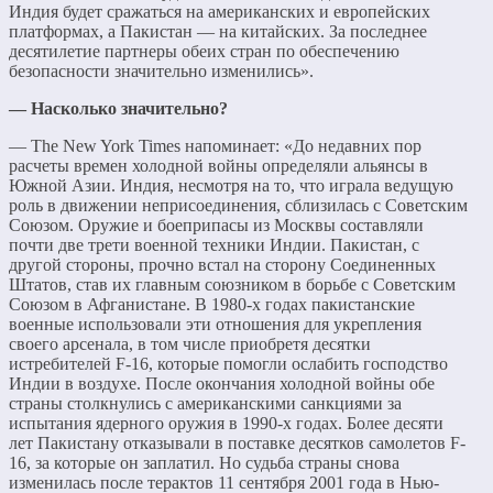
Индия будет сражаться на американских и европейских
платформах, а Пакистан — на китайских. За последнее
десятилетие партнеры обеих стран по обеспечению
безопасности значительно изменились».
— Насколько значительно?
— The New York Times напоминает: «До недавних пор
расчеты времен холодной войны определяли альянсы в
Южной Азии. Индия, несмотря на то, что играла ведущую
роль в движении неприсоединения, сблизилась с Советским
Союзом. Оружие и боеприпасы из Москвы составляли
почти две трети военной техники Индии. Пакистан, с
другой стороны, прочно встал на сторону Соединенных
Штатов, став их главным союзником в борьбе с Советским
Союзом в Афганистане. В 1980-х годах пакистанские
военные использовали эти отношения для укрепления
своего арсенала, в том числе приобретя десятки
истребителей F-16, которые помогли ослабить господство
Индии в воздухе. После окончания холодной войны обе
страны столкнулись с американскими санкциями за
испытания ядерного оружия в 1990-х годах. Более десяти
лет Пакистану отказывали в поставке десятков самолетов F-
16, за которые он заплатил. Но судьба страны снова
изменилась после терактов 11 сентября 2001 года в Нью-