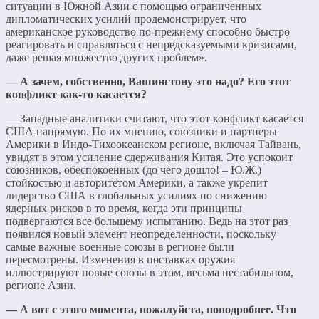
ситуации в Южной Азии с помощью ограниченных
дипломатических усилий продемонстрирует, что
американское руководство по-прежнему способно быстро
реагировать и справляться с непредсказуемыми кризисами,
даже решая множество других проблем».
— А зачем, собственно, Вашингтону это надо? Его этот
конфликт как-то касается?
— Западные аналитики считают, что этот конфликт касается
США напрямую. По их мнению, союзники и партнеры
Америки в Индо-Тихоокеанском регионе, включая Тайвань,
увидят в этом усиление сдерживания Китая. Это успокоит
союзников, обеспокоенных (до чего дошло! – Ю.Ж.)
стойкостью и авторитетом Америки, а также укрепит
лидерство США в глобальных усилиях по снижению
ядерных рисков в то время, когда эти принципы
подвергаются все большему испытанию. Ведь на этот раз
появился новый элемент неопределенности, поскольку
самые важные военные союзы в регионе были
пересмотрены. Изменения в поставках оружия
иллюстрируют новые союзы в этом, весьма нестабильном,
регионе Азии.
— А вот с этого момента, пожалуйста, поподробнее. Что