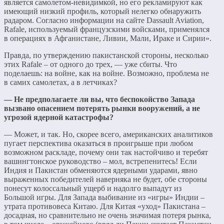
является самолетом-невидимкой, но его рекламируют как
имеющий низкий профиль, который нелегко обнаружить
радаром. Согласно информации на сайте Dassault Aviation,
Rafale, используемый французскими войсками, применялся
в операциях в Афганистане, Ливии, Мали, Ираке и Сирии».
Правда, по утверждению пакистанской стороны, несколько
этих Rafale – от одного до трех, — уже сбиты. Что
поделаешь: на войне, как на войне. Возможно, проблема не
в самих самолетах, а в летчиках?
— Не предполагаете ли вы, что беспокойство Запада
вызвано опасением потерять рынки вооружений, а не
угрозой ядерной катастрофы?
— Может, и так. Но, скорее всего, американских аналитиков
пугает перспектива оказаться в проигрыше при любом
возможном раскладе, почему они так настойчиво и теребят
вашингтонское руководство – мол, встрепенитесь! Если
Индия и Пакистан обменяются ядерными ударами, явно
выраженных победителей наверняка не будет, обе стороны
понесут колоссальный ущерб и надолго выпадут из
Большой игры. Для Запада выбивание из «игры» Индии –
утрата противовеса Китаю. Для Китая «уход» Пакистана –
досадная, но сравнительно не очень значимая потеря рынка,