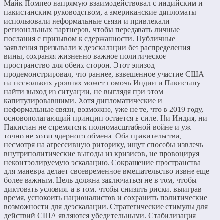
Майк Помпео напрямую взаимодействовал с индийским и
пакистанским руководством, а американские дипломаты
использовали неформальные связи и привлекали
региональных партнеров, чтобы передавать личные
послания с призывом к сдержанности. Публичные
заявления призывали к деэскалации без распределения
вины, сохраняя жизненно важное политическое
пространство для обеих сторон. Этот эпизод
продемонстрировал, что раннее, взвешенное участие США
на нескольких уровнях может помочь Индии и Пакистану
найти выход из ситуации, не выглядя при этом
капитулировавшими. Хотя дипломатические и
неформальные связи, возможно, уже не те, что в 2019 году,
основополагающий принцип остается в силе. Ни Индия, ни
Пакистан не стремятся к полномасштабной войне и уж
точно не хотят ядерного обмена. Оба правительства,
несмотря на агрессивную риторику, ищут способы извлечь
внутриполитические выгоды из кризисов, не провоцируя
неконтролируемую эскалацию. Сокращение пространства
для маневра делает своевременное вмешательство извне еще
более важным. Цель должна заключаться не в том, чтобы
диктовать условия, а в том, чтобы снизить риски, выиграв
время, успокоить националистов и сохранить политические
возможности для деэскалации. Стратегические стимулы для
действий США являются убедительными. Стабилизация