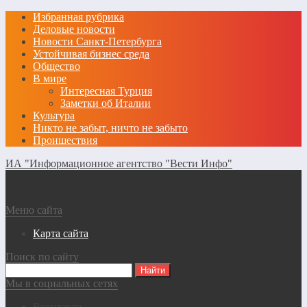
Избранная рубрика
Деловые новости
Новости Санкт-Петербурга
Устойчивая бизнес среда
Общество
В мире
Интересная Турция
Заметки об Италии
Культура
Никто не забыт, ничто не забыто
Проишествия
ИА "Информационное агентство "Вести Инфо"
Меню сайта
Карта сайта
Поиск по сайту
Мы в социальных сетях
Вконтакте