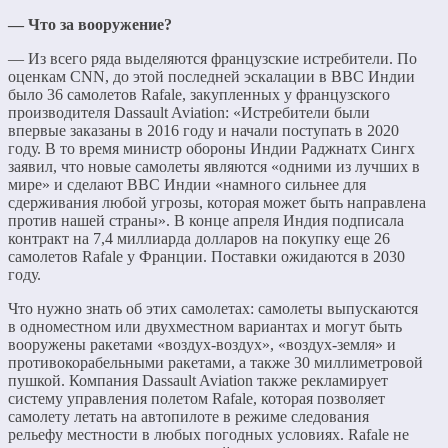
— Что за вооружение?
— Из всего ряда выделяются французские истребители. По
оценкам CNN, до этой последней эскалации в ВВС Индии
было 36 самолетов Rafale, закупленных у французского
производителя Dassault Aviation: «Истребители были
впервые заказаны в 2016 году и начали поступать в 2020
году. В то время министр обороны Индии Раджнатх Сингх
заявил, что новые самолеты являются «одними из лучших в
мире» и сделают ВВС Индии «намного сильнее для
сдерживания любой угрозы, которая может быть направлена
против нашей страны». В конце апреля Индия подписала
контракт на 7,4 миллиарда долларов на покупку еще 26
самолетов Rafale у Франции. Поставки ожидаются в 2030
году.
Что нужно знать об этих самолетах: самолеты выпускаются
в одноместном или двухместном вариантах и могут быть
вооружены ракетами «воздух-воздух», «воздух-земля» и
противокорабельными ракетами, а также 30 миллиметровой
пушкой. Компания Dassault Aviation также рекламирует
систему управления полетом Rafale, которая позволяет
самолету летать на автопилоте в режиме следования
рельефу местности в любых погодных условиях. Rafale не