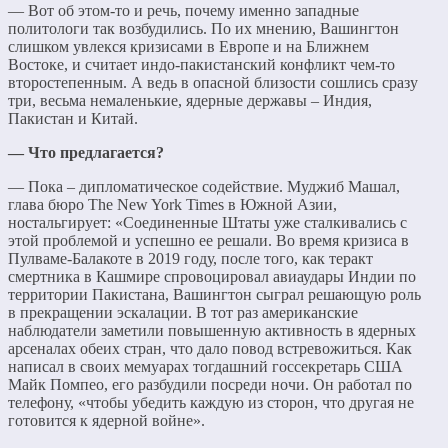
— Вот об этом-то и речь, почему именно западные
политологи так возбудились. По их мнению, Вашингтон
слишком увлекся кризисами в Европе и на Ближнем
Востоке, и считает индо-пакистанский конфликт чем-то
второстепенным. А ведь в опасной близости сошлись сразу
три, весьма немаленькие, ядерные державы – Индия,
Пакистан и Китай.
— Что предлагается?
— Пока – дипломатическое содействие. Муджиб Машал,
глава бюро The New York Times в Южной Азии,
ностальгирует: «Соединенные Штаты уже сталкивались с
этой проблемой и успешно ее решали. Во время кризиса в
Пулваме-Балакоте в 2019 году, после того, как теракт
смертника в Кашмире спровоцировал авиаудары Индии по
территории Пакистана, Вашингтон сыграл решающую роль
в прекращении эскалации. В тот раз американские
наблюдатели заметили повышенную активность в ядерных
арсеналах обеих стран, что дало повод встревожиться. Как
написал в своих мемуарах тогдашний госсекретарь США
Майк Помпео, его разбудили посреди ночи. Он работал по
телефону, «чтобы убедить каждую из сторон, что другая не
готовится к ядерной войне».