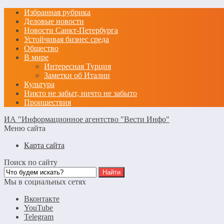
Избранная рубрика
Деловые новости
Новости Санкт-Петербурга
Устойчивая бизнес среда
Общество
В мире
Интересная Турция
Заметки об Италии
Культура
Никто не забыт, ничто не забыто
Проишествия
ИА "Информационное агентство "Вести Инфо"
Меню сайта
Карта сайта
Поиск по сайту
Мы в социальных сетях
Вконтакте
YouTube
Telegram