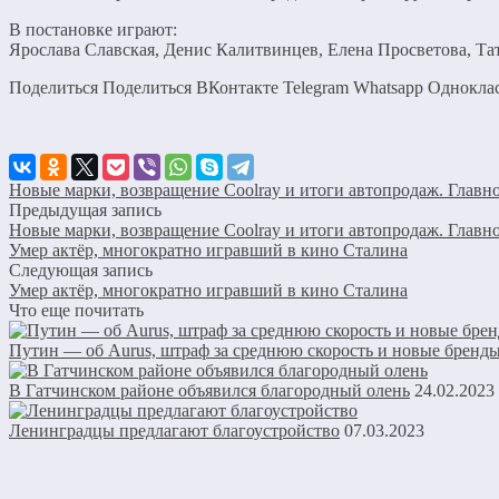
В постановке играют:
Ярослава Славская, Денис Калитвинцев, Елена Просветова, Та
Поделиться Поделиться ВКонтакте Telegram Whatsapp Однокл
Новые марки, возвращение Coolray и итоги автопродаж. Главно
Предыдущая запись
Новые марки, возвращение Coolray и итоги автопродаж. Главно
Умер актёр, многократно игравший в кино Сталина
Следующая запись
Умер актёр, многократно игравший в кино Сталина
Что еще почитать
Путин — об Aurus, штраф за среднюю скорость и новые бренды
В Гатчинском районе объявился благородный олень
24.02.2023
Ленинградцы предлагают благоустройство
07.03.2023