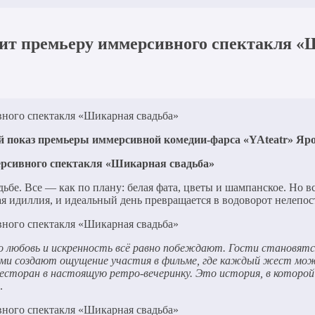
вит премьеру иммерсивного спектакля «
тый показ премьеры иммерсивной комедии-фарса «YAteatr» Я
ьбе. Все — как по плану: белая фата, цветы и шампанское. Но в
я идиллия, и идеальный день превращается в водоворот нелепост
 любовь и искренность всё равно побеждают. Гости становятся
лями создают ощущение участия в фильме, где каждый жест мож
сторан в настоящую ретро-вечеринку. Это история, в которой в
.