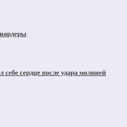
лиардеры
6
л себе сердце после удара молнией