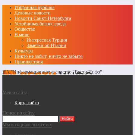
Избранная рубрика
Деловые новости
Новости Санкт-Петербурга
Устойчивая бизнес среда
Общество
В мире
Интересная Турция
Заметки об Италии
Культура
Никто не забыт, ничто не забыто
Проишествия
ИА "Информационное агентство "Вести Инфо"
Меню сайта
Карта сайта
Поиск по сайту
Мы в социальных сетях
Вконтакте