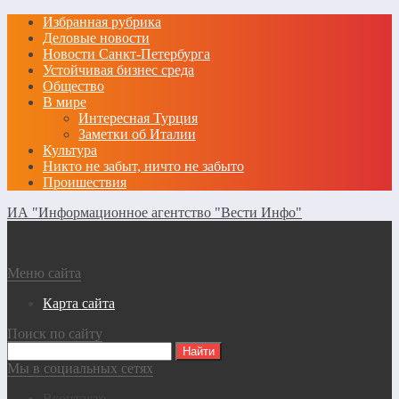
Избранная рубрика
Деловые новости
Новости Санкт-Петербурга
Устойчивая бизнес среда
Общество
В мире
Интересная Турция
Заметки об Италии
Культура
Никто не забыт, ничто не забыто
Проишествия
ИА "Информационное агентство "Вести Инфо"
Меню сайта
Карта сайта
Поиск по сайту
Мы в социальных сетях
Вконтакте