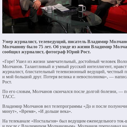
Умер журналист, телеведущий, писатель Владимир Молчан
Молчанову было 75 лет. Об уходе из жизни Владимир Молч
сообщил журналист, фотограф Юрий Рост.
«Горе! Ушел из жизни замечательный, достойный человек Воло
Молчанов. Талантливый и умный русский интеллигент, нравс
журналист, блистательный телевизионный ведущий, честный п
и мой большой друг. Потеря велика и невосполнима», — напи
Рост.
По его словам, Молчанов скончался после долгой болезни, — п
ТАСС.
Владимир Молчанов вел телепрограммы «До и после полуночи
минут», «Время», «И дольше века».
На телеканале «Ностальгия» был ведущим еженедельного ток-
и после с Владимиром Молчановым». Молчанов преподавал на