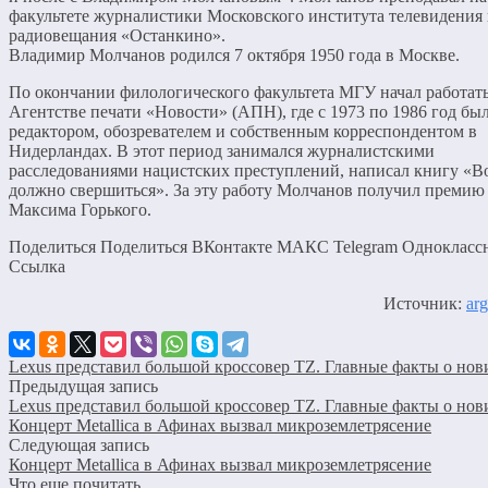
факультете журналистики Московского института телевидения
радиовещания «Останкино».
Владимир Молчанов родился 7 октября 1950 года в Москве.
По окончании филологического факультета МГУ начал работать
Агентстве печати «Новости» (АПН), где с 1973 по 1986 год бы
редактором, обозревателем и собственным корреспондентом в
Нидерландах. В этот период занимался журналистскими
расследованиями нацистских преступлений, написал книгу «В
должно свершиться». За эту работу Молчанов получил премию
Максима Горького.
Поделиться Поделиться ВКонтакте МАКС Telegram Однокласс
Cсылка
Источник:
arg
Lexus представил большой кроссовер TZ. Главные факты о нов
Предыдущая запись
Lexus представил большой кроссовер TZ. Главные факты о нов
Концерт Metallica в Афинах вызвал микроземлетрясение
Следующая запись
Концерт Metallica в Афинах вызвал микроземлетрясение
Что еще почитать