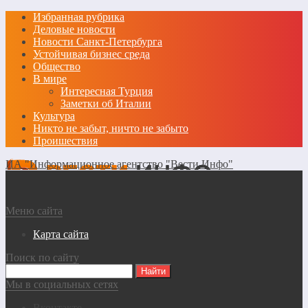
Избранная рубрика
Деловые новости
Новости Санкт-Петербурга
Устойчивая бизнес среда
Общество
В мире
Интересная Турция
Заметки об Италии
Культура
Никто не забыт, ничто не забыто
Проишествия
ИА "Информационное агентство "Вести Инфо"
Меню сайта
Карта сайта
Поиск по сайту
Мы в социальных сетях
Вконтакте