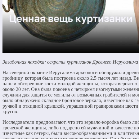
Загадочная находка: секреты куртизанок Древнего Иерусалима
На северной окраине Иерусалима археологи обнаружили дре
гробницу, которая была построена около 2,5 тысяч лет назад. В
нашли обгоревшие кости молодой женщины, которая вероятно у
около 20 лет. Она была покоена с четырьмя изогнутыми желез
служили для защиты ее могилы от возможных грабителей и мо
было обнаружено складное бронзовое зеркало, известное как "з
ручкой и откидной крышкой, украшенной гравировками шести
кругов.
Исследователи предполагают, что это зеркало-коробка было ли
греческой женщины, либо подарено ей мужчиной в качестве по
известные как гетеры, были высокообразованными и влиятел
которые служили социальным сопровождающим. Они были свое