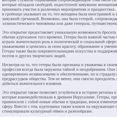
которые обладали свободой, недоступной замужним женщинам.
принимать участие в различных мероприятиях и празднествах.
в гробнице указывает на то, что женщина была иностранкой и 
замужней гречанкой. Возможно, она была гетерой, сопровожд
эллинистического чиновника или даже генерала, путешествую
Это открытие предоставляет уникальную возможность бросить 
обычаи куртизанок того времени. Гетеры были важной частью 
играли значительную роль в политической и социальной сфере
уважаемыми и ценились за свою красоту, образование и умение
Гетеры также были покровительницами искусства и поддержив
поэтов и других творческих людей.
Несмотря на то, что гетеры были признаны и уважаемы в своем
профессия всегда была окружена тайной и неодобрением. Они
одновременно независимыми и обеспеченными, но и страдали 
предрассудков общества. Тем не менее, они смогли преодолеть 
добиться значительного влияния.
Это открытие также позволяет углубиться в историю региона и
которые взаимодействовали в древнем Иерусалиме. Гетеры, пр
привносили с собой новые обычаи и традиции, внося изменен
сферу. Вместе с тем, куртизанки также влияли на окружающее 
стимулировали культурный обмен и разнообразие.