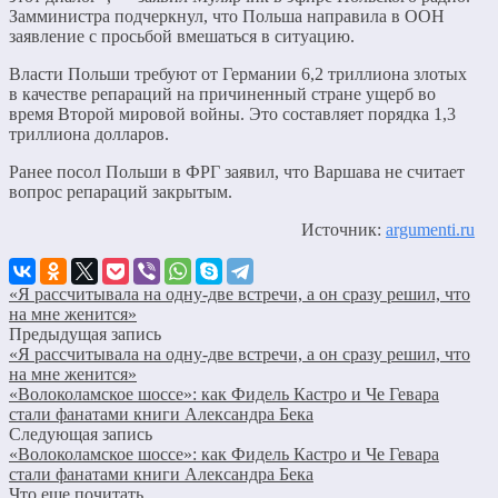
Замминистра подчеркнул, что Польша направила в ООН
заявление с просьбой вмешаться в ситуацию.
Власти Польши требуют от Германии 6,2 триллиона злотых
в качестве репараций на причиненный стране ущерб во
время Второй мировой войны. Это составляет порядка 1,3
триллиона долларов.
Ранее посол Польши в ФРГ заявил, что Варшава не считает
вопрос репараций закрытым.
Источник:
argumenti.ru
«Я рассчитывала на одну-две встречи, а он сразу решил, что
на мне женится»
Предыдущая запись
«Я рассчитывала на одну-две встречи, а он сразу решил, что
на мне женится»
«Волоколамское шоссе»: как Фидель Кастро и Че Гевара
стали фанатами книги Александра Бека
Следующая запись
«Волоколамское шоссе»: как Фидель Кастро и Че Гевара
стали фанатами книги Александра Бека
Что еще почитать