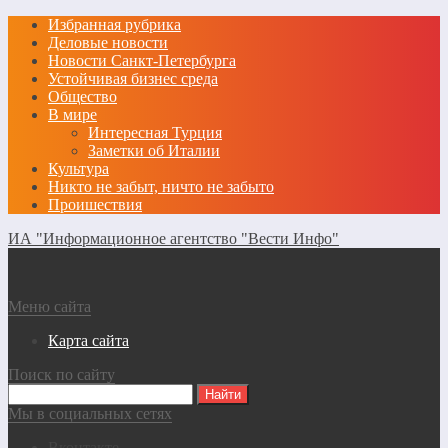
Избранная рубрика
Деловые новости
Новости Санкт-Петербурга
Устойчивая бизнес среда
Общество
В мире
Интересная Турция
Заметки об Италии
Культура
Никто не забыт, ничто не забыто
Проишествия
ИА "Информационное агентство "Вести Инфо"
Меню сайта
Карта сайта
Поиск по сайту
Мы в социальных сетях
Вконтакте