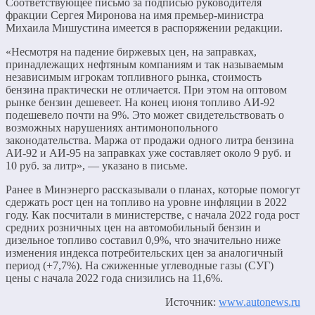
Соответствующее письмо за подписью руководителя
фракции Сергея Миронова на имя премьер-министра
Михаила Мишустина имеется в распоряжении редакции.
«Несмотря на падение биржевых цен, на заправках,
принадлежащих нефтяным компаниям и так называемым
независимым игрокам топливного рынка, стоимость
бензина практически не отличается. При этом на оптовом
рынке бензин дешевеет. На конец июня топливо АИ-92
подешевело почти на 9%. Это может свидетельствовать о
возможных нарушениях антимонопольного
законодательства. Маржа от продажи одного литра бензина
АИ-92 и АИ-95 на заправках уже составляет около 9 руб. и
10 руб. за литр», — указано в письме.
Ранее в Минэнерго рассказывали о планах, которые помогут
сдержать рост цен на топливо на уровне инфляции в 2022
году. Как посчитали в министерстве, с начала 2022 года рост
средних розничных цен на автомобильный бензин и
дизельное топливо составил 0,9%, что значительно ниже
изменения индекса потребительских цен за аналогичный
период (+7,7%). На сжиженные углеводные газы (СУГ)
цены с начала 2022 года снизились на 11,6%.
Источник:
www.autonews.ru