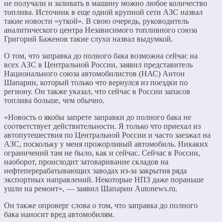
не получали и заливать в машину можно любое количество
топлива. Источник в еще одной крупной сети АЗС назвал
такие новости «уткой». В свою очередь, руководитель
аналитического центра Независимого топливного союза
Григорий Баженов такие слухи назвал выдумкой.
О том, что заправка до полного бака возможна сейчас на
всех АЗС в Центральной России, заявил представитель
Национального союза автомобилистов (НАС) Антон
Шапарин, который только что вернулся из поездки по
региону. Он также указал, что сейчас в России запасов
топлива больше, чем обычно.
«Новость о якобы запрете заправки до полного бака не
соответствует действительности. Я только что приехал из
автопутешествия по Центральной России и часто заезжал на
АЗС, поскольку у меня прожорливый автомобиль. Никаких
ограничений там не было, как и сейчас. Сейчас в России,
наоборот, происходит затоваривание складов на
нефтеперерабатывающих заводах из-за закрытия ряда
экспортных направлений. Некоторые НПЗ даже пораньше
ушли на ремонт», — заявил Шапарин Autonews.ru.
Он также опроверг слова о том, что заправка до полного
бака наносит вред автомобилям.