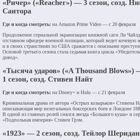
«Ричер» («Reacher») — 3 сезон, созд. Ни
Сантора
Где и когда смотреть:
на Amazon Prime Video — с 20 февраля
Продолжение сериальной экранизации книжной саги Ли Чайлд
отставном офицере военной полиции, который ведет кочевую 
и в своих странствиях по США сражается с опасными преступ
Основой третьего сезона стала седьмая книга цикла «Убедител
довод».
«Тысяча ударов» («A Thousand Blows») 
1 сезон, созд. Стивен Найт
Где и когда смотреть:
на Disney+ и Hulu — с 21 февраля
Криминальная драма от автора «Острых козырьков» Стивена Н
описывающая мир нелегальных боксерских боев в Лондоне 188
В одной из главных ролей снялся звезда «Большого куша» и се
«Подпольная империя» Стивен Грэм.
«1923» — 2 сезон, созд. Тейлор Шеридан