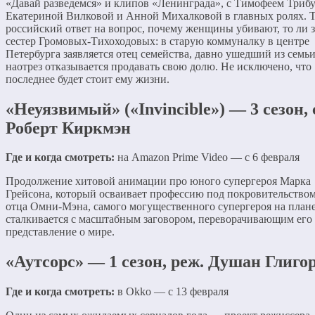
«Давай разведемся» и клипов «Ленинграда», с Тимофеем Триб
Екатериной Вилковой и Анной Михалковой в главных ролях. Т
российский ответ на вопрос, почему женщины убивают, то ли 
сестер Громовых-Тихоходовых: в старую коммуналку в центре
Петербурга заявляется отец семейства, давно ушедший из семьи
наотрез отказывается продавать свою долю. Не исключено, что
последнее будет стоит ему жизни.
«Неуязвимый» («Invincible») — 3 сезон, 
Роберт Киркмэн
Где и когда смотреть:
на Amazon Prime Video — с 6 февраля
Продолжение хитовой анимации про юного супергероя Марка
Грейсона, который осваивает профессию под покровительством
отца Омни-Мэна, самого могущественного супергероя на плане
сталкивается с масштабным заговором, переворачивающим его
представление о мире.
«Аутсорс» — 1 сезон, реж. Душан Глиго
Где и когда смотреть:
в Okko — с 13 февраля