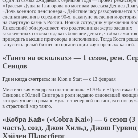
Один из самых ожидаемых сериалов года — проект режиссера
«Трассы» Душана Глигорова по мотивам рассказа Дениса Драг
«Дочь военного пенсионера». Действие шоу разворачивается в
спецназначения в середине 90-х, накануне введения моратория
на смертную казнь в России. Новый сотрудник учреждения Кос
Янковский) обнаруживает, что родственники жертв здешних
заключенных готовы отдавать большие деньги, чтобы самостоя
приводить высшие приговоры в исполнение. Тогда Костя реша
запустить целый бизнес по организации «аутсорсных» казней.
«Танго на осколках» — 1 сезон, реж. Се
Сенцов
Где и когда смотреть:
на Kion и Start — с 13 февраля
Мистическая мелодрама постановщика «1703» и «Престижа» С
Сенцова с Юлией Снигирь в роли недавно овдовевшей женщи
которая узнает о романе мужа с тренершей по танцам и погруж
в страстный мир танго.
«Кобра Кай» («Cobra Kai») — 6 сезон (3
часть), созд. Джон Хильд, Джош Гурвиц
Хэйден Шлоссберг