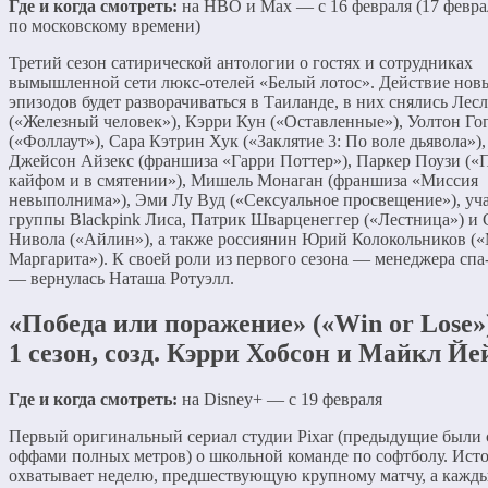
Где и когда смотреть:
на HBO и Max — с 16 февраля (17 февра
по московскому времени)
Третий сезон сатирической антологии о гостях и сотрудниках
вымышленной сети люкс-отелей «Белый лотос». Действие нов
эпизодов будет разворачиваться в Таиланде, в них снялись Лес
(«Железный человек»), Кэрри Кун («Оставленные»), Уолтон Го
(«Фоллаут»), Сара Кэтрин Хук («Заклятие 3: По воле дьявола»),
Джейсон Айзекс (франшиза «Гарри Поттер»), Паркер Поузи («
кайфом и в смятении»), Мишель Монаган (франшиза «Миссия
невыполнима»), Эми Лу Вуд («Сексуальное просвещение»), уч
группы Blackpink Лиса, Патрик Шварценеггер («Лестница») и
Нивола («Айлин»), а также россиянин Юрий Колокольников («
Маргарита»). К своей роли из первого сезона — менеджера спа
— вернулась Наташа Ротуэлл.
«Победа или поражение» («Win or Lose
1 сезон, созд. Кэрри Хобсон и Майкл Йе
Где и когда смотреть:
на Disney+ — с 19 февраля
Первый оригинальный сериал студии Pixar (предыдущие были 
оффами полных метров) о школьной команде по софтболу. Ист
охватывает неделю, предшествующую крупному матчу, а кажд