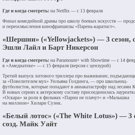
Где и когда смотреть:
на Netflix — с 13 февраля
Финал комедийной драмы про школу боевых искусств — прод
и переосмысления кинофраншизы «Парень-каратист».
«Шершни» («Yellowjackets») — 3 сезон, с
Эшли Лайл и Барт Никерсон
Где и когда смотреть:
на Paramount+ with Showtime — с 14 февр
в «Амедиатеке» — с 15 февраля (версия с цензурой)
Третий выпуск хитового триллера про выживание, подъедающ
за «Повелителем мух» Уильяма Голдинга, — про школьниц-
футболисток, которые попадают в авиакатастрофу над лесами 
В новых сериях к актерскому составу присоединилась лауреатк
«Оскара» за роли в фильмах «Парни не плачут» и «Малышка
на миллион» Хилари Суэнк.
«Белый лотос» («The White Lotus») — 3 
созд. Майк Уайт