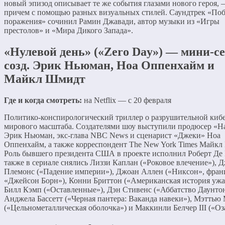
новый эпизод описывает те же события глазами нового героя,
причем с помощью разных визуальных стилей. Саундтрек «По
поражения» сочинил Рамин Джавади, автор музыки из «Игры
престолов» и «Мира Дикого Запада».
«Нулевой день» («Zero Day») — мини-се
созд. Эрик Ньюман, Ноа Оппенхайм и
Майкл Шмидт
Где и когда смотреть:
на Netflix — с 20 февраля
Политико-конспирологический триллер о разрушительной кибе
мирового масштаба. Создателями шоу выступили продюсер «Н
Эрик Ньюман, экс-глава NBC News и сценарист «Джеки» Ноа
Оппенхайм, а также корреспондент The New York Times Майкл
Роль бывшего президента США в проекте исполнил Роберт Де
также в сериале снялись Лиззи Каплан («Роковое влечение»), 
Племонс («Падение империи»), Джоан Аллен («Никсон», фран
«Джейсон Борн»), Конни Бриттон («Американская история ужа
Билл Кэмп («Оставленные»), Дэн Стивенс («Аббатство Даунтон
Анджела Бассетт («Черная пантера: Ваканда навеки»), Мэттью
(«Цельнометаллическая оболочка») и Маккинли Белчер III («Оз