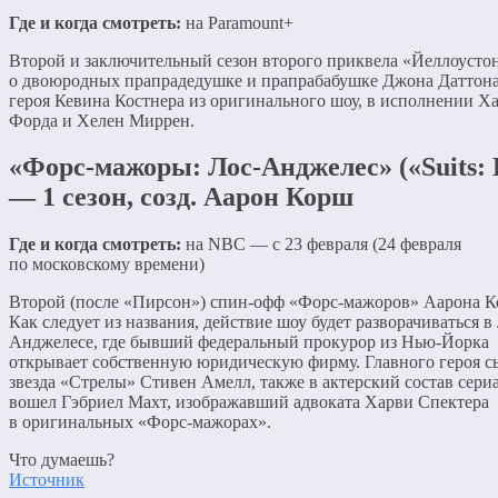
Где и когда смотреть:
на Paramount+
Второй и заключительный сезон второго приквела «Йеллоусто
о двоюродных прапрадедушке и прапрабабушке Джона Даттона 
героя Кевина Костнера из оригинального шоу, в исполнении Х
Форда и Хелен Миррен.
«Форс-мажоры: Лос-Анджелес» («Suits: 
— 1 сезон, созд. Аарон Корш
Где и когда смотреть:
на NBC — с 23 февраля (24 февраля
по московскому времени)
Второй (после «Пирсон») спин-офф «Форс-мажоров» Аарона К
Как следует из названия, действие шоу будет разворачиваться в
Анджелесе, где бывший федеральный прокурор из Нью-Йорка
открывает собственную юридическую фирму. Главного героя с
звезда «Стрелы» Стивен Амелл, также в актерский состав сери
вошел Гэбриел Махт, изображавший адвоката Харви Спектера
в оригинальных «Форс-мажорах».
Что думаешь?
Источник