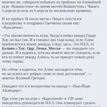
конечно же, собирался побывать на трибунах на ближайшей
игре «Вашингтона» во время матчей Вашингтона с Чикаго
5 апреля (в ночь на 6 апреля по московскому времени).
И он прибыл. И после матча с Чикаго спустился
в раздевалку и поздравил Овечкина сказав ему:
«Красавчик».
«Это преемственность игры. Когда я побил рекорд Горди
Хоу, он был там. И я говорил два года назад: если Алекс
приблизится к моему рекорду, я буду здесь. Это НХЛ, от
Беливо
к
Хоу
,
Орр
,
Лемье
,
Мессье
— вы передаете это
дальше. И я надеюсь, хотя вы можете мне не поверить, если
кто-то побьет рекорд Алекса, то он приедет пожать руку
этому парню.
Но сейчас я надеюсь, что Алекс насладится этим,
он заслужил все добрые слова за свои достижения", —
заметил Великий Гретцки.
Ожидают его и в воскресенье на выезде с «Нью-Йорк
Айлендерс».
При этом уже на игре с «Каролиной» в VIP-ложе
находились руководители НХЛ. Они планируют сделать