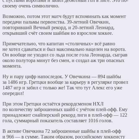
с пустыми воротами и забил дебютный гол в лиге. Это по-
своему очень символично.
Возможно, потом этот матч будут вспоминать как момент
передачи пальмы первенства. 39-летний Овечкин,
повторивший Вечный рекорд, и 20-летний Леонард,
открывший счёт своим шайбам во взрослом хоккее.
Примечательно, что капитан «столичных» всё равно
не хотел сдаваться и был максимально нацелен на ворота.
Он вообще не уходил со льда после гола Леонарда, сыграв
около полутора минут без смен, и создал аж три опасных
момента.
Ну и пару цифр напоследок. У Овечкина — 894 шайбы
за 1486 игр. Гретцки вообще за карьеру в регулярке провел
1487 игр и забил с только же! Так что тут Алекс его уже
опередил!
При этом Гретцки остаётся рекордсменом НХЛ
по количеству заброшенных шайб с учётом плей-офф. Ему
принадлежит снайперский рекорд лиги в плей-офф — 122
гола, суммарный показатель составляет 1016 голов.
В активе Овечкина 72 заброшенные шайбы в плей-офф
и 966 — в сумме. Таким образом, российскому хоккеисту