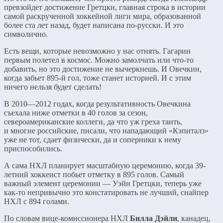
превзойдет достижение Гретцки, главная строка в истории
самой раскрученной хоккейной лиги мира, образованной
более ста лет назад, будет написана по-русски. И это
символично.
Есть вещи, которые невозможно у нас отнять. Гагарин
первым полетел в космос. Можно замолчать или что-то
добавить, но это достижение не вычеркнешь. И Овечкин,
когда забьет 895-й гол, тоже станет историей. И с этим
ничего нельзя будет сделать!
В 2010—2012 годах, когда результативность Овечкина
съехала ниже отметки в 40 голов за сезон,
североамериканские коллеги, да что уж греха таить,
и многие российские, писали, что нападающий «Кэпиталз»
уже не тот, сдает физически, да и соперники к нему
приспособились.
А сама НХЛ планирует масштабную церемонию, когда 39-
летний хоккеист побьет отметку в 895 голов. Самый
важный элемент церемонии — Уэйн Гретцки, теперь уже
как-то непривычно это констатировать не лучший, снайпер
НХЛ с 894 голами.
По словам вице-комиссионера НХЛ
Билла Дэйли
, канадец,