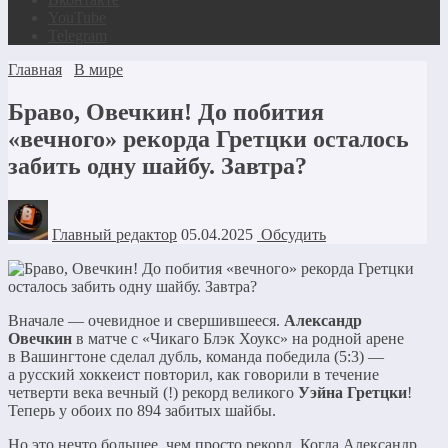
YouTube
Telegram
Главная
В мире
Браво, Овечкин! До побития
«вечного» рекорда Гретцки осталось
забить одну шайбу. Завтра?
Главный редактор
05.04.2025
Обсудить
Вначале — очевидное и свершившееся.
Александр
Овечкин
в матче с «Чикаго Блэк Хоукс» на родной арене
в Вашингтоне сделал дубль, команда победила (5:3) —
а русский хоккеист повторил, как говорили в течение
четверти века вечный (!) рекорд великого
Уэйна Гретцки
!
Теперь у обоих по 894 забитых шайбы.
Но это нечто большее, чем просто рекорд. Когда Александр