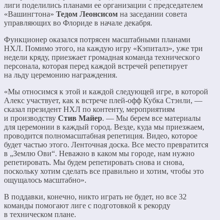
лиги поделились планами ее организации с председателем
«Вашингтона»
Тедом Леонсисом
на заседании совета
управляющих во Флориде в начале декабря.
Функционер оказался потрясен масштабными планами
НХЛ. Помимо этого, на каждую игру «Кэпиталз», уже три
недели кряду, приезжает громадная команда технического
персонала, которая перед каждой встречей репетирует
на льду церемонию награждения.
«Мы относимся к этой и каждой следующей игре, в которой
Алекс участвует, как к встрече плей-офф Кубка Стэнли, —
сказал президент НХЛ по контенту, мероприятиям
и производству
Стив Майер
. — Мы берем все материалы
для церемонии в каждый город. Везде, куда мы приезжаем,
проводится полномасштабная репетиция. Видео, которое
будет частью этого. Ленточная доска. Все место превратится
в „Землю Ови“. Неважно в каком мы городе, нам нужно
репетировать. Мы будем репетировать снова и снова,
поскольку хотим сделать все правильно и хотим, чтобы это
ощущалось масштабно».
В поддавки, конечно, никто играть не будет, но все 32
команды помогают лиге с подготовкой к рекорду
в техническом плане.