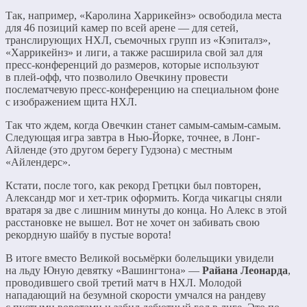
Так, например, «Каролина Харрикейнз» освободила места
для 46 позиций камер по всей арене — для сетей,
транслирующих НХЛ, съемочных групп из «Кэпиталз»,
«Харрикейнз» и лиги, а также расширила свой зал для
пресс-конференций до размеров, которые используют
в плей-офф, что позволило Овечкину провести
послематчевую пресс-конференцию на специальном фоне
с изображением щита НХЛ.
Так что ждем, когда Овечкин станет самым-самым-самым.
Следующая игра завтра в Нью-Йорке, точнее, в Лонг-
Айленде (это другом берегу Гудзона) с местным
«Айлендерс».
Кстати, после того, как рекорд Гретцки был повторен,
Александр мог и хет-трик оформить. Когда чикагцы сняли
вратаря за две с лишним минуты до конца. Но Алекс в этой
расстановке не вышел. Вот не хочет он забивать свою
рекордную шайбу в пустые ворота!
В итоге вместо Великой восьмёрки болельщики увидели
на льду Юную девятку «Вашингтона» —
Райана Леонарда
,
проводившего свой третий матч в НХЛ. Молодой
нападающий на безумной скорости умчался на рандеву