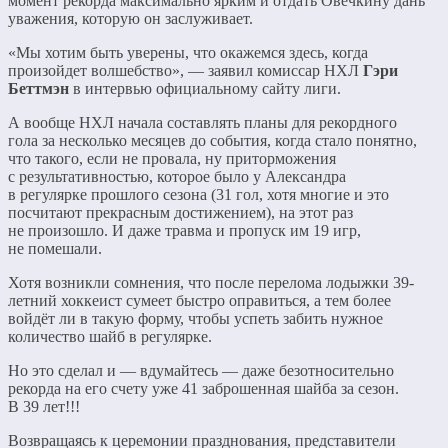
момент рекорда максимально ярким и отдать Овечкину дань
уважения, которую он заслуживает.
«Мы хотим быть уверены, что окажемся здесь, когда
произойдет волшебство», — заявил комиссар НХЛ
Гэри
Беттмэн
в интервью официальному сайту лиги.
А вообще НХЛ начала составлять планы для рекордного
гола за несколько месяцев до события, когда стало понятно,
что такого, если не провала, ну приторможения
с результативностью, которое было у Александра
в регулярке прошлого сезона (31 гол, хотя многие и это
посчитают прекрасным достижением), на этот раз
не произошло. И даже травма и пропуск им 19 игр,
не помешали.
Хотя возникли сомнения, что после перелома лодыжки 39-
летний хоккеист сумеет быстро оправиться, а тем более
войдёт ли в такую форму, чтобы успеть забить нужное
количество шайб в регулярке.
Но это сделал и — вдумайтесь — даже безотносительно
рекорда на его счету уже 41 заброшенная шайба за сезон.
В 39 лет!!!
Возвращаясь к церемонии празднования, представители