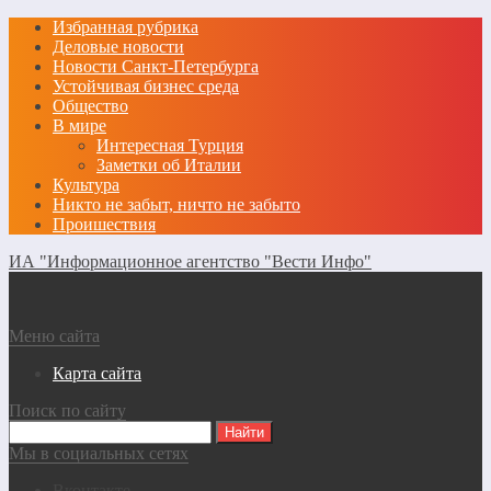
Избранная рубрика
Деловые новости
Новости Санкт-Петербурга
Устойчивая бизнес среда
Общество
В мире
Интересная Турция
Заметки об Италии
Культура
Никто не забыт, ничто не забыто
Проишествия
ИА "Информационное агентство "Вести Инфо"
Меню сайта
Карта сайта
Поиск по сайту
Мы в социальных сетях
Вконтакте