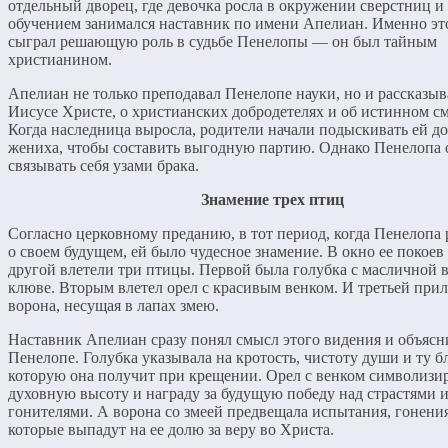
отдельный дворец, где девочка росла в окружении сверстниц и 
обучением занимался наставник по имени Апелиан. Именно эт
сыграл решающую роль в судьбе Пенелопы — он был тайным
христианином.
Апелиан не только преподавал Пенелопе науки, но и рассказыв
Иисусе Христе, о христианских добродетелях и об истинном с
Когда наследница выросла, родители начали подыскивать ей д
жениха, чтобы составить выгодную партию. Однако Пенелопа 
связывать себя узами брака.
Знамение трех птиц
Согласно церковному преданию, в тот период, когда Пенелопа
о своем будущем, ей было чудесное знамение. В окно ее покоев 
другой влетели три птицы. Первой была голубка с масличной 
клюве. Вторым влетел орел с красивым венком. И третьей прил
ворона, несущая в лапах змею.
Наставник Апелиан сразу понял смысл этого видения и объясн
Пенелопе. Голубка указывала на кротость, чистоту души и ту б
которую она получит при крещении. Орел с венком символизи
духовную высоту и награду за будущую победу над страстями 
гонителями. А ворона со змеей предвещала испытания, гонения
которые выпадут на ее долю за веру во Христа.