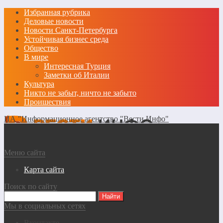
Избранная рубрика
Деловые новости
Новости Санкт-Петербурга
Устойчивая бизнес среда
Общество
В мире
Интересная Турция
Заметки об Италии
Культура
Никто не забыт, ничто не забыто
Проишествия
ИА "Информационное агентство "Вести Инфо"
Меню сайта
Карта сайта
Поиск по сайту
Мы в социальных сетях
Вконтакте