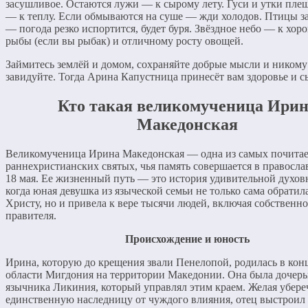
засушливое. Остаются лужи — к сырому лету. Гуси и утки плещ
— к теплу. Если обмываются на суше — жди холодов. Птицы за
— погода резко испортится, будет буря. Звёздное небо — к хор
рыбы (если вы рыбак) и отличному росту овощей.
Займитесь землёй и домом, сохраняйте добрые мысли и никому
завидуйте. Тогда Арина Капустница принесёт вам здоровье и с
Кто такая великомученица Ири
Македонская
Великомученица Ирина Македонская — одна из самых почита
раннехристианских святых, чья память совершается в правосл
18 мая. Ее жизненный путь — это история удивительной духов
когда юная девушка из языческой семьи не только сама обратила
Христу, но и привела к вере тысячи людей, включая собственно
правителя.
Происхождение и юность
Ирина, которую до крещения звали Пенелопой, родилась в конце
области Мигдония на территории Македонии. Она была дочерь
язычника Ликиния, который управлял этим краем. Желая убере
единственную наследницу от чуждого влияния, отец выстроил 