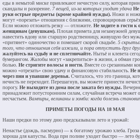
еды в немытой миске привлекают нечистую силу, которая прин
скандалы и разорение.
7 вещей, из-за которых уходит удача
Не
руки острые предметы (кроме крайней нужды).
Ножи и нож
могут «порезать» отношения с близкими, спровоцировав серьёз
Если можно отложить резку — отложите.
Не ходите в гости к
женщинам (девушкам).
Плохая примета для незамужней деву
навестить вдову или старшую родственницу, живущую без муж
«притянет» одиночество и помешает скорой свадьбе.
5 скрытых
того, что отношения себя изжили, и пора отпустить друг дру
жалуйтесь на судьбу и не сплетничайте.
Нытьё и клевета сего
бумерангом. Жалобы могут «закрепиться» в жизни, а обман гро
болью.
Не стригите волосы и ногти.
Вместе со срезанными к
можно «отрезать» свою удачу и финансовую стабильность.
Не 
через пни и упавшие деревья.
Считалось, что это граница, ко
нечисть не переходит. Перешагнув, вы можете принести нечист
порогу.
Не выходите из дома после заката без нужды.
Вечерне
принадлежит потусторонним силам, случайная встреча может 
несчастьем.
Вампиры, великаны и зомби: когда болезнь станов
ПРИМЕТЫ ПОГОДЫ НА 18 МАЯ
Наши предки по этому дню предсказывали лето и урожай:
Ненастье (дождь, пасмурно) — к богатому урожаю хлеба. Гроз
хороша для капусты. Вода при поливе уходит быстро — лето бу