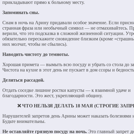
прикладывают прямо к больному месту.
Запоминать сны.
Снам в ночь на Арину придавали особое значение. Если присн
странная фраза или необычный символ — не отмахивайтесь. П
верили, что это подсказка в сложной жизненной ситуации. Ут
обязательно перескажите сновидение близким (кроме «страшны
них молчат, чтобы не сбылись).
Наводить чистоту до темноты.
Хорошая примета — вымыть всю посуду и убрать со стола до за
Чистота на кухне в этот день не пускает в дом ссоры и бедность
Делиться рассадой.
Отдать соседке лишние ростки капусты — к взаимной удаче и
благодарности. Это жест, укрепляющий общину.
❌ ЧТО НЕЛЬЗЯ ДЕЛАТЬ 18 МАЯ (СТРОГИЕ ЗАПР
Нарушителей запретов день Арины может наказать болезнями и
Будьте внимательны.
Не оставляйте грязную посуду на ночь.
Это главный запрет д