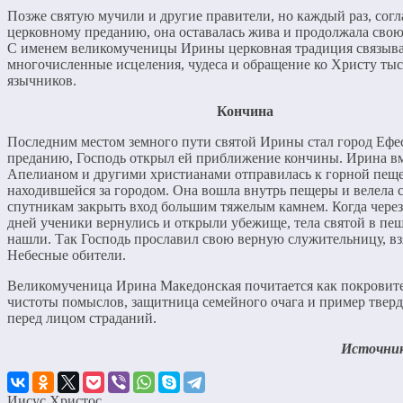
Позже святую мучили и другие правители, но каждый раз, согл
церковному преданию, она оставалась жива и продолжала свою
С именем великомученицы Ирины церковная традиция связыв
многочисленные исцеления, чудеса и обращение ко Христу тыс
язычников.
Кончина
Последним местом земного пути святой Ирины стал город Ефес
преданию, Господь открыл ей приближение кончины. Ирина вм
Апелианом и другими христианами отправилась к горной пеще
находившейся за городом. Она вошла внутрь пещеры и велела 
спутникам закрыть вход большим тяжелым камнем. Когда через
дней ученики вернулись и открыли убежище, тела святой в пещ
нашли. Так Господь прославил свою верную служительницу, вз
Небесные обители.
Великомученица Ирина Македонская почитается как покровит
чистоты помыслов, защитница семейного очага и пример твер
перед лицом страданий.
Источни
Иисус Христос