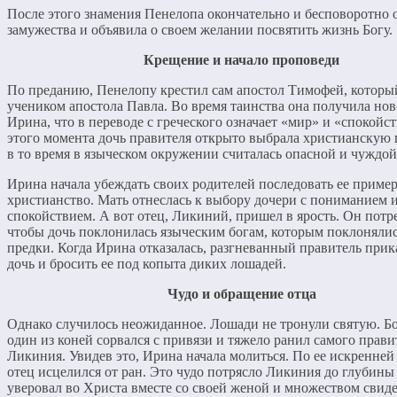
После этого знамения Пенелопа окончательно и бесповоротно о
замужества и объявила о своем желании посвятить жизнь Богу.
Крещение и начало проповеди
По преданию, Пенелопу крестил сам апостол Тимофей, которы
учеником апостола Павла. Во время таинства она получила но
Ирина, что в переводе с греческого означает «мир» и «спокойст
этого момента дочь правителя открыто выбрала христианскую в
в то время в языческом окружении считалась опасной и чуждой
Ирина начала убеждать своих родителей последовать ее пример
христианство. Мать отнеслась к выбору дочери с пониманием 
спокойствием. А вот отец, Ликиний, пришел в ярость. Он потр
чтобы дочь поклонилась языческим богам, которым поклонялис
предки. Когда Ирина отказалась, разгневанный правитель прика
дочь и бросить ее под копыта диких лошадей.
Чудо и обращение отца
Однако случилось неожиданное. Лошади не тронули святую. Бо
один из коней сорвался с привязи и тяжело ранил самого прави
Ликиния. Увидев это, Ирина начала молиться. По ее искренней
отец исцелился от ран. Это чудо потрясло Ликиния до глубины
уверовал во Христа вместе со своей женой и множеством свиде