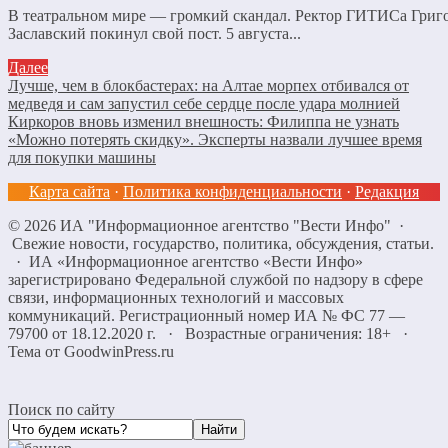
В театральном мире — громкий скандал. Ректор ГИТИСа Григ
Заславский покинул свой пост. 5 августа...
Далее
Лучше, чем в блокбастерах: на Алтае морпех отбивался от
медведя и сам запустил себе сердце после удара молнией
Киркоров вновь изменил внешность: Филиппа не узнать
«Можно потерять скидку». Эксперты назвали лучшее время
для покупки машины
Карта сайта
·
Политика конфиденциальности
·
Редакция
©
2026
ИА "Информационное агентство "Вести Инфо"
·
Свежие новости, государство, политика, обсуждения, статьи.
· ИА «Информационное агентство «Вести Инфо»
зарегистрировано Федеральной службой по надзору в сфере
связи, информационных технологий и массовых
коммуникаций. Регистрационный номер ИА № ФС 77 —
79700 от 18.12.2020 г. · Возрастные ограничения: 18+
·
Тема от GoodwinPress.ru
Поиск по сайту