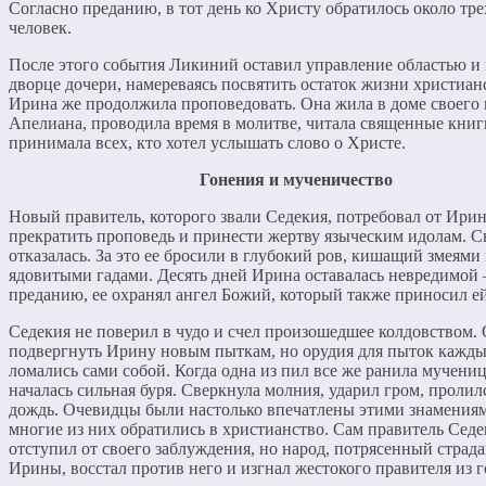
Согласно преданию, в тот день ко Христу обратилось около тре
человек.
После этого события Ликиний оставил управление областью и 
дворце дочери, намереваясь посвятить остаток жизни христианс
Ирина же продолжила проповедовать. Она жила в доме своего
Апелиана, проводила время в молитве, читала священные книг
принимала всех, кто хотел услышать слово о Христе.
Гонения и мученичество
Новый правитель, которого звали Седекия, потребовал от Ири
прекратить проповедь и принести жертву языческим идолам. С
отказалась. За это ее бросили в глубокий ров, кишащий змеями
ядовитыми гадами. Десять дней Ирина оставалась невредимой
преданию, ее охранял ангел Божий, который также приносил е
Седекия не поверил в чудо и счел произошедшее колдовством.
подвергнуть Ирину новым пыткам, но орудия для пыток кажды
ломались сами собой. Когда одна из пил все же ранила мучениц
началась сильная буря. Сверкнула молния, ударил гром, проли
дождь. Очевидцы были настолько впечатлены этими знамениям
многие из них обратились в христианство. Сам правитель Седе
отступил от своего заблуждения, но народ, потрясенный страд
Ирины, восстал против него и изгнал жестокого правителя из г