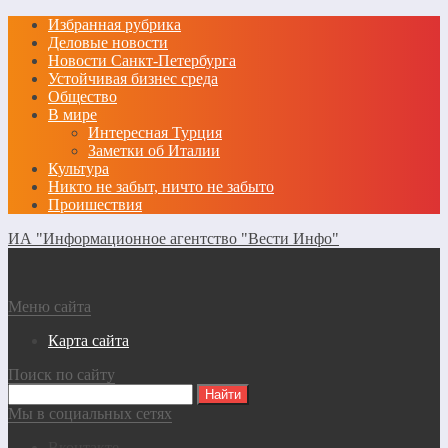
Избранная рубрика
Деловые новости
Новости Санкт-Петербурга
Устойчивая бизнес среда
Общество
В мире
Интересная Турция
Заметки об Италии
Культура
Никто не забыт, ничто не забыто
Проишествия
ИА "Информационное агентство "Вести Инфо"
Меню сайта
Карта сайта
Поиск по сайту
Мы в социальных сетях
Вконтакте