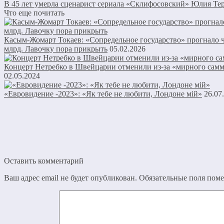
В 45 лет умерла сценарист сериала «Склифосовский» Юлия Те
Что еще почитать
Касым-Жомарт Токаев: «Сопредельное государство» прогнало ч
млрд. Лавочку пора прикрыть
05.02.2026
Концерт Нетребко в Швейцарии отменили из-за «мирного самм
02.05.2024
«Евровидение -2023»: «Як тебе не любити, Лондоне мій»
26.07
Оставить комментарий
Ваш адрес email не будет опубликован.
Обязательные поля пом