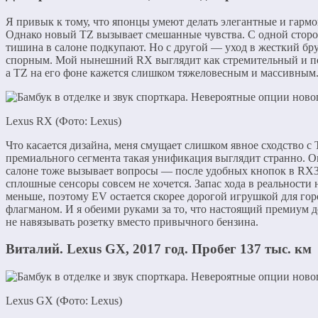
Я привык к тому, что японцы умеют делать элегантные и гар
Однако новый TZ вызывает смешанные чувства. С одной сторо
тишина в салоне подкупают. Но с другой — уход в жесткий бр
спорным. Мой нынешний RX выглядит как стремительный и п
а TZ на его фоне кажется слишком тяжеловесным и массивным
Lexus RX (Фото: Lexus)
Что касается дизайна, меня смущает слишком явное сходство с T
премиального сегмента такая унификация выглядит странно. О
салоне тоже вызывает вопросы — после удобных кнопок в RX3
сплошные сенсоры совсем не хочется. Запас хода в реальности 
меньше, поэтому EV остается скорее дорогой игрушкой для го
флагманом. И я обеими руками за то, что настоящий премиум д
не навязывать розетку вместо привычного бензина.
Виталий. Lexus GХ, 2017 год. Пробег 137 тыс. км
Lexus GX (Фото: Lexus)