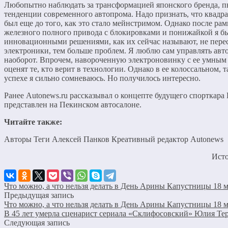
Любопытно наблюдать за трансформацией японского бренда, 
тенденции современного автопрома. Надо признать, что квадр
был еще до того, как это стало мейнстримом. Однако после ра
железного полного привода с блокировками и понижайкой я б
инновационными решениями, как их сейчас называют, не пере
электроники, тем больше проблем. Я люблю сам управлять авт
наоборот. Впрочем, навороченную электроновинку с ее умным
оценят те, кто верит в технологии. Однако в ее колоссальном, т
успехе я сильно сомневаюсь. Но получилось интересно.
Ранее Autonews.ru рассказывал о концепте будущего спорткара
представлен на Пекинском автосалоне.
Читайте также:
Авторы Теги Алексей Панков Креативный редактор Autonews
Ист
Что можно, а что нельзя делать в День Арины Капустницы 18 м
Предыдущая запись
Что можно, а что нельзя делать в День Арины Капустницы 18 м
В 45 лет умерла сценарист сериала «Склифосовский» Юлия Те
Следующая запись