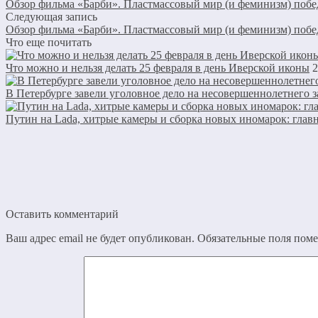
Обзор фильма «Барби». Пластмассовый мир (и феминизм) побе
Следующая запись
Обзор фильма «Барби». Пластмассовый мир (и феминизм) побе
Что еще почитать
Что можно и нельзя делать 25 февраля в день Иверской иконы
2
В Петербурге завели уголовное дело на несовершеннолетнего 
Путин на Lada, хитрые камеры и сборка новых иномарок: главн
Оставить комментарий
Ваш адрес email не будет опубликован.
Обязательные поля пом