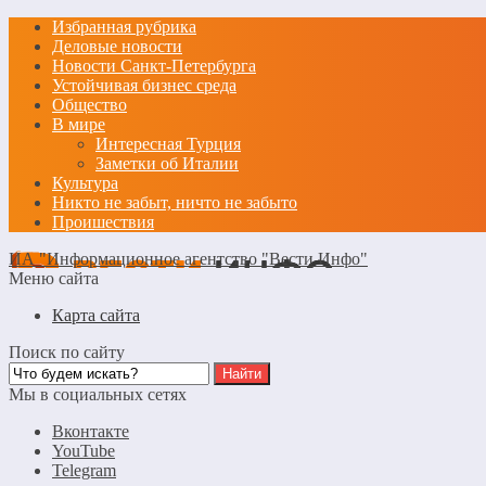
Избранная рубрика
Деловые новости
Новости Санкт-Петербурга
Устойчивая бизнес среда
Общество
В мире
Интересная Турция
Заметки об Италии
Культура
Никто не забыт, ничто не забыто
Проишествия
ИА "Информационное агентство "Вести Инфо"
Меню сайта
Карта сайта
Поиск по сайту
Мы в социальных сетях
Вконтакте
YouTube
Telegram