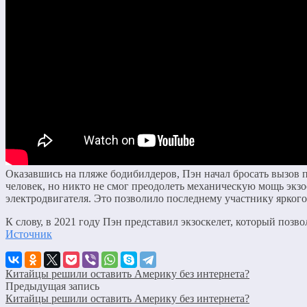
Оказавшись на пляже бодибилдеров, Пэн начал бросать вызов п
человек, но никто не смог преодолеть механическую мощь экзо
электродвигателя. Это позволило последнему участнику ярког
К слову, в 2021 году Пэн представил экзоскелет, который позвол
Источник
Китайцы решили оставить Америку без интернета?
Предыдущая запись
Китайцы решили оставить Америку без интернета?