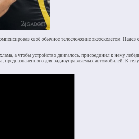
мпенсировав своё обычное телосложение экзоскелетом. Надев ег
хлама, а чтобы устройство двигалось, присоединил к нему лебёдк
ора, предназначенного для радиоуправляемых автомобилей. К те