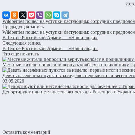
Ист
Wildberries пошел на уступки бастующим: сотрудник предполо
Предыдущая запись
Wildberries пошел на уступки бастующим: сотрудник предполо
В Театре Российской Армии — «Наши люди»
Следующая запись
В Театре Российской Армии — «Наши люди»
Что еще почитать
Местные жители попросили вернуть колбасу в поликлинику П
Девять населённых пунктов за неделю: первые итоги весеннег
03.05.2026
Депортируют или нет: внесена ясность для беженцев с Украин
Оставить комментарий