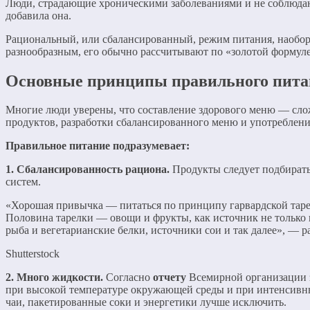
Люди, страдающие хроническими заболеваниями и не соблюдаю
добавила она.
Рациональный, или сбалансированный, режим питания, наоборо
разнообразным, его обычно рассчитывают по «золотой формуле
Основные принципы правильного питан
Многие люди уверены, что составление здорового меню — сл
продуктов, разработки сбалансированного меню и употреблен
Правильное питание подразумевает:
1. Сбалансированность рациона.
Продукты следует подбирать
систем.
«Хорошая привычка — питаться по принципу гарвардской тарелк
Половина тарелки — овощи и фрукты, как источник не только кл
рыба и вегетарианские белки, источники сои и так далее», — ра
Shutterstock
2. Много жидкости.
Согласно
отчету
Всемирной организации з
при высокой температуре окружающей среды и при интенсивных
чаи, пакетированные соки и энергетики лучше исключить.