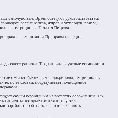
 наше самочувствие. Врачи советуют руководствоваться
соблюдать баланс белков, жиров и углеводов, почему
нолог и нутрициолог Наталья Петрова.
при правильном питании Приправы и специи
 здорового рациона. Так, например, ученые
установили
беседе с «Газетой.Ru» врач-эндокринолог, нутрициолог,
ние, по ее словам, подразумевает полноценное
инералами.
 будет самым безобидным из всех этих осложнений. Так,
сть пациенты, которые госпитализируются
но заработать себе патологию почек вплоть