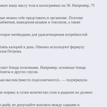
ьте вашу массу тела в килограммах на 30. Например, 75
рые можно себе представить в организме. Поэтому
набжения, выведения шлаков и токсинов, а также
оторое необходимо для удовлетворения потребностей
блять калорий в день. Обычно используют формулу
алья Петрова.
делает блюда полезными. Например, основные блюда
онеза и других соусов.
вым маслом [вместо подсолнечного]», — подчеркнула
ые нормы: в сутки количество соли в рационе не должно
и рыбу, не допускайте контакта между сырыми и