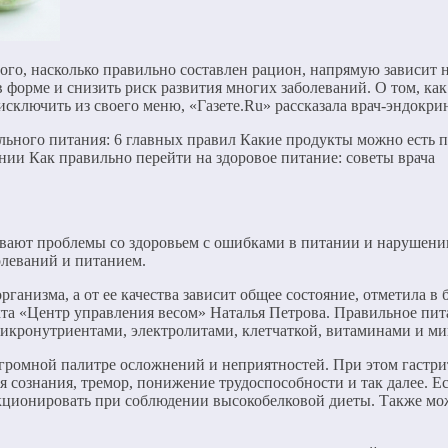
т того, насколько правильно составлен рацион, напрямую зависит
форме и снизить риск развития многих заболеваний. О том, как 
сключить из своего меню, «Газете.Ru» рассказала врач-эндокри
ьного питания: 6 главных правил Какие продукты можно есть 
нии Как правильно перейти на здоровое питание: советы врача
вают проблемы со здоровьем с ошибками в питании и нарушении
леваний и питанием.
ганизма, а от ее качества зависит общее состояние, отметила в 
кта «Центр управления весом» Наталья Петрова. Правильное пита
микронутриентами, электролитами, клетчаткой, витаминами и м
ромной палитре осложнений и неприятностей. При этом гастрит
 сознания, тремор, понижение трудоспособности и так далее. Е
кционировать при соблюдении высокобелковой диеты. Также мож