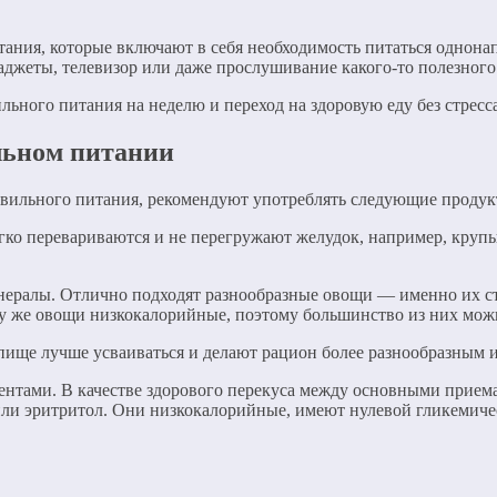
я, которые включают в себя необходимость питаться однонаправл
аджеты, телевизор или даже прослушивание какого-то полезного
ьного питания на неделю и переход на здоровую еду без стресса
льном питании
вильного питания, рекомендуют употреблять следующие продукт
о перевариваются и не перегружают желудок, например, крупы, 
ералы. Отлично подходят разнообразные овощи — именно их ст
у же овощи низкокалорийные, поэтому большинство из них можн
ище лучше усваиваться и делают рацион более разнообразным 
нтами. В качестве здорового перекуса между основными приема
или эритритол. Они низкокалорийные, имеют нулевой гликемичес