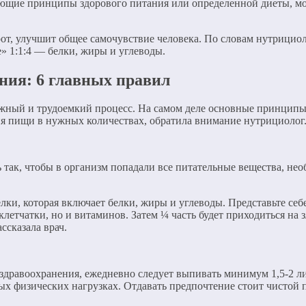
щие принципы здорового питания или определенной диеты, мог
т, улучшит общее самочувствие человека. По словам нутрициол
» 1:1:4 — белки, жиры и углеводы.
ия: 6 главных правил
ожный и трудоемкий процесс. На самом деле основные принцип
ия пищи в нужных количествах, обратила внимание нутрициолог
 так, чтобы в организм попадали все питательные вещества, н
и, которая включает белки, жиры и углеводы. Представьте себе 
етчатки, но и витаминов. Затем ¼ часть будет приходиться на з
ссказала врач.
дравоохранения, ежедневно следует выпивать минимум 1,5-2 ли
 физических нагрузках. Отдавать предпочтение стоит чистой п