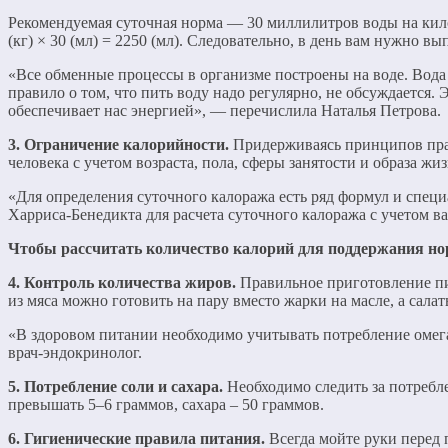
Рекомендуемая суточная норма — 30 миллилитров воды на кило
(кг) × 30 (мл) = 2250 (мл). Следовательно, в день вам нужно вы
«Все обменные процессы в организме построены на воде. Вода 
правило о том, что пить воду надо регулярно, не обсуждается
обеспечивает нас энергией», — перечислила Наталья Петрова.
3. Ограничение калорийности.
Придерживаясь принципов прав
человека с учетом возраста, пола, сферы занятости и образа жиз
«Для определения суточного калоража есть ряд формул и спец
Харриса-Бенедикта для расчета суточного калоража с учетом в
Чтобы рассчитать количество калорий для поддержания нор
4. Контроль количества жиров.
Правильное приготовление пи
из мяса можно готовить на пару вместо жарки на масле, а сал
«В здоровом питании необходимо учитывать потребление омег
врач-эндокринолог.
5. Потребление соли и сахара.
Необходимо следить за потребле
превышать 5–6 граммов, сахара – 50 граммов.
6. Гигиенические правила питания.
Всегда мойте руки перед 