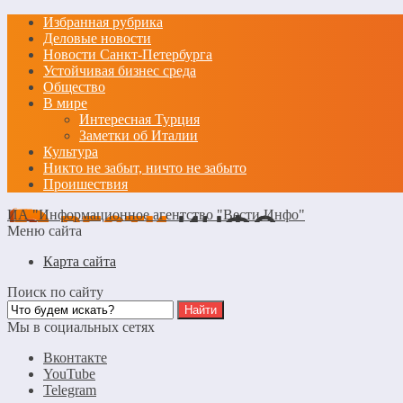
Избранная рубрика
Деловые новости
Новости Санкт-Петербурга
Устойчивая бизнес среда
Общество
В мире
Интересная Турция
Заметки об Италии
Культура
Никто не забыт, ничто не забыто
Проишествия
ИА "Информационное агентство "Вести Инфо"
Меню сайта
Карта сайта
Поиск по сайту
Мы в социальных сетях
Вконтакте
YouTube
Telegram