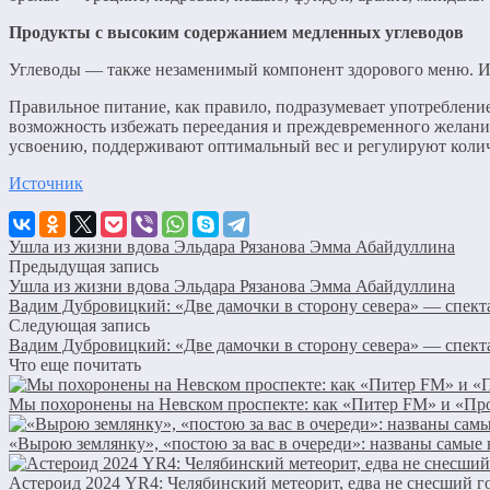
Продукты с высоким содержанием медленных углеводов
Углеводы — также незаменимый компонент здорового меню. И
Правильное питание, как правило, подразумевает употреблени
возможность избежать переедания и преждевременного желани
усвоению, поддерживают оптимальный вес и регулируют колич
Источник
Ушла из жизни вдова Эльдара Рязанова Эмма Абайдуллина
Предыдущая запись
Ушла из жизни вдова Эльдара Рязанова Эмма Абайдуллина
Вадим Дубровицкий: «Две дамочки в сторону севера» — спекта
Следующая запись
Вадим Дубровицкий: «Две дамочки в сторону севера» — спекта
Что еще почитать
Мы похоронены на Невском проспекте: как «Питер FM» и «Прог
«Вырою землянку», «постою за вас в очереди»: названы самые
Астероид 2024 YR4: Челябинский метеорит, едва не снесший 