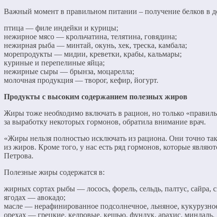
Важный момент в правильном питании – получение белков в до
птица — филе индейки и курицы;
нежирное мясо — крольчатина, телятина, говядина;
нежирная рыба — минтай, окунь, хек, треска, камбала;
морепродукты — мидии, креветки, крабы, кальмары;
куриные и перепелиные яйца;
нежирные сыры — брынза, моцарелла;
молочная продукция — творог, кефир, йогурт.
Продукты с высоким содержанием полезных жиров
Жиры тоже необходимо включать в рацион, но только «правиль
за выработку некоторых гормонов, обратила внимание врач.
«Жиры нельзя полностью исключать из рациона. Они точно так 
из жиров. Кроме того, у нас есть ряд гормонов, которые явля
Петрова.
Полезные жиры содержатся в:
жирных сортах рыбы — лосось, форель, сельдь, палтус, сайра, 
ягодах — авокадо;
масле — нерафинированное подсолнечное, льняное, кукурузное
орехах — грецкие, кедровые, кешью, фундук, арахис, миндаль.