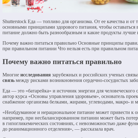
Shutterstock Еда — топливо для организма. От ее качества и о
основными принципами здорового питания, чтобы оставаться в 
питание должно быть разнообразным и какие продукты лучше и
Почему важно питаться правильно Основные принципы правил
при правильном питании Что нельзя есть при правильном пита
Почему важно питаться правильно
Многие
исследования
зарубежных и российских ученых связы
связь
между рисками возникновения сердечно-сосудистых забо
Еда — это «батарейка» и источник энергии для человеческого ор
автор курса «Основы управления здоровьем», основатель прое
снабжение организма белками, жирами, углеводами, макро- и 
«Необдуманное и нерациональное питание может привести к ог
например, при несбалансированном питании может быть потеря
в гипогликемических состояниях, с невозможностью даже фун
до реанимационного отделения», — рассказала врач.