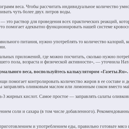
грамм веса. Чтобы рассчитать индивидуальное количество умнож
пивать чуть более двух литров воды.
— это раствор для проведения всех практических реакций, кото
. Это помогает адекватно функционировать нашей системе кровос
ильного питания, нужно употреблять то количество калорий, к
ни.
иальных приложений, где можно посчитать, сколько нужно потре
ашего пола, возраста и физической активности», — уточнила Нат
мального веса, воспользуйтесь
калькулятором «Газеты.Ru»
.
щи помогает контролировать количество жиров в ее составе и 
аты заправлять оливковым маслом или лимонным соком вместо май
а-3 жирных кислот. Самое простое — заправлять салаты оливко
нием соли и сахара (в том числе добавленного). Рекомендованн
приготовлением и употреблением еды, правильно готовьте мясо 