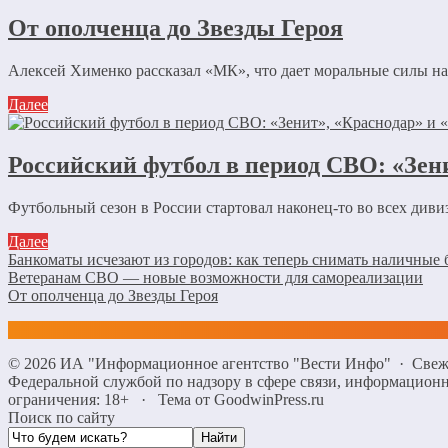
От ополченца до Звезды Героя
Алексей Хименко рассказал «МК», что дает моральные силы на
Далее
Российский футбол в период СВО: «Зе
Футбольный сезон в России стартовал наконец-то во всех дивиз
Далее
Банкоматы исчезают из городов: как теперь снимать наличные 
Ветеранам СВО — новые возможности для самореализации
От ополченца до Звезды Героя
©
2026
ИА "Информационное агентство "Вести Инфо"
·
Свеж
Федеральной службой по надзору в сфере связи, информацио
ограничения: 18+
·
Тема от GoodwinPress.ru
Поиск по сайту