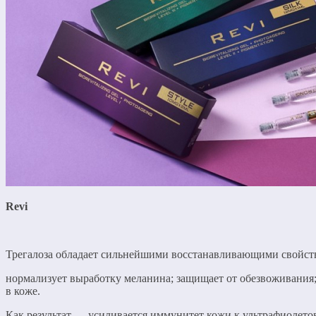
Revi
Трегалоза обладает сильнейшими восстанавливающими свойств
нормализует выработку меланина; защищает от обезвоживания;
в коже.
Как результат — усиливается иммунитет кожи к ультрафиолето