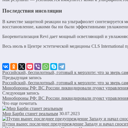
Последствия инсоляции
В качестве защитной реакции на ультрафиолет синтезируется м
восстановление, какими бы ни были эффективными увлажнение
Биоревитализация Revi дает мощный осветляющий и увлажняющ
Весь июль в Центре эстетической медицины CLS International 
Российский, беспилотный, готовый к мерзлоте: что за зверь с
Предыдущая запись
Российский, беспилотный, готовый к мерзлоте: что за зверь с
Минобороны РФ: ВС России ликвидировали пункт управления
Следующая запись
Минобороны РФ: ВС России ликвидировали пункт управления
Что еще почитать
Мир Барби станет реальным
30.07.2023
Путин вынес последнее предупреждение Западу и начал сноси