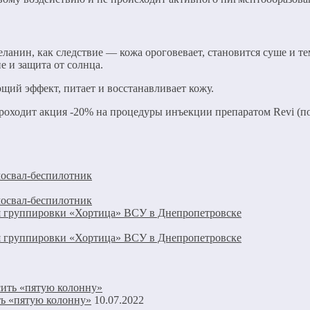
еланин, как следствие — кожа ороговевает, становится суше и 
 и защита от солнца.
ий эффект, питает и восстанавливает кожу.
проходит акция -20% на процедуры инъекции препаратом Revi (по
амосвал-беспилотник
амосвал-беспилотник
 группировки «Хортица» ВСУ в Днепропетровске
 группировки «Хортица» ВСУ в Днепропетровске
ть «пятую колонну»
10.07.2022