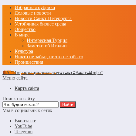
Избранная рубрика
Деловые новости
Новости Санкт-Петербурга
Устойчивая бизнес среда
Общество
В мире
Интересная Турция
Заметки об Италии
Культура
Никто не забыт, ничто не забыто
Проишествия
ИА "Информационное агентство "Вести Инфо"
Меню сайта
Карта сайта
Поиск по сайту
Мы в социальных сетях
Вконтакте
YouTube
Telegram