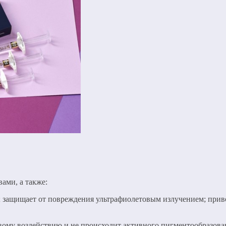
ами, а также:
 защищает от повреждения ультрафиолетовым излучением; приво
вому воздействию и не происходит активного пигментообразова