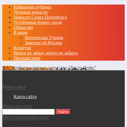
Избранная рубрика
Деловые новости
Новости Санкт-Петербурга
Устойчивая бизнес среда
Общество
В мире
Интересная Турция
Заметки об Италии
Культура
Никто не забыт, ничто не забыто
Проишествия
ИА "Информационное агентство "Вести Инфо"
Меню сайта
Карта сайта
Поиск по сайту
Мы в социальных сетях
Вконтакте