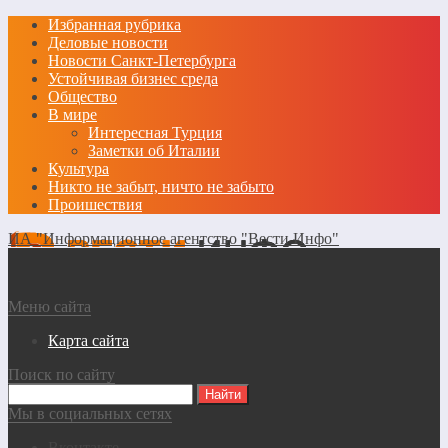
Избранная рубрика
Деловые новости
Новости Санкт-Петербурга
Устойчивая бизнес среда
Общество
В мире
Интересная Турция
Заметки об Италии
Культура
Никто не забыт, ничто не забыто
Проишествия
ИА "Информационное агентство "Вести Инфо"
Меню сайта
Карта сайта
Поиск по сайту
Мы в социальных сетях
Вконтакте