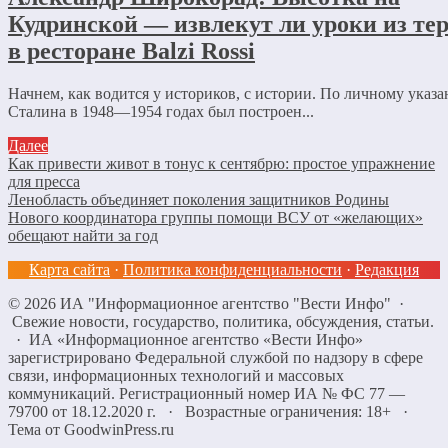
Кудринской — извлекут ли уроки из те
в ресторане Balzi Rossi
Начнем, как водится у историков, с истории. По личному указ
Сталина в 1948—1954 годах был построен...
Далее
Как привести живот в тонус к сентябрю: простое упражнение
для пресса
Ленобласть объединяет поколения защитников Родины
Нового координатора группы помощи ВСУ от «желающих»
обещают найти за год
Карта сайта
·
Политика конфиденциальности
·
Редакция
©
2026
ИА "Информационное агентство "Вести Инфо"
·
Свежие новости, государство, политика, обсуждения, статьи.
· ИА «Информационное агентство «Вести Инфо»
зарегистрировано Федеральной службой по надзору в сфере
связи, информационных технологий и массовых
коммуникаций. Регистрационный номер ИА № ФС 77 —
79700 от 18.12.2020 г. · Возрастные ограничения: 18+
·
Тема от GoodwinPress.ru