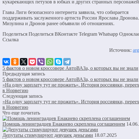
кукарекающих петухов в юбках и других странных персонажей
Глава Лиги безопасного интернета заявила, что собирается
поддерживать заслуженного артиста России Ярослава Дронова.
Мизулина и Дронов ранее объявили об отношениях.
Поделиться Поделиться ВКонтакте Telegram Whatsapp Однокла
Cсылка
Источник:
arg
5 фактов о новом кроссовере АвтоВАЗа, о которых вы не знали
Предыдущая запись
5 фактов о новом кроссовере АвтоВАЗа, о которых вы не знали
«На одну зарплату тут не прожить». История россиянки, перее
в Норвегию
Следующая запись
«На одну зарплату тут не прожить». История россиянки, перее
в Норвегию
Что еще почитать
Помощь ленинградцев Енакиево скреплена соглашением
14.06
Депутаты стимулируют девушек деньгами
18.07.2025