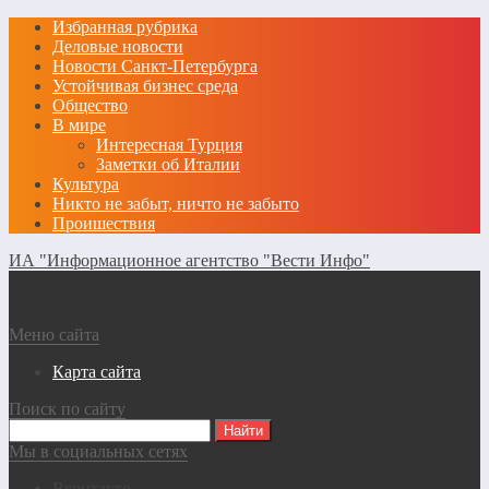
Избранная рубрика
Деловые новости
Новости Санкт-Петербурга
Устойчивая бизнес среда
Общество
В мире
Интересная Турция
Заметки об Италии
Культура
Никто не забыт, ничто не забыто
Проишествия
ИА "Информационное агентство "Вести Инфо"
Меню сайта
Карта сайта
Поиск по сайту
Мы в социальных сетях
Вконтакте