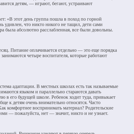
равится детям, — играют, бегают, устраивают
т: «В этот день группа пошла в поход по горной
нь удивлен, что никто никого не тащил, дети сами
фера была абсолютно расслабленная, все были довольны.
месяц. Питание оплачивается отдельно — это еще порядка
ми занимаются четыре воспитателя, которые работают
истема адаптации. В местных школах есть так называемые
анимаются языком и параллельно стараются давать
ю в его будущей школе. Ребенок ходит туда, привыкает
обще к детям очень внимательно относятся. Часто
 Как комфортнее воспринимать материал? Родительские
ими — пожалуйста, нет — значит, никто и не узнает.
 заданий. Внимание уделяют в первую очередь