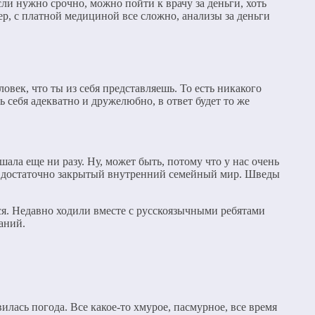
сли нужно срочно, можно пойти к врачу за деньги, хоть
ер, с платной медициной все сложно, анализы за деньги
век, что ты из себя представляешь. То есть никакого
шь себя адекватно и дружелюбно, в ответ будет то же
ала еще ни разу. Ну, может быть, потому что у нас очень
ев достаточно закрытый внутренний семейный мир. Шведы
ся. Недавно ходили вместе с русскоязычными ребятами
аний.
лась погода. Все какое-то хмурое, пасмурное, все время