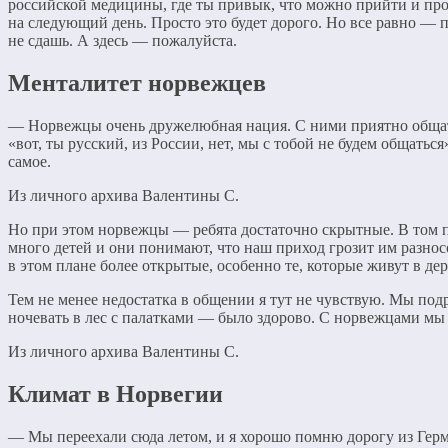
российской медицины, где ты привык, что можно прийти и пройт
на следующий день. Просто это будет дорого. Но все равно — п
не сдашь. А здесь — пожалуйста.
Менталитет норвежцев
— Норвежцы очень дружелюбная нация. С ними приятно общаться:
«вот, ты русский, из России, нет, мы с тобой не будем общаться
самое.
Из личного архива Валентины С.
Но при этом норвежцы — ребята достаточно скрытные. В том пла
много детей и они понимают, что наш приход грозит им разно
в этом плане более открытые, особенно те, которые живут в де
Тем не менее недостатка в общении я тут не чувствую. Мы по
ночевать в лес с палатками — было здорово. С норвежцами мы
Из личного архива Валентины С.
Климат в Норвегии
— Мы переехали сюда летом, и я хорошо помню дорогу из Герма