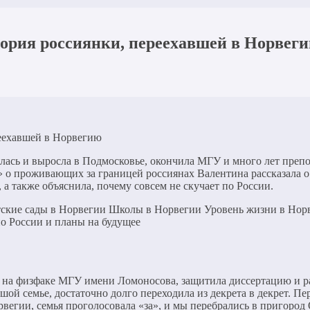
стория россиянки, переехавшей в Норвег
ась и выросла в Подмосковье, окончила МГУ и много лет препод
» о проживающих за границей россиянах Валентина рассказала 
а также объяснила, почему совсем не скучает по России.
тские сады в Норвегии Школы в Норвегии Уровень жизни в Нор
о России и планы на будущее
 на физфаке МГУ имени Ломоносова, защитила диссертацию и ра
шой семье, достаточно долго переходила из декрета в декрет. П
егии, семья проголосовала «за», и мы перебрались в пригород 