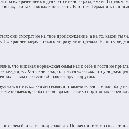
и всех врачей день в день, это немного раздражает. В целом, е
риятно, что такая возможность есть. В той же Германии, наприм
 они смотрят не на твое происхождение, а на то, какой ты чело
». По крайней мере, я такого ни разу не встречала. Если ты веде
не, что никакая норвежская семья нас к себе в гости не приглаш
сом квартиры. Хотя мне говорили именно о том, что у норвежц
ревнях — там все тесно общаются друг с другом.
дружились с несколькими семьями и замечательно с ними общаем
 тоже общаемся, особенно во время всяких спортивных соревнов
нии: чем ближе мы подъезжали к Норвегии, тем мрачнее станови