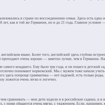
лизовались в стране по воссоединению семьи. Здесь есть одна о
8 лет, как в той же Германии, но и до 21 года. Главное условие 
английском языке. Более того, английский здесь глубоко встрое
й преподают очень хорошо — заметно лучше, чем в Германии. На
е самого младшего. Ему было три года, и он пошел в детский сад
 и отлично понимают норвежский. Мы с мужем тоже начали учить
го здесь попроще грамматика — нет падежей, есть только роды, 
зу ложится очень легко и логично.
 чем сравнивать — мои дети ходили и в российские садики, и в н
 с ними общаются очень мягко, с уважением. Если, например, кто