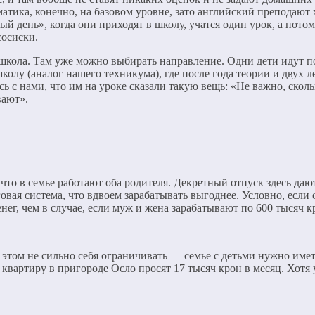
тика, конечно, на базовом уровне, зато английский преподают
ый день», когда они приходят в школу, учатся один урок, а пото
сосиски.
 школа. Там уже можно выбирать направление. Одни дети идут п
олу (аналог нашего техникума), где после года теории и двух 
 с нами, что им на уроке сказали такую вещь: «Не важно, скольк
вают».
то в семье работают оба родителя. Декретный отпуск здесь дают 
овая система, что вдвоем зарабатывать выгоднее. Условно, если 
нег, чем в случае, если муж и жена зарабатывают по 600 тысяч к
этом не сильно себя ограничивать — семье с детьми нужно иметь
 квартиру в пригороде Осло просят 17 тысяч крон в месяц. Хотя