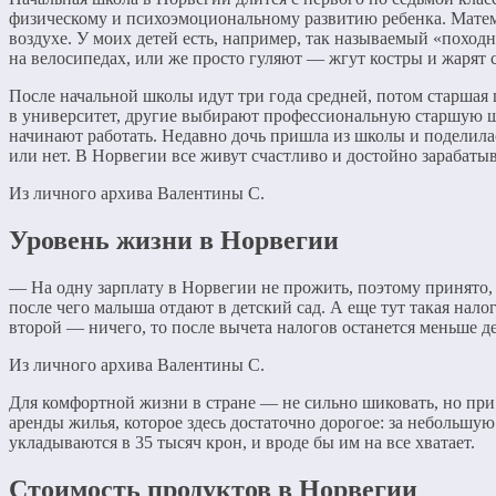
физическому и психоэмоциональному развитию ребенка. Матема
воздухе. У моих детей есть, например, так называемый «походн
на велосипедах, или же просто гуляют — жгут костры и жарят 
После начальной школы идут три года средней, потом старшая
в университет, другие выбирают профессиональную старшую шк
начинают работать. Недавно дочь пришла из школы и поделилась
или нет. В Норвегии все живут счастливо и достойно зарабаты
Из личного архива Валентины С.
Уровень жизни в Норвегии
— На одну зарплату в Норвегии не прожить, поэтому принято, ч
после чего малыша отдают в детский сад. А еще тут такая налог
второй — ничего, то после вычета налогов останется меньше де
Из личного архива Валентины С.
Для комфортной жизни в стране — не сильно шиковать, но при 
аренды жилья, которое здесь достаточно дорогое: за небольшую
укладываются в 35 тысяч крон, и вроде бы им на все хватает.
Стоимость продуктов в Норвегии