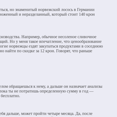
яться, но знаменитый норвежский лосось в Германии
мороженный и неразделанный, который стоит 140 крон
роизводства. Например, обычное несоленое сливочное
ущий. Но у меня такое впечатление, что ценообразование
ногие норвежцы ездят закупаться продуктами в соседнюю
 найти по скидке за 12 крон. Говорят, что раньше
лом обращаешься к нему, а дальше он назначает анализы
 пока ты не потратишь определенную сумму в год —
 бесплатно.
ебя дальше, может пройти четыре месяца. Да, после