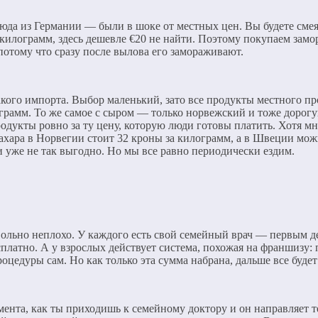
юда из Германии — были в шоке от местных цен. Вы будете сме
а килограмм, здесь дешевле €20 не найти. Поэтому покупаем за
 потому что сразу после вылова его замораживают.
какого импорта. Выбор маленький, зато все продукты местного п
лограмм. То же самое с сыром — только норвежский и тоже дорог
одукты ровно за ту цену, которую люди готовы платить. Хотя м
хара в Норвегии стоит 32 кроны за килограмм, а в Швеции можно
 уже не так выгодно. Но мы все равно периодически ездим.
вольно неплохо. У каждого есть свой семейный врач — первым де
сплатно. А у взрослых действует система, похожая на франшизу:
оцедуры сам. Но как только эта сумма набрана, дальше все будет
мента, как ты приходишь к семейному доктору и он направляет т