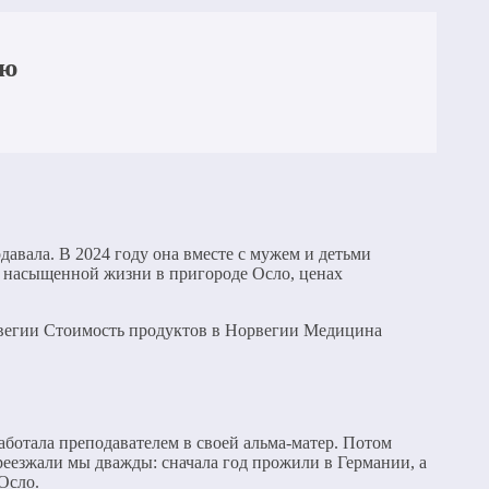
ию
авала. В 2024 году она вместе с мужем и детьми
о насыщенной жизни в пригороде Осло, ценах
вегии Стоимость продуктов в Норвегии Медицина
ботала преподавателем в своей альма-матер. Потом
ереезжали мы дважды: сначала год прожили в Германии, а
Осло.