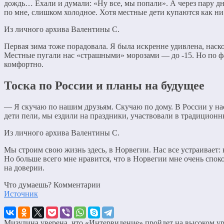
дождь… Ехали и думали: «Ну все, мы попали». А через пару дне
по мне, слишком холодное. Хотя местные дети купаются как ни 
Из личного архива Валентины С.
Первая зима тоже порадовала. Я была искренне удивлена, наск
Местные пугали нас «страшными» морозами — до -15. Но по фак
комфортно.
Тоска по России и планы на будущее
— Я скучаю по нашим друзьям. Скучаю по дому. В России у нас
дети пели, мы ездили на праздники, участвовали в традиционны
Из личного архива Валентины С.
Мы строим свою жизнь здесь, в Норвегии. Нас все устраивает: к
Но больше всего мне нравится, что в Норвегии мне очень споко
на доверии.
Что думаешь? Комментарии
Источник
Мизулина уверена, что «Интервидение» пройдет на высоком у