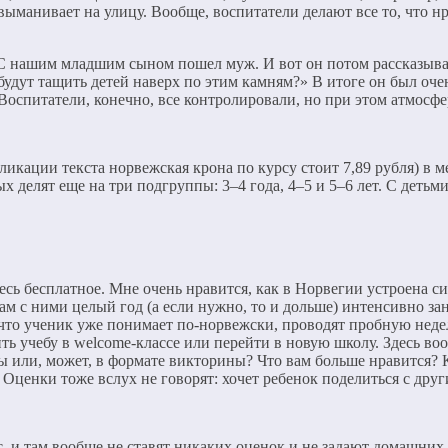
 выманивает на улицу. Вообще, воспитатели делают все то, что н
. С нашим младшим сыном пошел муж. И вот он потом рассказывае
будут тащить детей наверх по этим камням?» В итоге он был оче
г. Воспитатели, конечно, все контролировали, но при этом атмос
ликации текста норвежская крона по курсу стоит 7,89 рубля) в 
ых делят еще на три подгруппы: 3–4 года, 4–5 и 5–6 лет. С деть
сь бесплатное. Мне очень нравится, как в Норвегии устроена с
Там с ними целый год (а если нужно, то и дольше) интенсивно з
что ученик уже понимает по-норвежски, проводят пробную недел
ть учебу в welcome-классе или перейти в новую школу. Здесь во
сы или, может, в формате викторины? Что вам больше нравится?
Оценки тоже вслух не говорят: хочет ребенок поделиться с друг
с, и там вообще не ставят никаких оценок и не задают домашних