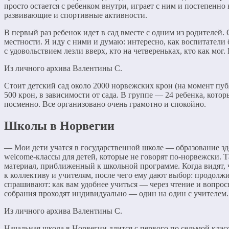
просто остается с ребенком внутри, играет с ним и постепенно
развивающие и спортивные активности.
В первый раз ребенок идет в сад вместе с одним из родителей
местности. Я иду с ними и думаю: интересно, как воспитатели 
с удовольствием лезли вверх, кто на четвереньках, кто как мо
Из личного архива Валентины С.
Стоит детский сад около 2000 норвежских крон (на момент пуб
500 крон, в зависимости от сада. В группе — 24 ребенка, котор
посменно. Все организовано очень грамотно и спокойно.
Школы в Норвегии
— Мои дети учатся в государственной школе — образование зде
welcome-классы для детей, которые не говорят по-норвежски. 
материал, приближенный к школьной программе. Когда видят, 
к коллективу и учителям, после чего ему дают выбор: продолжи
спрашивают: как вам удобнее учиться — через чтение и вопро
собрания проходят индивидуально — один на один с учителем. 
Из личного архива Валентины С.
Начальная школа в Норвегии длится с первого по седьмой клас