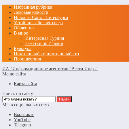
Избранная рубрика
Деловые новости
Новости Санкт-Петербурга
Устойчивая бизнес среда
Общество
В мире
Интересная Турция
Заметки об Италии
Культура
Никто не забыт, ничто не забыто
Проишествия
ИА "Информационное агентство "Вести Инфо"
Меню сайта
Карта сайта
Поиск по сайту
Мы в социальных сетях
Вконтакте
YouTube
Telegram