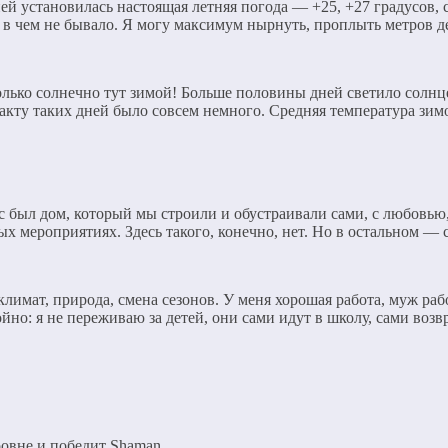
й установилась настоящая летняя погода — +25, +27 градусов, со
в чем не бывало. Я могу максимум нырнуть, проплыть метров деся
олько солнечно тут зимой! Больше половины дней светило солнц
ту таких дней было совсем немного. Средняя температура зимой:
 был дом, который мы строили и обустраивали сами, с любовью,
х мероприятиях. Здесь такого, конечно, нет. Но в остальном — 
лимат, природа, смена сезонов. У меня хорошая работа, муж рабо
йно: я не переживаю за детей, они сами идут в школу, сами возв
ровне и победит Shaman