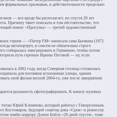
чнем формальных признаков, в действительности предельно
нов — все вроде бы располагает, но спустя 20 лет
та. Причину тянет поискать в том обстоятельстве, что
обующий новое: «Прогулка» — третий художественный
своих героев — «Питер FM» написала сама Бычкова (1972
всегда автопортрет, и совсем не обязательно строго
олго собиралась эмигрировать в Германию, чтобы потом
овторила путь героини Ирины Пеговой — ну, если
малась в 2002 году, когда Северная столица готовилась
сохранила для потомков вспаханные улицы, здания
нимать свой фильм весной 2004-го, уже после завершения
арается реальность сфотографировать. К началу нулевых
ой титан Юрий Клименко, который работал с Говорухиным,
ел Костомаров, будущий соавтор дока «Срок» и режиссер
ветом зомби-хоррору Дэнни Бойла «28 дней спустя», тоже