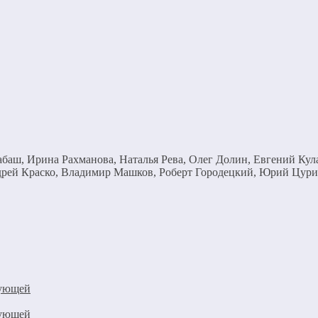
баш, Ирина Рахманова, Наталья Рева, Олег Долин, Евгений Кул
дрей Краско, Владимир Машков, Роберт Городецкий, Юрий Цур
тующей
тующей