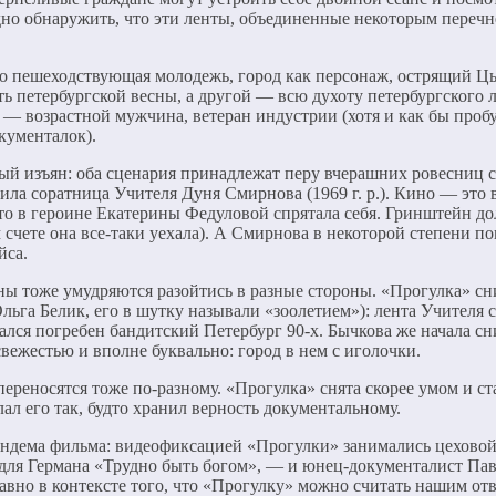
аодно обнаружить, что эти ленты, объединенные некоторым пере
 пешеходствующая молодежь, город как персонаж, острящий Цыга
 петербургской весны, а другой — всю духоту петербургского ле
й — возрастной мужчина, ветеран индустрии (хотя и как бы пр
кументалок).
ный изъян: оба сценария принадлежат перу вчерашних ровесниц 
инила соратница Учителя Дуня Смирнова (1969 г. р.). Кино — это 
что в героине Екатерины Федуловой спрятала себя. Гринштейн д
 счете она все-таки уехала). А Смирнова в некоторой степени п
йса.
ны тоже умудряются разойтись в разные стороны. «Прогулка» сни
ьга Белик, его в шутку называли «зоолетием»): лента Учителя 
тался погребен бандитский Петербург 90-х. Бычкова же начала с
вежестью и вполне буквально: город в нем с иголочки.
ереносятся тоже по-разному. «Прогулка» снята скорее умом и ст
ал его так, будто хранил верность документальному.
 тандема фильма: видеофиксацией «Прогулки» занимались цехов
для Германа «Трудно быть богом», — и юнец-документалист Пав
авно в контексте того, что «Прогулку» можно считать нашим от