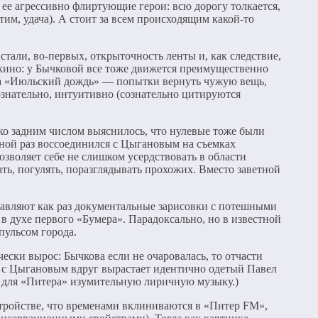
к ее агрессивно флиртующие герои: всю дорогу толкается,
тим, удача). А стоит за всем происходящим какой-то
стали, во-первых, открыточность ленты и, как следствие,
 кино: у Бычковой все тоже движется преимущественно
ва «Июльский дождь» — попытки вернуть чужую вещь,
знательно, интуитивно (сознательно цитируются
ко задним числом выяснилось, что нулевые тоже были
дной раз воссоединился с Цыгановым на съемках
озволяет себе не слишком усердствовать в области
ть, погулять, поразглядывать прохожих. Вместо заветной
авляют как раз документальные зарисовки с потешными
 духе первого «Бумера». Парадоксально, но в известной
пульсом города.
чески вырос: Бычкова если не очаровалась, то отчасти
ре с Цыгановым вдруг вырастает идентично одетый Павел
 для «Питера» изумительную лиричную музыку.)
стройстве, что временами вклиниваются в «Питер FM»,