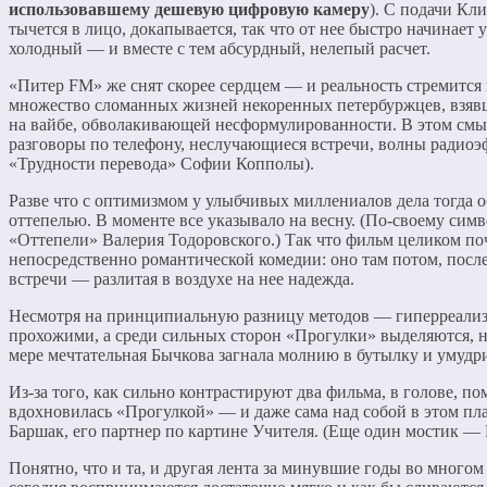
использовавшему дешевую цифровую камеру
). С подачи Кл
тычется в лицо, докапывается, так что от нее быстро начинает
холодный — и вместе с тем абсурдный, нелепый расчет.
«Питер FM» же снят скорее сердцем — и реальность стремится н
множество сломанных жизней некоренных петербуржцев, взявши
на вайбе, обволакивающей несформулированности. В этом смы
разговоры по телефону, неслучающиеся встречи, волны радио
«Трудности перевода» Софии Копполы).
Разве что с оптимизмом у улыбчивых миллениалов дела тогда 
оттепелью. В моменте все указывало на весну. (По-своему сим
«Оттепели» Валерия Тодоровского.) Так что фильм целиком почт
непосредственно романтической комедии: оно там потом, после
встречи — разлитая в воздухе на нее надежда.
Несмотря на принципиальную разницу методов — гиперреализ
прохожими, а среди сильных сторон «Прогулки» выделяются, н
мере мечтательная Бычкова загнала молнию в бутылку и умудри
Из-за того, как сильно контрастируют два фильма, в голове, по
вдохновилась «Прогулкой» — и даже сама над собой в этом пл
Баршак, его партнер по картине Учителя. (Еще один мостик 
Понятно, что и та, и другая лента за минувшие годы во много