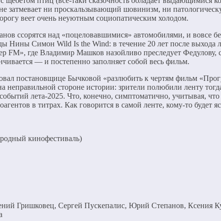
 с щебетом птиц (все-таки сказочность обладает выдающимися к
, не затмевает ни проскальзывающий шовинизм, ни патологичес
 дорогу веет очень неуютным социопатическим холодом.
нов ссорятся над «поцеловавшимися» автомобилями, и вовсе бе
 Нины Симон Wild Is the Wind: в течение 20 лет после выхода 
ер FM», где Владимир Машков назойливо преследует Федулову, со
канчивается — и постепенно заполняет собой весь фильм.
довал постановщице Бычковой «разлюбить к чертям фильм «Прогул
на неправильной стороне истории: зрители полюбили ленту тогда
обытий лета-2025. Что, конечно, симптоматично, учитывая, что
агентов в титрах. Как говорится в самой ленте, кому-то будет яс
ародный кинофестиваль)
ений Гришковец, Сергей Пускепалис, Юрий Степанов, Ксения Ку
а