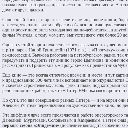
начала нулевых за раз — практически не вставая с места. А з
друг от друга далеки.
Солнечный Питер, старт тысячелетия, очищающие ливни, бодро
кажется, что один фильм вобрал в себя всю порхающую свежесть
один проект поставила молодая женщина-дебютантка, а друго
фильм Учителя, к тому моменту выпустившего уже более 20 до
Однако у этой теории поколенческого разрыва есть существен
г. р.) в паре с Наной Гринштейн (1971 г. р.), а «Прогулку» соч
режиссерский. Бычкова работала на петербургском радио, так 
передумать и подарить эту линию герою Цыганова (в конечном
рассматривать Гришковца в «Прогулке» как предвестника Чуба
Еще кино — это всегда отпечаток времени и места, и тут карти
к празднованию 300-летия (как вспоминает киножурналистка Ол
в скелетах строительных лесов, грязь и пыль, под которыми ос
реновационных работ, так что «Питер FM» оказался пропитан с
По сути, это два совершенно разных Питера — и на экран они п
Алексей Учитель переключился на художественное кино, но дел
Эта диффузия ярче всего проявляется в работе операторского
Данелией, Муратовой, Соловьевым и Хамраевым, а затем снял 
первого сезона «Эпидемии»
(последнее выглядит особенно заб