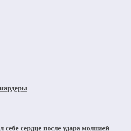
лиардеры
6
л себе сердце после удара молнией