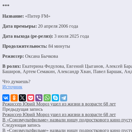
***
Название:
«Питер FM»
Дата премьеры:
20 апреля 2006 года
Дата выхода (ре-релиз):
3 июля 2025 года
Продолжительность:
84 минуты
Режиссер:
Оксана Бычкова
В ролях:
Екатерина Федулова, Евгений Цыганов, Алексей Бара
Баширов, Артем Семакин, Александр Хван, Павел Баршак, Ан
Что думаешь?
Источник
Режиссер Юрий Мороз ушел из жизни в возрасте 68 лет
Предыдущая запись
Режиссер Юрий Мороз ушел из жизни в возрасте 68 лет
В «Союзмультфильме» назвали нишу подросткового кино пус
Следующая запись
В «Союзмультфильме» назвали нишу подросткового кино пус