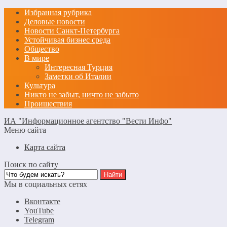
Избранная рубрика
Деловые новости
Новости Санкт-Петербурга
Устойчивая бизнес среда
Общество
В мире
Интересная Турция
Заметки об Италии
Культура
Никто не забыт, ничто не забыто
Проишествия
ИА "Информационное агентство "Вести Инфо"
Меню сайта
Карта сайта
Поиск по сайту
Мы в социальных сетях
Вконтакте
YouTube
Telegram