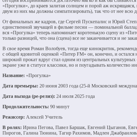
сегодня воспринимаются достаточно мягко и как бы сливаются
«Прогулки», до краев залитая солнцем и порой аж искрящаяся
двум из них мы должны симпатизировать), так что от нее всю
От финальных же кадров, где Сергей Пускепалис и Юрий Степа
единственной звучащей в фильме песни — поминальной баллады
вся «Прогулка» теперь напоминает коротенькую сцену из «Пит
только разницей, что она (сцена) все не заканчивается и не за
В свое время Роман Волобуев, тогда еще кинокритик, рекомен
с общей ядовитой оценкой «Питер FM» он, конечно, и остался 
широкий прокат вдруг стал одним из центральных культурных с
экране уже в статусе классики, но и поугадывать количество ино
Название:
«Прогулка»
Дата премьеры:
20 июня 2003 года (25-й Московский междун
Дата выхода (ре-релиз):
24 июля 2025 года
Продолжительность:
90 минут
Режиссер:
Алексей Учитель
В ролях:
Ирина Пегова, Павел Баршак, Евгений Цыганов, Евг
Пирогов, Галина Тюнина, Тагир Рахимов, Мадлен Джабраилов