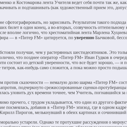
именко и Костомарова лента Учителя ведет себя почти так же, ка
 укачивать и подташнивать (как художественный прием это, допус
е сфотографировать, но зарисовать. Результатом такого подхода 
х билет в один конец, а во-вторых, созвучность оттепельному
сле вполне логично, что хрестоматийная лента Марлена Хуцие
эфира — в «Питер FM» цитируется, по
уверению
Бычковой, бессо
обстояли получше, чем у растерянных шестидесятников. Это толь
волично, что позднее оператор «Питер FM» Иван Гудков в очере
и состоит из детской уверенности, что все будет хорошо, — и п
 титров, как-нибудь само сложится, а пока можно просто подыша
м против сказочности — немалую долю шарма «Питер FM» сост
апротив, подчеркнуто срежиссированные сценки-протуберанцы в
лась уловить дух времени точнее, чем Учитель, погнавшийся за 
мимо прочего, с трудом укладывается, что один из другого факти
ане посмеялась, добавив в «Питер FM» эпизод, где в одном кад
— Кирилл Пирогов, мелькнувший в обеих картинах и сочинивший
м морально устарели. Однако те протухшие рассуждения о мироу