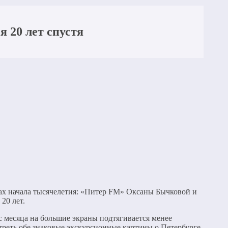
 20 лет спустя
дах начала тысячелетия: «Питер FM» Оксаны Бычковой и
20 лет.
с месяца на большие экраны подтягивается менее
треть обе знаковые экскурсионные картины о Петербурге