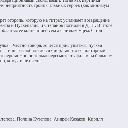
онсервационными свойствами). Тогда как картинка
кую неприятность троицы главных героев (как минимум
рет оторопь, которую на титрах усиливает возвращение
ленты и Пускепалис, и Степанов погибли в ДТП. В итоге
блазняя ее концепцией секса с незнакомцем. С той
ка». Честно говоря, хочется прислушаться, пускай
 — и не разлюбили до сих пор, так что ее повторный
 теперь можно не только пересмотреть фильм на большом
но, кому-то не очень.
тепова, Полина Кутепова, Андрей Казаков, Кирилл