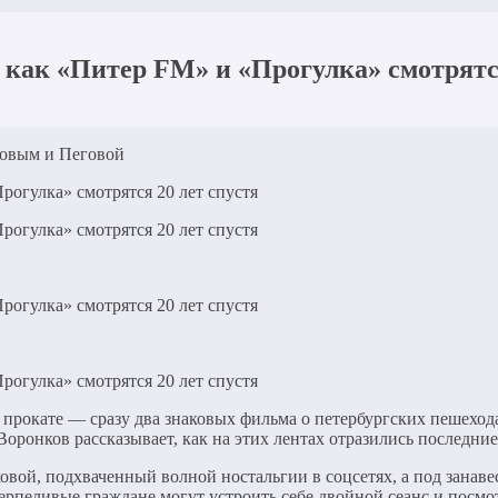
как «Питер FM» и «Прогулка» смотрятся
новым и Пеговой
м прокате — сразу два знаковых фильма о петербургских пешехо
ронков рассказывает, как на этих лентах отразились последние 
вой, подхваченный волной ностальгии в соцсетях, а под занаве
ерпеливые граждане могут устроить себе двойной сеанс и посмо