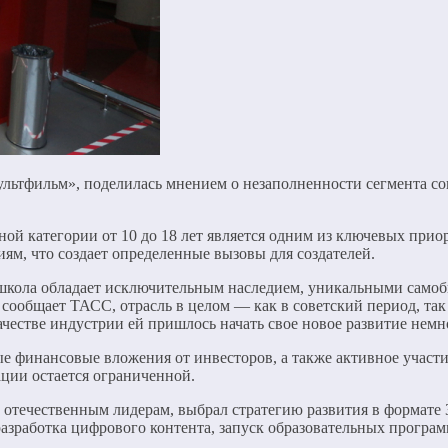
ьтфильм», поделилась мнением о незаполненности сегмента со
ной категории от 10 до 18 лет является одним из ключевых прио
ям, что создает определенные вызовы для создателей.
я школа обладает исключительным наследием, уникальными са
сообщает ТАСС, отрасль в целом — как в советский период, так
естве индустрии ей пришлось начать свое новое развитие немног
финансовые вложения от инвесторов, а также активное участи
ации остается ограниченной.
отечественным лидерам, выбрал стратегию развития в формате 3
разработка цифрового контента, запуск образовательных програ