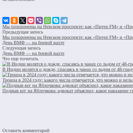
Мы похоронены на Невском проспекте: как «Питер FM» и «Прог
Предыдущая запись
Мы похоронены на Невском проспекте: как «Питер FM» и «Прог
День ВМФ — на боевой вахте
Следующая запись
День ВМФ — на боевой вахте
Что еще почитать
В Индии молятся о дожде, спасаясь в чанах со льдом от 48-гра
Троица в 2024 году: какого числа отмечается, что можно и нельз
Подрыв кег на Яблочкова: адвокат объяснил, какое наказание 
Оставить комментарий