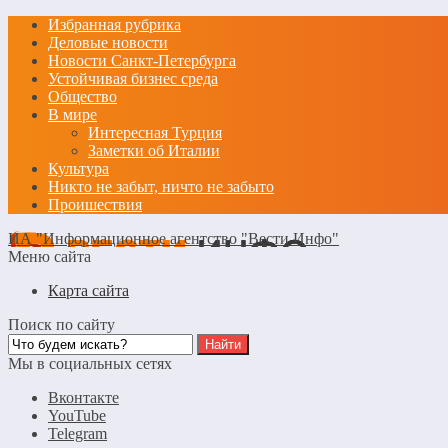
Избранная рубрика
Деловые новости
Новости Санкт-Петербурга
Устойчивая бизнес среда
Общество
В мире
Интересная Турция
Заметки об Италии
Культура
Никто не забыт, ничто не забыто
Проишествия
ИА "Информационное агентство "Вести Инфо"
Меню сайта
Карта сайта
Поиск по сайту
Мы в социальных сетях
Вконтакте
YouTube
Telegram