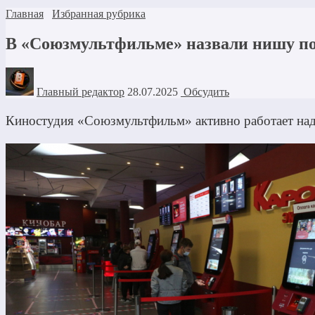
Главная
Избранная рубрика
В «Союзмультфильме» назвали нишу по
Главный редактор
28.07.2025
Обсудить
Киностудия «Союзмультфильм» активно работает над