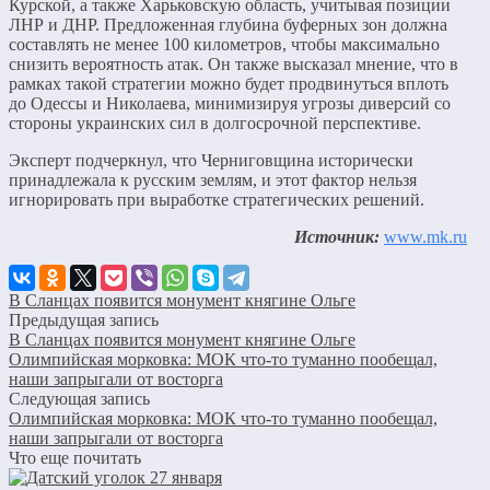
Курской, а также Харьковскую область, учитывая позиции
ЛНР и ДНР. Предложенная глубина буферных зон должна
составлять не менее 100 километров, чтобы максимально
снизить вероятность атак. Он также высказал мнение, что в
рамках такой стратегии можно будет продвинуться вплоть
до Одессы и Николаева, минимизируя угрозы диверсий со
стороны украинских сил в долгосрочной перспективе.
Эксперт подчеркнул, что Черниговщина исторически
принадлежала к русским землям, и этот фактор нельзя
игнорировать при выработке стратегических решений.
Источник:
www.mk.ru
В Сланцах появится монумент княгине Ольге
Предыдущая запись
В Сланцах появится монумент княгине Ольге
Олимпийская морковка: МОК что-то туманно пообещал,
наши запрыгали от восторга
Следующая запись
Олимпийская морковка: МОК что-то туманно пообещал,
наши запрыгали от восторга
Что еще почитать