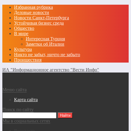
Избранная рубрика
Деловые новости
Новости Санкт-Петербурга
Устойчивая бизнес среда
Общество
В мире
Интересная Турция
Заметки об Италии
Культура
Никто не забыт, ничто не забыто
Проишествия
ИА "Информационное агентство "Вести Инфо"
Меню сайта
Карта сайта
Поиск по сайту
Мы в социальных сетях
Вконтакте