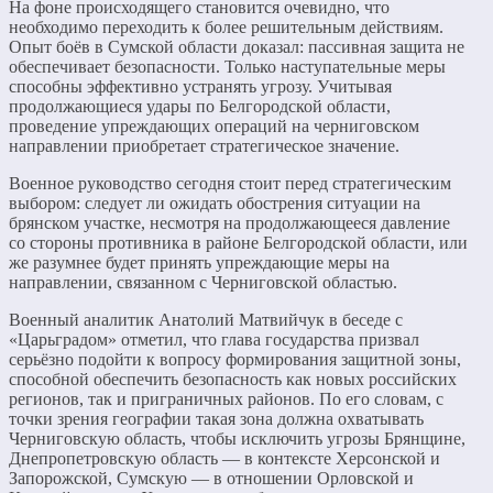
На фоне происходящего становится очевидно, что
необходимо переходить к более решительным действиям.
Опыт боёв в Сумской области доказал: пассивная защита не
обеспечивает безопасности. Только наступательные меры
способны эффективно устранять угрозу. Учитывая
продолжающиеся удары по Белгородской области,
проведение упреждающих операций на черниговском
направлении приобретает стратегическое значение.
Военное руководство сегодня стоит перед стратегическим
выбором: следует ли ожидать обострения ситуации на
брянском участке, несмотря на продолжающееся давление
со стороны противника в районе Белгородской области, или
же разумнее будет принять упреждающие меры на
направлении, связанном с Черниговской областью.
Военный аналитик Анатолий Матвийчук в беседе с
«Царьградом» отметил, что глава государства призвал
серьёзно подойти к вопросу формирования защитной зоны,
способной обеспечить безопасность как новых российских
регионов, так и приграничных районов. По его словам, с
точки зрения географии такая зона должна охватывать
Черниговскую область, чтобы исключить угрозы Брянщине,
Днепропетровскую область — в контексте Херсонской и
Запорожской, Сумскую — в отношении Орловской и