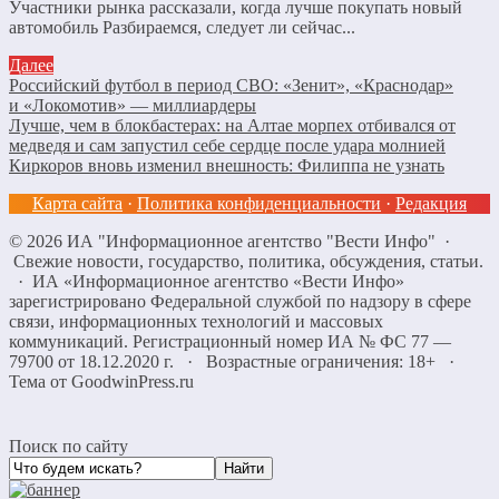
Участники рынка рассказали, когда лучше покупать новый
автомобиль Разбираемся, следует ли сейчас...
Далее
Российский футбол в период СВО: «Зенит», «Краснодар»
и «Локомотив» — миллиардеры
Лучше, чем в блокбастерах: на Алтае морпех отбивался от
медведя и сам запустил себе сердце после удара молнией
Киркоров вновь изменил внешность: Филиппа не узнать
Карта сайта
·
Политика конфиденциальности
·
Редакция
©
2026
ИА "Информационное агентство "Вести Инфо"
·
Свежие новости, государство, политика, обсуждения, статьи.
· ИА «Информационное агентство «Вести Инфо»
зарегистрировано Федеральной службой по надзору в сфере
связи, информационных технологий и массовых
коммуникаций. Регистрационный номер ИА № ФС 77 —
79700 от 18.12.2020 г. · Возрастные ограничения: 18+
·
Тема от GoodwinPress.ru
Поиск по сайту