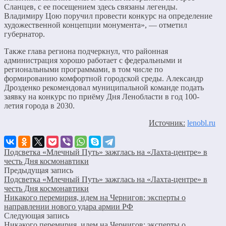
Сланцев, с ее посещением здесь связаны легенды.
Владимиру Цою поручил провести конкурс на определение
художественной концепции монумента», — отметил
губернатор.
Также глава региона подчеркнул, что районная
администрация хорошо работает с федеральными и
региональными программами, в том числе по
формированию комфортной городской среды. Александр
Дрозденко рекомендовал муниципальной команде подать
заявку на конкурс по приёму Дня Ленобласти в год 100-
летия города в 2030.
Источник:
lenobl.ru
Подсветка «Млечный Путь» зажглась на «Лахта-центре» в
честь Дня космонавтики
Предыдущая запись
Подсветка «Млечный Путь» зажглась на «Лахта-центре» в
честь Дня космонавтики
Никакого перемирия, идем на Чернигов: эксперты о
направлении нового удара армии РФ
Следующая запись
Никакого перемирия, идем на Чернигов: эксперты о