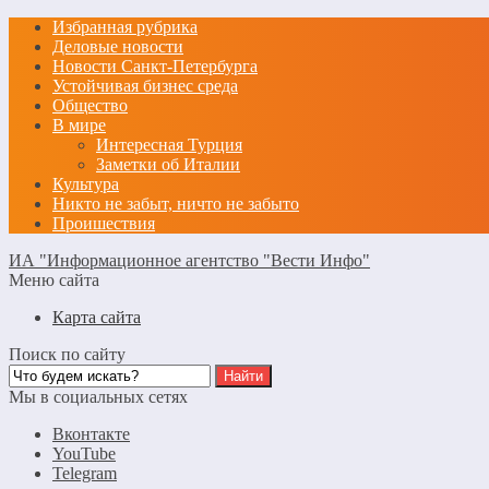
Избранная рубрика
Деловые новости
Новости Санкт-Петербурга
Устойчивая бизнес среда
Общество
В мире
Интересная Турция
Заметки об Италии
Культура
Никто не забыт, ничто не забыто
Проишествия
ИА "Информационное агентство "Вести Инфо"
Меню сайта
Карта сайта
Поиск по сайту
Мы в социальных сетях
Вконтакте
YouTube
Telegram