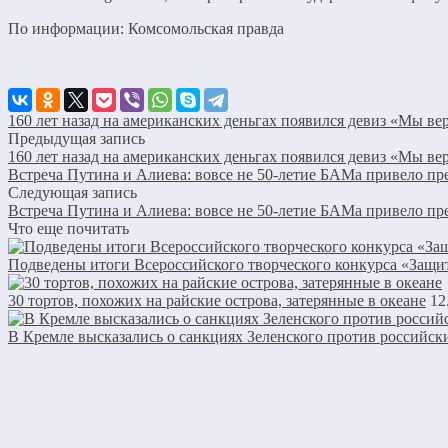
По информации: Комсомольская правда
160 лет назад на американских деньгах появился девиз «Мы ве
Предыдущая запись
160 лет назад на американских деньгах появился девиз «Мы ве
Встреча Путина и Алиева: вовсе не 50-летие БАМа привело пр
Следующая запись
Встреча Путина и Алиева: вовсе не 50-летие БАМа привело пр
Что еще почитать
Подведены итоги Всероссийского творческого конкурса «Защи
30 тортов, похожих на райские острова, затерянные в океане
12
В Кремле высказались о санкциях Зеленского против российс