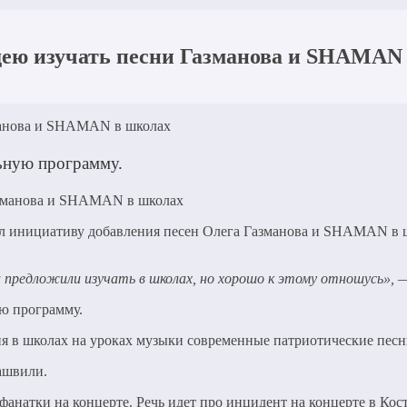
дею изучать песни Газманова и SHAMAN
манова и SHAMAN в школах
льную программу.
л инициативу добавления песен Олега Газманова и SHAMAN в 
и предложили изучать в школах, но хорошо к этому отношусь», 
ую программу.
ия в школах на уроках музыки современные патриотические песн
ашвили.
 фанатки на концерте. Речь идет про инцидент на концерте в Кос