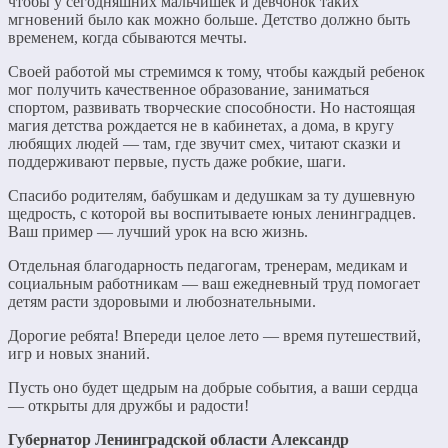
чтобы у сегодняшних мальчишек и девчонок таких
мгновений было как можно больше. Детство должно быть
временем, когда сбываются мечты.
Своей работой мы стремимся к тому, чтобы каждый ребенок
мог получить качественное образование, заниматься
спортом, развивать творческие способности. Но настоящая
магия детства рождается не в кабинетах, а дома, в кругу
любящих людей — там, где звучит смех, читают сказки и
поддерживают первые, пусть даже робкие, шаги.
Спасибо родителям, бабушкам и дедушкам за ту душевную
щедрость, с которой вы воспитываете юных ленинградцев.
Ваш пример — лучший урок на всю жизнь.
Отдельная благодарность педагогам, тренерам, медикам и
социальным работникам — ваш ежедневный труд помогает
детям расти здоровыми и любознательными.
Дорогие ребята! Впереди целое лето — время путешествий,
игр и новых знаний.
Пусть оно будет щедрым на добрые события, а ваши сердца
— открыты для дружбы и радости!
Губернатор Ленинградской области Александр