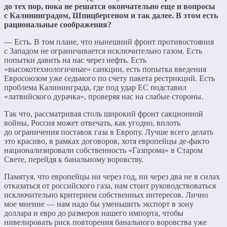
до тех пор, пока не решатся окончательно еще и вопросы
с Калининградом, Шпицбергеном и так далее. В этом есть
рациональные соображения?
— Есть. В том плане, что нынешний фронт противостояния
с Западом не ограничивается исключительно газом. Есть
попытки давить на нас через нефть. Есть
«высокотехнологичные» санкции, есть попытка введения
Евросоюзом уже седьмого по счету пакета рестрикций. Есть
проблема Калининграда, где под удар ЕС подставил
«латвийского дурачка», проверяя нас на слабые стороны.
Так что, рассматривая столь широкий фронт сакционной
войны, Россия может отвечать, как угодно, вплоть
до ограничения поставок газа в Европу. Лучше всего делать
это красиво, в рамках договоров, хотя европейцы де-факто
национализировали собственность «Газпрома» в Старом
Свете, перейдя к банальному воровству.
Памятуя, что европейцы ни через год, ни через два не в силах
отказаться от российского газа, нам стоит руководствоваться
исключительно критерием собственных интересов. Лично
мое мнение — нам надо бы уменьшить экспорт в зону
доллара и евро до размеров нашего импорта, чтобы
нивелировать риск повторения банального воровства уже