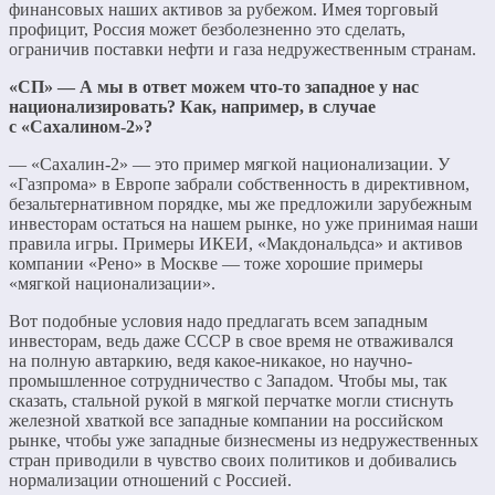
финансовых наших активов за рубежом. Имея торговый
профицит, Россия может безболезненно это сделать,
ограничив поставки нефти и газа недружественным странам.
«СП» — А мы в ответ можем что-то западное у нас
национализировать? Как, например, в случае
с «Сахалином-2»?
— «Сахалин-2» — это пример мягкой национализации. У
«Газпрома» в Европе забрали собственность в директивном,
безальтернативном порядке, мы же предложили зарубежным
инвесторам остаться на нашем рынке, но уже принимая наши
правила игры. Примеры ИКЕИ, «Макдональдса» и активов
компании «Рено» в Москве — тоже хорошие примеры
«мягкой национализации».
Вот подобные условия надо предлагать всем западным
инвесторам, ведь даже СССР в свое время не отваживался
на полную автаркию, ведя какое-никакое, но научно-
промышленное сотрудничество с Западом. Чтобы мы, так
сказать, стальной рукой в мягкой перчатке могли стиснуть
железной хваткой все западные компании на российском
рынке, чтобы уже западные бизнесмены из недружественных
стран приводили в чувство своих политиков и добивались
нормализации отношений с Россией.