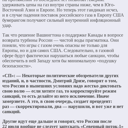
удерживать цены на газ внутри страны ниже, чем в Юго-
Восточной Азии и Европе. Но теперь этот гандикап исчез,
и в случае падения поставок российского газа в Европу США
бумерангом получают сильный внутренний инфляционный
удар.
Так что решение Вашингтона о поддержке Канады в вопросе
возврата турбины России — чистой воды прагматика. Они
поняли, что игры с газом очень опасны не только для
Европы, но и для самих США. Следовательно, в газовой
сфере будут фактически нарушаться любые санкции, чтобы
обеспечить в ней Западу хотя бы минимальную «подушку
безопасности».
«СП»: — Некоторые политические обозреватели других
изданий, и, в частности, Дмитрий Дризе, говорят о том,
что России в нынешних условиях надо жестко диктовать
свою волю — если хотите газ, то корректируйте режим
санкций, то есть делайте из него исключение. Иначе
замерзнете. А это, в свою очередь, создает прецедент:
раз — скорректировали, два — нарушили, и вот уже и нет
санкций.
Другие идут еще дальше и говорят, что России после
22 июля вообще не следует запускать «Северный поток-1»