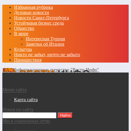
Избранная рубрика
Деловые новости
Новости Санкт-Петербурга
Устойчивая бизнес среда
Общество
В мире
Интересная Турция
Заметки об Италии
Культура
Никто не забыт, ничто не забыто
Проишествия
ИА "Информационное агентство "Вести Инфо"
Меню сайта
Карта сайта
Поиск по сайту
Мы в социальных сетях
Вконтакте