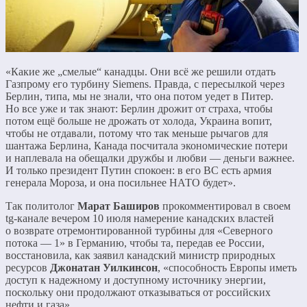
«Какие же „смелые“ канадцы. Они всё же решили отдать
Газпрому его турбину Siemens. Правда, с пересылкой через
Берлин, типа, мы не знали, что она потом уедет в Питер.
Но все уже и так знают: Берлин дрожит от страха, чтобы
потом ещё больше не дрожать от холода, Украина вопит,
чтобы не отдавали, потому что так меньше рычагов для
шантажа Берлина, Канада посчитала экономические потери
и наплевала на обещалки дружбы и любви — деньги важнее.
И только президент Путин спокоен: в его ВС есть армия
генерала Мороза, и она посильнее НАТО будет».
Так политолог
Марат Баширов
прокомментировал в своем
tg-канале вечером 10 июля намерение канадских властей
о возврате отремонтированной турбины для «Северного
потока — 1» в Германию, чтобы та, передав ее России,
восстановила, как заявил канадский министр природных
ресурсов
Джонатан Уилкинсон
, «способность Европы иметь
доступ к надежному и доступному источнику энергии,
поскольку они продолжают отказываться от российских
нефти и газа».