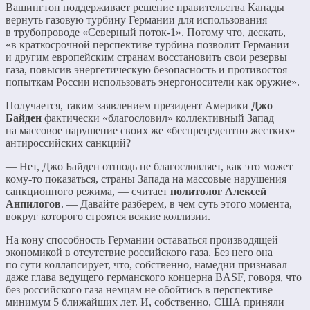
Вашингтон поддерживает решение правительства Канады
вернуть газовую турбину Германии для использования
в трубопроводе «Северный поток-1». Потому что, дескать,
«в краткосрочной перспективе турбина позволит Германии
и другим европейским странам восстановить свои резервы
газа, повысив энергетическую безопасность и противостоя
попыткам России использовать энергоносители как оружие».
Получается, таким заявлением президент Америки
Джо
Байден
фактически «благословил» коллективный Запад
на массовое нарушение своих же «беспрецедентно жестких»
антироссийских санкций?
— Нет, Джо Байден отнюдь не благословляет, как это может
кому-то показаться, страны Запада на массовые нарушения
санкционного режима, — считает
политолог Алексей
Анпилогов
. — Давайте разберем, в чем суть этого момента,
вокруг которого строятся всякие коллизии.
На кону способность Германии оставаться производящей
экономикой в отсутствие российского газа. Без него она
по сути коллапсирует, что, собственно, намедни признавал
даже глава ведущего германского концерна BASF, говоря, что
без российского газа немцам не обойтись в перспективе
минимум 5 ближайших лет. И, собственно, США приняли