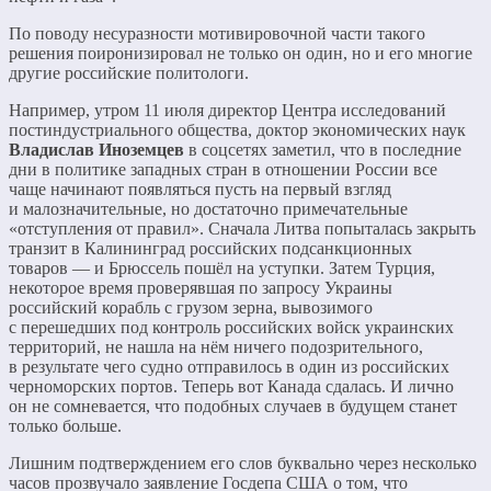
По поводу несуразности мотивировочной части такого
решения поиронизировал не только он один, но и его многие
другие российские политологи.
Например, утром 11 июля директор Центра исследований
постиндустриального общества, доктор экономических наук
Владислав Иноземцев
в соцсетях заметил, что в последние
дни в политике западных стран в отношении России все
чаще начинают появляться пусть на первый взгляд
и малозначительные, но достаточно примечательные
«отступления от правил». Сначала Литва попыталась закрыть
транзит в Калининград российских подсанкционных
товаров — и Брюссель пошёл на уступки. Затем Турция,
некоторое время проверявшая по запросу Украины
российский корабль с грузом зерна, вывозимого
с перешедших под контроль российских войск украинских
территорий, не нашла на нём ничего подозрительного,
в результате чего судно отправилось в один из российских
черноморских портов. Теперь вот Канада сдалась. И лично
он не сомневается, что подобных случаев в будущем станет
только больше.
Лишним подтверждением его слов буквально через несколько
часов прозвучало заявление Госдепа США о том, что