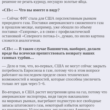
решение не резать курицу, несущую золотые яйца.
«СП»: — Что вы имеете в виду?
— Сейчас ФРГ стала для США перспективным рынком
природного газа. Поставки американского сжиженного газа
в прошлом месяце, например, уже обошли по объему
поставки «Газпрома», а в связи с профилактической
остановкой «Северного потока-1», думаю, по июлю картина
сложится аналогичная.
«СП»: — В таком случае Вашингтон, наоборот, должен
вроде бы всячески препятствовать возврату наших
газовых турбин…
— Дело в том, что, во-первых, США не могут сейчас закрыть
потребность Евросоюза в газе, потому что в этом вопросе
работают на последнем пределе своих технических
возможностей и мощностей, которые способны увеличить
только лет эдак через 5−6.
Во-вторых, в США растет внутренняя цена на газ, потому что
американские экспортеры, видя такую вакханалию
на мировых рынках, выгребают подчистую все свободные
запасы штатовского газа, некоторый избыток которого
на протяжении 10 последних лет позволял Америке