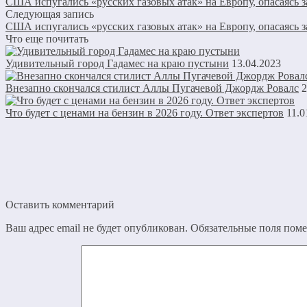
США испугались «русских газовых атак» на Европу, опасаясь з
Следующая запись
США испугались «русских газовых атак» на Европу, опасаясь з
Что еще почитать
Удивительный город Гадамес на краю пустыни
13.04.2023
Внезапно скончался стилист Аллы Пугачевой Джордж Ровалс
2
Что будет с ценами на бензин в 2026 году. Ответ экспертов
11.0
Оставить комментарий
Ваш адрес email не будет опубликован.
Обязательные поля пом