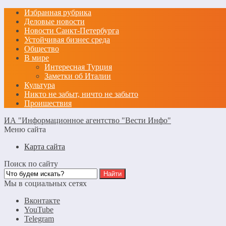
Избранная рубрика
Деловые новости
Новости Санкт-Петербурга
Устойчивая бизнес среда
Общество
В мире
Интересная Турция
Заметки об Италии
Культура
Никто не забыт, ничто не забыто
Проишествия
ИА "Информационное агентство "Вести Инфо"
Меню сайта
Карта сайта
Поиск по сайту
Мы в социальных сетях
Вконтакте
YouTube
Telegram