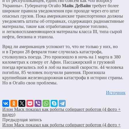
и от республиканцев, единство совсем как «по вопросу
Украины». Губернатор Огайо
Майк ДеВайн
требует более
широкие правила уведомления при проходе через его штат
опасных грузов. Пока американские транспортники должны
уведомлять штаты об отправках, содержащих радиоактивные
материалы, такие как отработавшее ядерное топливо,
и легковоспламеняющиеся материалы класса III, типа сырой
нефти, бензина и этанола.
Вряд ли американцев успокоит то, что не только у них, но
и в Греции 28 февраля тоже случилась катастрофа,
столкнулись поезда. Это произошло в ночь на 1 марта в 380
километрах к северу от Афин. Пассажирский и грузовой
поезда врезались лоб в лоб на высокой скорости. 44 человека
погибли, 85 человек получили ранения. Произошла
крупнейшая железнодорожная катастрофа в истории страны.
Но в Огайо свои проблемы.
Источник
Илон Маск показал как роботы собирают роботов (4 фото +
видео)
Предыдущая запись
Илон Маск показал как роботы собирают роботов (4 фото +