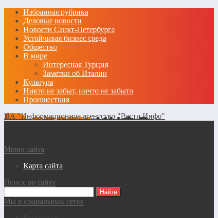
Избранная рубрика
Деловые новости
Новости Санкт-Петербурга
Устойчивая бизнес среда
Общество
В мире
Интересная Турция
Заметки об Италии
Культура
Никто не забыт, ничто не забыто
Проишествия
ИА "Информационное агентство "Вести Инфо"
Меню сайта
Карта сайта
Поиск по сайту
Мы в социальных сетях
Вконтакте