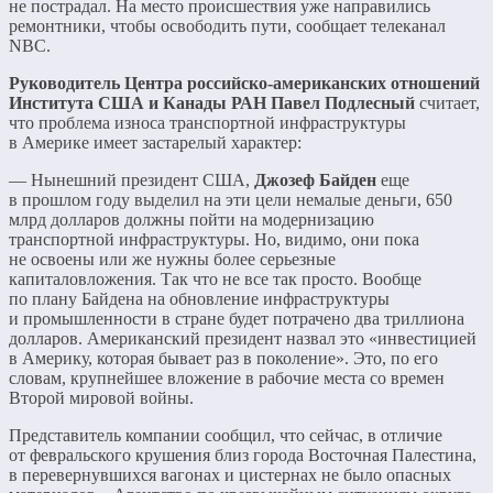
не пострадал. На место происшествия уже направились
ремонтники, чтобы освободить пути, сообщает телеканал
NBC.
Руководитель Центра российско-американских отношений
Института США и Канады РАН Павел Подлесный
считает,
что проблема износа транспортной инфраструктуры
в Америке имеет застарелый характер:
— Нынешний президент США,
Джозеф Байден
еще
в прошлом году выделил на эти цели немалые деньги, 650
млрд долларов должны пойти на модернизацию
транспортной инфраструктуры. Но, видимо, они пока
не освоены или же нужны более серьезные
капиталовложения. Так что не все так просто. Вообще
по плану Байдена на обновление инфраструктуры
и промышленности в стране будет потрачено два триллиона
долларов. Американский президент назвал это «инвестицией
в Америку, которая бывает раз в поколение». Это, по его
словам, крупнейшее вложение в рабочие места со времен
Второй мировой войны.
Представитель компании сообщил, что сейчас, в отличие
от февральского крушения близ города Восточная Палестина,
в перевернувшихся вагонах и цистернах не было опасных