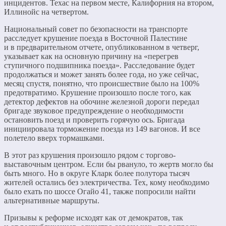
инцидентов. Техас на первом месте, Калифорния на втором,
Иллинойс на четвертом.
Национальный совет по безопасности на транспорте
расследует крушение поезда в Восточной Палестине
и в предварительном отчете, опубликованном в четверг,
указывает как на основную причину на «перегрев
ступичного подшипника поезда». Расследование будет
продолжаться и может занять более года, но уже сейчас,
месяц спустя, понятно, что происшествие было на 100%
предотвратимо. Крушение произошло после того, как
детектор дефектов на обочине железной дороги передал
бригаде звуковое предупреждение о необходимости
остановить поезд и проверить горячую ось. Бригада
инициировала торможение поезда из 149 вагонов. И все
полетело вверх тормашками.
В этот раз крушения произошло рядом с торгово-
выставочным центром. Если бы рвануло, то жертв могло бы
быть много. Но в округе Кларк более полутора тысяч
жителей остались без электричества. Тех, кому необходимо
было ехать по шоссе Огайо 41, также попросили найти
альтернативные маршруты.
Призывы к реформе исходят как от демократов, так