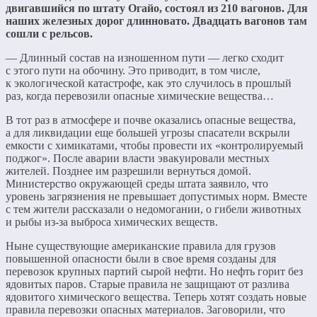
двигавшийся по штату Огайо, состоял из 210 вагонов. Для
наших железных дорог длинновато. Двадцать вагонов там
сошли с рельсов.
— Длинный состав на изношенном пути — легко сходит
с этого пути на обочину. Это приводит, в том числе,
к экологической катастрофе, как это случилось в прошлый
раз, когда перевозили опасные химические вещества…
В тот раз в атмосфере и почве оказались опасные вещества,
а для ликвидации еще большей угрозы спасатели вскрыли
емкости с химикатами, чтобы провести их «контролируемый
поджог». После аварии власти эвакуировали местных
жителей. Позднее им разрешили вернуться домой.
Министерство окружающей среды штата заявило, что
уровень загрязнения не превышает допустимых норм. Вместе
с тем жители рассказали о недомогании, о гибели животных
и рыбы из-за выброса химических веществ.
Ныне существующие американские правила для грузов
повышенной опасности были в свое время созданы для
перевозок крупных партий сырой нефти. Но нефть горит без
ядовитых паров. Старые правила не защищают от разлива
ядовитого химического вещества. Теперь хотят создать новые
правила перевозки опасных материалов. Заговорили, что