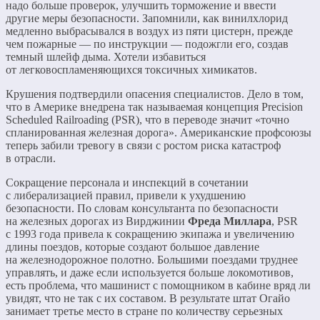
надо больше проверок, улучшить торможение и ввести
другие меры безопасности. Запомнили, как винилхлорид
медленно выбрасывался в воздух из пяти цистерн, прежде
чем пожарные — по инструкции — подожгли его, создав
темный шлейф дыма. Хотели избавиться
от легковоспламеняющихся токсичных химикатов.
Крушения подтвердили опасения специалистов. Дело в том,
что в Америке внедрена так называемая концепция Precision
Scheduled Railroading (PSR), что в переводе значит «точно
спланированная железная дорога». Американские профсоюзы
теперь забили тревогу в связи с ростом риска катастроф
в отрасли.
Сокращение персонала и инспекций в сочетании
с либерализацией правил, привели к ухудшению
безопасности. По словам консультанта по безопасности
на железных дорогах из Вирджинии
Фреда Миллара
, PSR
с 1993 года привела к сокращению экипажа и увеличению
длины поездов, которые создают большое давление
на железнодорожное полотно. Большими поездами труднее
управлять, и даже если используется больше локомотивов,
есть проблема, что машинист с помощником в кабине вряд ли
увидят, что не так с их составом. В результате штат Огайо
занимает третье место в стране по количеству серьезных