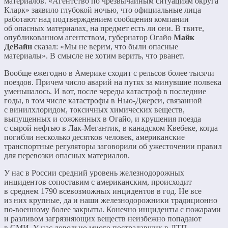
материалов. «Агентство по чрезвычайным ситуациям округа
Кларк» заявило глубокой ночью, что официальные лица
работают над подтверждением сообщения компании
об опасных материалах, на предмет есть ли они. В твите,
опубликованном агентством, губернатор Огайо
Майк
ДеВайн
сказал: «Мы не верим, что были опасные
материалы». В смысле не хотим верить, что рванет.
Вообще ежегодно в Америке сходит с рельсов более тысячи
поездов. Причем число аварий на путях за минувшие полвека
уменьшалось. И вот, после череды катастроф в последние
годы, в том числе катастрофы в Нью-Джерси, связанной
с винилхлоридом, токсичных химических веществ,
выпущенных и сожженных в Огайо, и крушения поезда
с сырой нефтью в Лак-Мегантик, в канадском Квебеке, когда
погибли несколько десятков человек, американские
транспортные регуляторы заговорили об ужесточении правил
для перевозки опасных материалов.
У нас в России средний уровень железнодорожных
инцидентов сопоставим с американским, происходит
в среднем 1790 всевозможных инцидентов в год. Не все
из них крупные, да и наши железнодорожники традиционно
по-военному более закрыты. Конечно инциденты с пожарами
и разливом загрязняющих веществ неизбежно попадают
в СМИ. У нас довольно много пострадавших в ДТП