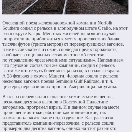
Очередной поезд железнодорожной компании Norfolk
Southern сошел с рельсов в злополучном штате Огайо, на этот
раз в округе Кларк. Местных жителей на всякий случай
попросили не приближаться к месту происшествия ближе
тысячи футов (триста метров) от перевернувшихся вагонов,
и не высовываться из окон, соблюдая предосторожность,
сообщает в социальных сетях местное «Агентство
по управлению чрезвычайными ситуациями». Напоминаем,
что грузовой состав той же компании, сходил с рельсов
в том же штате чуть более месяца назад, в начале февраля.
А 28 февраля в округе Манати, Флорида сошли с рельсов
несколько вагонов поезда Seminole Gulf Railroad, в т. ч.
цистерн, перевозивших пропан. Американцы напуганы.
В тот раз перевозились опасные химические вещества,
несколько десятков вагонов в Восточной Палестине
загорелись, прогремел взрыв. И в данном случае на месте
происшествия тоже работали как полицейские, так
и пожарно-спасательное подразделение. Как рассказал
представитель компании-перевозчика, с рельсов сошли
примерно два десятка вагонов, однако на этот раз никто