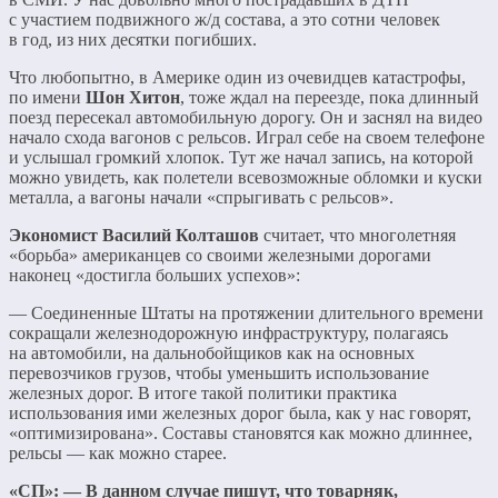
с участием подвижного ж/д состава, а это сотни человек
в год, из них десятки погибших.
Что любопытно, в Америке один из очевидцев катастрофы,
по имени
Шон Хитон
, тоже ждал на переезде, пока длинный
поезд пересекал автомобильную дорогу. Он и заснял на видео
начало схода вагонов с рельсов. Играл себе на своем телефоне
и услышал громкий хлопок. Тут же начал запись, на которой
можно увидеть, как полетели всевозможные обломки и куски
металла, а вагоны начали «спрыгивать с рельсов».
Экономист Василий Колташов
считает, что многолетняя
«борьба» американцев со своими железными дорогами
наконец «достигла больших успехов»:
— Соединенные Штаты на протяжении длительного времени
сокращали железнодорожную инфраструктуру, полагаясь
на автомобили, на дальнобойщиков как на основных
перевозчиков грузов, чтобы уменьшить использование
железных дорог. В итоге такой политики практика
использования ими железных дорог была, как у нас говорят,
«оптимизирована». Составы становятся как можно длиннее,
рельсы — как можно старее.
«СП»: — В данном случае пишут, что товарняк,