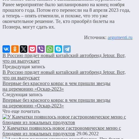
Ранее мероприятие было запланировано на конец ноября
прошлого года. Потом его перенесли на 8 апреля 2023 года,
а теперь – опять отменили, и похоже, что это уже
окончательное решение. Те, кто приобрёл билеты на
Познера, могут сдать их.
Источник:
argumenti.ru
В Россию придет новый китайский автобренд Jetour. Вот,
что он выпускает
Предыдущая запись
В Россию придет новый китайский автобренд Jetour. Вот,
что он выпускает
Впервые без красного ковра: в чем пришли звезды
на церемонию «Оскар-2023»
Следующая запись
Впервые без красного ковра: в чем пришли звезды
на церемонию «Оскар-2023»
Что еще почитать
У Камчатки появилось новое гастрономическое меню с
блюдами из локальных продуктов
29.06.2022