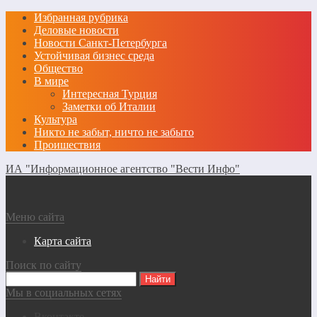
Избранная рубрика
Деловые новости
Новости Санкт-Петербурга
Устойчивая бизнес среда
Общество
В мире
Интересная Турция
Заметки об Италии
Культура
Никто не забыт, ничто не забыто
Проишествия
ИА "Информационное агентство "Вести Инфо"
Меню сайта
Карта сайта
Поиск по сайту
Мы в социальных сетях
Вконтакте