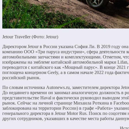
Jetour Traveller (Фото: Jetour)
Директором Jetour в России указана София Ли. В 2019 году он
компанию ООО «Три паруса индустрии», сфера деятельности к
автомобильными запчастями и комплектующими. Отметим, что
изображены на эмблеме китайской автомобильной марки Lifan,
переводится с китайского как «Мощный парус». В конце 2021 г
поглощена концерном Geely, а в самом начале 2022 года факти
российский рынок.
По словам источника Autonews.ru, заместителем директора Jeto
До недавнего времени он занимал аналогичную должность в р
представительстве Haval и фактически руководил выводом это
рынок. Сейчас на личной странице Михаила Роткина в Faceboo
заблокирована на территории России) в графе «Работа» указано
генерального директора в Jetour Motor Rus. Поиск по соцсетям
других сотрудников, указавших в качестве места работы данну
Ист