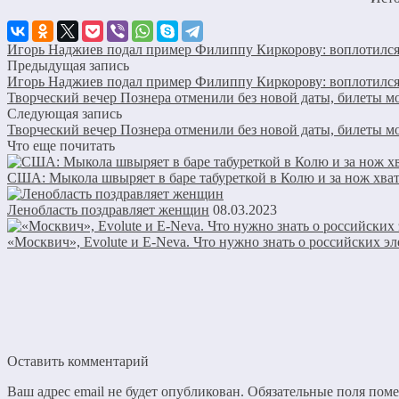
Игорь Наджиев подал пример Филиппу Киркорову: воплотилс
Предыдущая запись
Игорь Наджиев подал пример Филиппу Киркорову: воплотилс
Творческий вечер Познера отменили без новой даты, билеты м
Следующая запись
Творческий вечер Познера отменили без новой даты, билеты м
Что еще почитать
США: Мыкола швыряет в баре табуреткой в Колю и за нож хват
Ленобласть поздравляет женщин
08.03.2023
«Москвич», Evolute и E-Neva. Что нужно знать о российских э
Оставить комментарий
Ваш адрес email не будет опубликован.
Обязательные поля пом