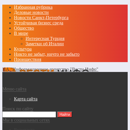
Избранная рубрика
Деловые новости
Новости Санкт-Петербурга
Устойчивая бизнес среда
Общество
В мире
Интересная Турция
Заметки об Италии
Культура
Никто не забыт, ничто не забыто
Проишествия
ИА "Информационное агентство "Вести Инфо"
Меню сайта
Карта сайта
Поиск по сайту
Мы в социальных сетях
Вконтакте