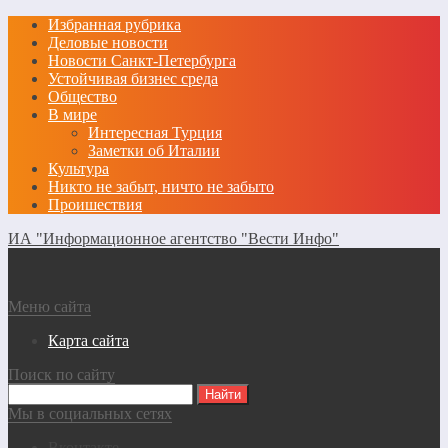
Избранная рубрика
Деловые новости
Новости Санкт-Петербурга
Устойчивая бизнес среда
Общество
В мире
Интересная Турция
Заметки об Италии
Культура
Никто не забыт, ничто не забыто
Проишествия
ИА "Информационное агентство "Вести Инфо"
Меню сайта
Карта сайта
Поиск по сайту
Мы в социальных сетях
Вконтакте