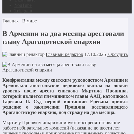
YouTube
Telegram
Главная
В мире
В Армении на два месяца арестовали
главу Арагацотнской епархии
Главный редактор
17.10.2025
Обсудить
Конфронтация между светским руководством Армении и
Армянской апостольской церковью вышла на новый
уровень после ареста епископа Мкртича Прошяна,
который является племянником главы ААЦ, католикоса
Гарегина II. Суд первой инстанции Еревана принял
решение о заключении Прошяна, возглавляющего
Арагацотнскую епархию, под стражу на два месяца.
Мкртичу Прошяну инкриминируют воспрепятствование
работе избирательных комиссий (наказание до шести лет
лишения свободы) и принуждение подчинённых к участию