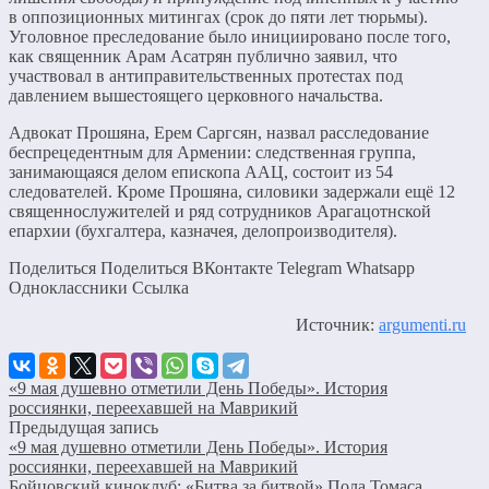
в оппозиционных митингах (срок до пяти лет тюрьмы).
Уголовное преследование было инициировано после того,
как священник Арам Асатрян публично заявил, что
участвовал в антиправительственных протестах под
давлением вышестоящего церковного начальства.
Адвокат Прошяна, Ерем Саргсян, назвал расследование
беспрецедентным для Армении: следственная группа,
занимающаяся делом епископа ААЦ, состоит из 54
следователей. Кроме Прошяна, силовики задержали ещё 12
священнослужителей и ряд сотрудников Арагацотнской
епархии (бухгалтера, казначея, делопроизводителя).
Поделиться Поделиться ВКонтакте Telegram Whatsapp
Одноклассники Cсылка
Источник:
argumenti.ru
«9 мая душевно отметили День Победы». История
россиянки, переехавшей на Маврикий
Предыдущая запись
«9 мая душевно отметили День Победы». История
россиянки, переехавшей на Маврикий
Бойцовский киноклуб: «Битва за битвой» Пола Томаса