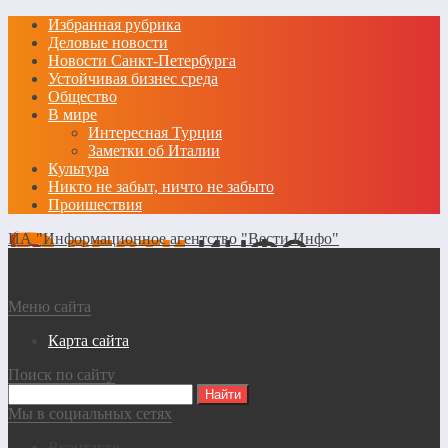
Избранная рубрика
Деловые новости
Новости Санкт-Петербурга
Устойчивая бизнес среда
Общество
В мире
Интересная Турция
Заметки об Италии
Культура
Никто не забыт, ничто не забыто
Проишествия
ИА "Информационное агентство "Вести Инфо"
Меню сайта
Карта сайта
Поиск по сайту
Мы в социальных сетях
Вконтакте