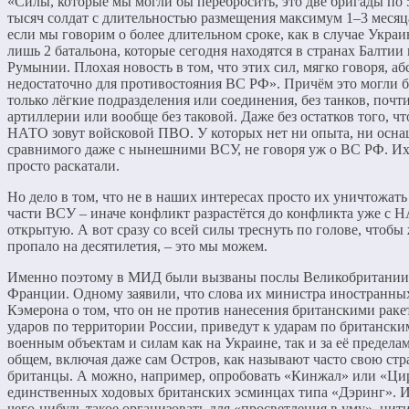
«Силы, которые мы могли бы перебросить, это две бригады по 
тысяч солдат с длительностью размещения максимум 1–3 месяц
если мы говорим о более длительном сроке, как в случае Украи
лишь 2 батальона, которые сегодня находятся в странах Балтии 
Румынии. Плохая новость в том, что этих сил, мягко говоря, а
недостаточно для противостояния ВС РФ». Причём это могли 
только лёгкие подразделения или соединения, без танков, почти
артиллерии или вообще без таковой. Даже без остатков того, чт
НАТО зовут войсковой ПВО. У которых нет ни опыта, ни осна
сравнимого даже с нынешними ВСУ, не говоря уж о ВС РФ. И
просто раскатали.
Но дело в том, что не в наших интересах просто их уничтожать
части ВСУ – иначе конфликт разрастётся до конфликта уже с 
открытую. А вот сразу со всей силы треснуть по голове, чтобы
пропало на десятилетия, – это мы можем.
Именно поэтому в МИД были вызваны послы Великобритании
Франции. Одному заявили, что слова их министра иностранны
Кэмерона о том, что он не против нанесения британскими рак
ударов по территории России, приведут к ударам по британски
военным объектам и силам как на Украине, так и за её предела
общем, включая даже сам Остров, как называют часто свою стр
британцы. А можно, например, опробовать «Кинжал» или «Ци
единственных ходовых британских эсминцах типа «Дэринг». 
чего-нибудь такое организовать для «просветления в уму», цит