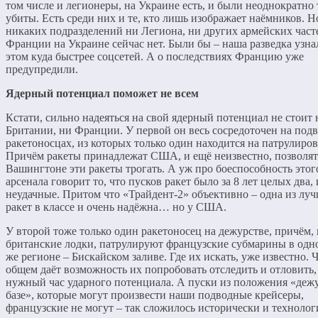
том числе и легионеры, на Украине есть, и были неоднократно 
убиты. Есть среди них и те, кто лишь изображает наёмников. Н
никаких подразделений ни Легиона, ни других армейских част
Франции на Украине сейчас нет. Были бы – наша разведка узна
этом куда быстрее соцсетей. А о последствиях Францию уже
предупредили.
Ядерный потенциал поможет не всем
Кстати, сильно надеяться на свой ядерный потенциал не стоит 
Британии, ни Франции. У первой он весь сосредоточен на под
ракетоносцах, из которых только один находится на патрулиро
Причём ракеты принадлежат США, и ещё неизвестно, позволят
Вашингтоне эти ракеты трогать. А уж про боеспособность этог
арсенала говорит то, что пусков ракет было за 8 лет целых два, 
неудачные. Притом что «Трайдент-2» объективно – одна из лу
ракет в классе и очень надёжна… но у США.
У второй тоже только один ракетоносец на дежурстве, причём, 
британские лодки, патрулируют французские субмарины в одн
же регионе – Бискайском заливе. Где их искать, уже известно. Ч
общем даёт возможность их попробовать отследить и отловить
нужный час ударного потенциала. А пуски из положения «дежу
базе», которые могут произвести наши подводные крейсеры,
французские не могут – так сложилось исторически и технолог