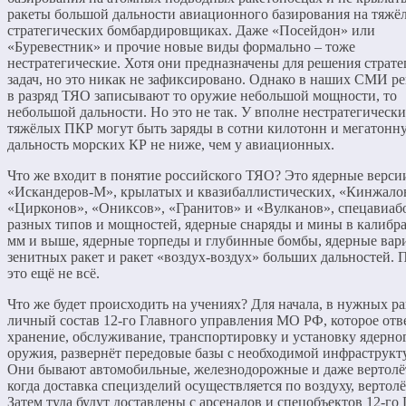
ракеты большой дальности авиационного базирования на тяжё
стратегических бомбардировщиках. Даже «Посейдон» или
«Буревестник» и прочие новые виды формально – тоже
нестратегические. Хотя они предназначены для решения страт
задач, но это никак не зафиксировано. Однако в наших СМИ р
в разряд ТЯО записывают то оружие небольшой мощности, то
небольшой дальности. Но это не так. У вполне нестратегическ
тяжёлых ПКР могут быть заряды в сотни килотонн и мегатонну
дальность морских КР не ниже, чем у авиационных.
Что же входит в понятие российского ТЯО? Это ядерные верси
«Искандеров‑М», крылатых и квазибаллистических, «Кинжало
«Цирконов», «Ониксов», «Гранитов» и «Вулканов», спецавиа
разных типов и мощностей, ядерные снаряды и мины в калибра
мм и выше, ядерные торпеды и глубинные бомбы, ядерные вар
зенитных ракет и ракет «воздух-воздух» больших дальностей.
это ещё не всё.
Что же будет происходить на учениях? Для начала, в нужных р
личный состав 12-го Главного управления МО РФ, которое отве
хранение, обслуживание, транспортировку и установку ядерно
оружия, развернёт передовые базы с необходимой инфраструкт
Они бывают автомобильные, железнодорожные и даже вертолё
когда доставка специзделий осуществляется по воздуху, вертол
Затем туда будут доставлены с арсеналов и спецобъектов 12-г