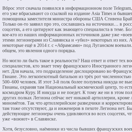
Вброс этот сначала появился в информационном поле Telegram,
его уже вбрасывают со ссылкой на издание Asia Times и бывше
помощника заместителя министра обороны США Стивена Брай
Только он-то заявил про это, сославшись на источники… в рос
соцсетях, а его цитируют как знающего специалиста в теме. Бол
кое-кто из наших информационных источников даже уже «воев
этими легионерами из Славянска и «убил» некоторых из них. 
некоторые ещё в 2014 г. с «Абрамсами» под Луганском воевали
общем, это явления одного порядка.
Но могло ли быть такое в реальности? Наш ответ и ответ тех в
специалистов, кто знает тему французского Иностранного леги
нет. Для начала, это подразделение дислоцировано во Француз
Гвиане. Это легкопехотный батальон из трёх рот численностью
500–600 человек. И этот 3-й полк более полувека никуда не вы
Гвианы, охраняя там Национальный космический центр, то ест
космодром Куру. И никуда и не поедет. К тому же ни в этом пол
других полках Легиона сейчас нет никакой артиллерии, кроме 
миномётов. Так что артиллерийские разведчики и корректиро
там тоже отсутствуют, да и инженеров в пехоте Легиона нет. Б
действующие легионеры очень удивляются во всех соцсетях, чт
уже «воюют» в Славянске.
Хотя, безусловно, наёмники из числа бывших французских вое