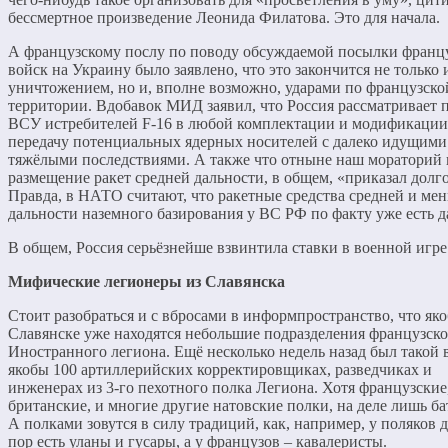
бессмертное произведение Леонида Филатова. Это для начала.
А французскому послу по поводу обсуждаемой посылки франц
войск на Украину было заявлено, что это закончится не только 
уничтожением, но и, вполне возможно, ударами по французско
территории. Вдобавок МИД заявил, что Россия рассматривает 
ВСУ истребителей F‑16 в любой комплектации и модификации
передачу потенциальных ядерных носителей с далеко идущими
тяжёлыми последствиями. А также что отныне наш мораторий 
размещение ракет средней дальности, в общем, «приказал долг
Правда, в НАТО считают, что ракетные средства средней и ме
дальности наземного базирования у ВС РФ по факту уже есть д
В общем, Россия серьёзнейше взвинтила ставки в военной игре
Мифические легионеры из Славянска
Стоит разобраться и с вбросами в информпространство, что як
Славянске уже находятся небольшие подразделения французско
Иностранного легиона. Ещё несколько недель назад был такой 
якобы 100 артиллерийских корректировщиках, разведчиках и
инженерах из 3‑го пехотного полка Легиона. Хотя французские,
британские, и многие другие натовские полки, на деле лишь б
А полками зовутся в силу традиций, как, например, у поляков д
пор есть уланы и гусары, а у французов – кавалеристы.