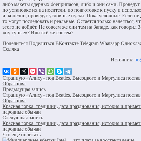
либо макеты ядерных боеприпасов, либо и они сами. Проведут
по установке их на носители, по подготовке к пуску и исполь
и, конечно, проведут условные пуски. Пока условные. Если не 
то могут последовать и реальные. Остаётся только надеяться, чт
этого не дойдёт. Не совсем же они там на Западе, как говорил 
«ну тупые»? Или всё же совсем?
Поделиться Поделиться ВКонтакте Telegram Whatsapp Однокла
Cсылка
Источник:
arg
Странную «Алису» под Beatles, Высоцкого и Маргулиса постав
Образцова
Предыдущая запись
Странную «Алису» под Beatles, Высоцкого и Маргулиса постав
Образцова
Красная горка: традиции, дата празднования, история и примет
народные обычаи
Следующая запись
Красная горка: традиции, дата празднования, история и примет
народные обычаи
Что еще почитать