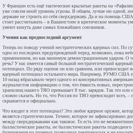
У Франции есть ещё тактические крылатые ракеты на «Рафалях»
уже совсем иной уровень угрозы. В общем, лучше ни одной, ни
державе не строить из себя сверхдержаву. Да и на помощь США
стоит рассчитывать – в Вашингтоне в критические моменты у
умеют кинуть даже самых ближайших союзников.
Учения как предпоследний аргумент
Теперь по поводу учений нестратегических ядерных сил. По сут
одно из последних предупреждений перед, возможно, пока не
применением, но как минимум демонстрационным ударом. О ч
речь? У нас имеется самый большой нестратегический ядерный
потенциал. По ряду оценок он или сравним, или превосходит в
ядерный потенциал остального мира. Например, РУМО США е
10 назад вбрасывало через одного из консервативных америка
журналистов информацию о том, что ёмкость новых, перестро
хранилищ нашего ТЯО превышает 8 тыс. зарядов. Так это или н
сложно сказать. Но то, что Россия по ТЯО превосходит всех, – 
скрывается и официально.
Что входит в этот потенциал? Это любое ядерное оружие, котор
является стратегическим. Точнее, которое не зафиксировано д
между сверхдержавами как таковое. То есть это не межконтин
баллистические ракеты, не баллистические ракеты подводного
базирования на атомных подводных ракетоносцах и не крылат