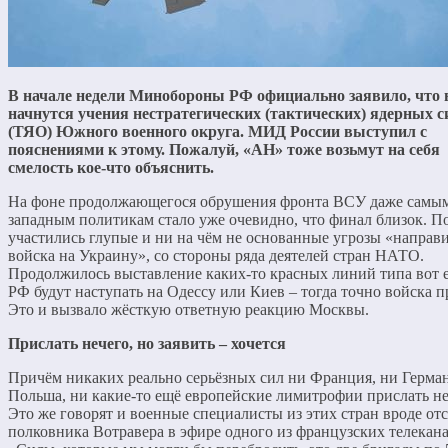
В начале недели Минобороны РФ официально заявило, что 
начнутся учения нестратегических (тактических) ядерных с
(ТЯО) Южного военного округа. МИД России выступил с
пояснениями к этому. Пожалуй, «АН» тоже возьмут на себя
смелость кое-что объяснить.
На фоне продолжающегося обрушения фронта ВСУ даже самы
западным политикам стало уже очевидно, что финал близок. П
участились глупые и ни на чём не основанные угрозы «направ
войска на Украину», со стороны ряда деятелей стран НАТО.
Продолжилось выставление каких-то красных линий типа вот 
РФ будут наступать на Одессу или Киев – тогда точно войска 
Это и вызвало жёсткую ответную реакцию Москвы.
Прислать нечего, но заявить – хочется
Причём никаких реально серьёзных сил ни Франция, ни Герман
Польша, ни какие-то ещё европейские лимитрофии прислать не
Это же говорят и военные специалисты из этих стран вроде от
полковника Вотравера в эфире одного из французских телекана