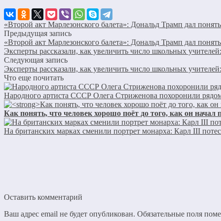
«Второй акт Марлезонского балета»: Дональд Трамп дал понят
Предыдущая запись
«Второй акт Марлезонского балета»: Дональд Трамп дал понят
Эксперты рассказали, как увеличить число школьных учителей
Следующая запись
Эксперты рассказали, как увеличить число школьных учителей
Что еще почитать
Народного артиста СССР Олега Стриженова похоронили рядом
Как понять, что человек хорошо поёт до того, как он начал 
На британских марках сменили портрет монарха: Карл III поте
Оставить комментарий
Ваш адрес email не будет опубликован.
Обязательные поля пом