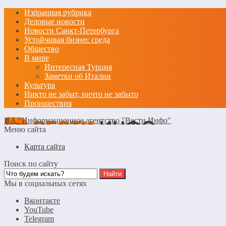
Избранная рубрика
Деловые новости
Новости Санкт-Петербурга
Устойчивая бизнес среда
Общество
В мире
Интересная Турция
Заметки об Италии
Культура
Никто не забыт, ничто не забыто
Проишествия
ИА "Информационное агентство "Вести Инфо"
Меню сайта
Карта сайта
Поиск по сайту
Мы в социальных сетях
Вконтакте
YouTube
Telegram