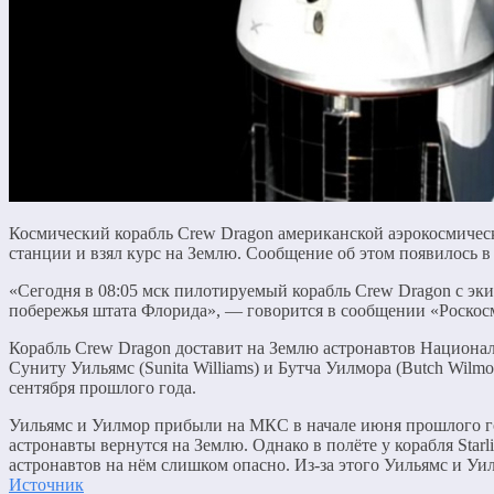
Космический корабль Crew Dragon американской аэрокосмичес
станции и взял курс на Землю. Сообщение об этом появилось в
«Сегодня в 08:05 мск пилотируемый корабль Crew Dragon с э
побережья штата Флорида», — говорится в сообщении «Роскос
Корабль Crew Dragon доставит на Землю астронавтов Национа
Суниту Уильямс (Sunita Williams) и Бутча Уилмора (Butch Wilm
сентября прошлого года.
Уильямс и Уилмор прибыли на МКС в начале июня прошлого года 
астронавты вернутся на Землю. Однако в полёте у корабля Star
астронавтов на нём слишком опасно. Из-за этого Уильямс и У
Источник