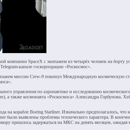
кой компании SpaceX с экипажем из четырёх человек на борту 
 Telegram-канале госкорпорации «Роскосмос».
кипажем миссии Crew-9 покинул Международную космическую ст
моса».
льного управления по аэронавтике и исследованию космическог
ore), а также космонавта «Роскосмоса» Александра Горбунова. Х
на корабле Boeing Starliner. Изначально предполагалось, что и
liner были выявлены проблемы технического характера. В конечн
илмору пришлось задержаться на МКС на девять месяцев, ожидая