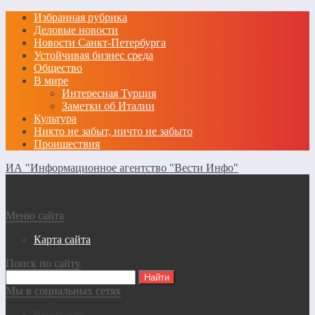
Избранная рубрика
Деловые новости
Новости Санкт-Петербурга
Устойчивая бизнес среда
Общество
В мире
Интересная Турция
Заметки об Италии
Культура
Никто не забыт, ничто не забыто
Проишествия
ИА "Информационное агентство "Вести Инфо"
Меню сайта
Карта сайта
Поиск по сайту
Мы в социальных сетях
Вконтакте