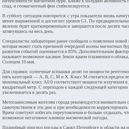
интенсивности магнитной бури. Ближе к полудню активность 
спад, и геомагнитный фон стабилизируется.
В субботу ситуация повторится: с утра показатели вновь начнут
менее выраженной и достигнет уровня G1. По предварительным
явление будет кратковременным и завершится после десяти часо
затянувшись на весь день.
Специалисты лаборатории ранее сообщали о появлении новой
которая может стать причиной очередной волны магнитных бур
развития событий оценивается в 85%. Дополнительным фактор
называют возможное касание Земли краем плазменного облака
Солнцем 10 мая.
Для справки: солнечные вспышки делят по мощности рентгено
пять категорий — A, B, C, M и X. Класс M считается предпосле
минимальный класс A0.0 соответствует мощности излучения в 
квадратный метр. С переходом к каждой следующей категории
увеличивается в десять раз.
Метеозависимым жителям города рекомендуется внимательно с
самочувствием в эти дни и при необходимости корректироват
Врачи советуют избегать переутомления и больше отдыхать, ч
возможное негативное влияние космической погоды.
Подробный прогноз погоды в Санкт-Петербурге и области на 