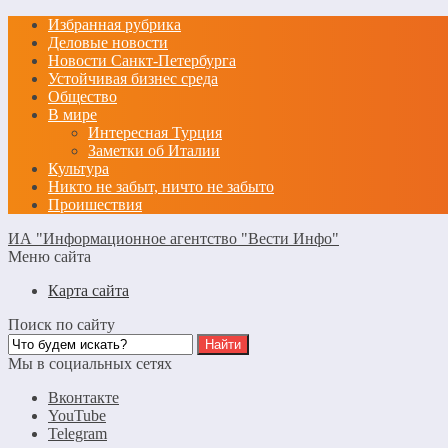
Избранная рубрика
Деловые новости
Новости Санкт-Петербурга
Устойчивая бизнес среда
Общество
В мире
Интересная Турция
Заметки об Италии
Культура
Никто не забыт, ничто не забыто
Проишествия
ИА "Информационное агентство "Вести Инфо"
Меню сайта
Карта сайта
Поиск по сайту
Мы в социальных сетях
Вконтакте
YouTube
Telegram