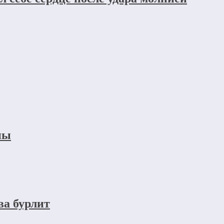
ны
ва бурлит